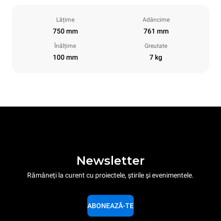
Lățime
Adâncime
750 mm
761 mm
Înălțime
Greutate
100 mm
7 kg
Newsletter
Rămâneți la curent cu proiectele, știrile și evenimentele.
ABONEAZĂ-TE