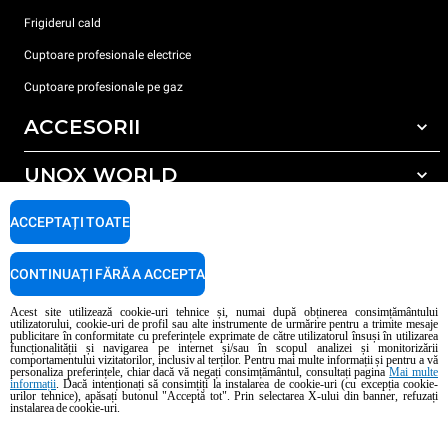
Frigiderul cald
Cuptoare profesionale electrice
Cuptoare profesionale pe gaz
ACCESORII
UNOX WORLD
Toate accesoriile
Detergent pentru spălarea automată
SUPORT
ACCEPTAȚI TOATE
Sediile noastre în lume
Detergent pentru spălarea manuală
Tratarea apei cu filtru de rășină
Garanția Unox
CONTINUAȚI FĂRĂ A ACCEPTA
Tratarea apei prin osmoză inversă
Localizator dealer
Acest site utilizează cookie-uri tehnice și, numai după obținerea consimțământului
utilizatorului, cookie-uri de profil sau alte instrumente de urmărire pentru a trimite mesaje
Localizator service
publicitare în conformitate cu preferințele exprimate de către utilizatorul însuși în utilizarea
funcționalității și navigarea pe internet și/sau în scopul analizei și monitorizării
AI Content Disclaimer
Privacy policy
Cookie policy
comportamentului vizitatorilor, inclusiv al terților. Pentru mai multe informații și pentru a vă
personaliza preferințele, chiar dacă vă negați consimțământul, consultați pagina
Mai multe
Copyright 2026 UNOX S.p.A. Toate drepturile rezervate. Reg. Imp. Padova n °
informații
. Dacă intenționați să consimțiți la instalarea de cookie-uri (cu excepția cookie-
04230750285 - REA Padova 372835 - Cap. Soc. 5.000.000 € iv - P.IVA / CF
urilor tehnice), apăsați butonul "Acceptă tot". Prin selectarea X-ului din banner, refuzați
instalarea de cookie-uri.
04230750285 - IT WEEE Reg. No. IT08020000000377