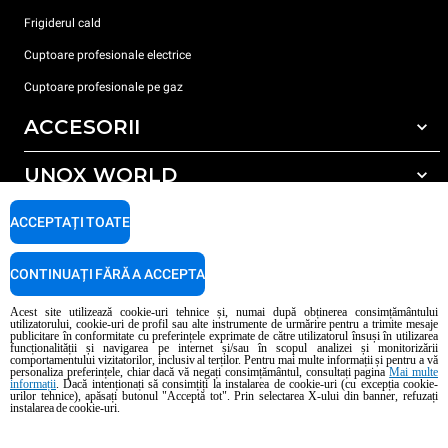
Frigiderul cald
Cuptoare profesionale electrice
Cuptoare profesionale pe gaz
ACCESORII
UNOX WORLD
Toate accesoriile
Detergent pentru spălarea automată
SUPORT
ACCEPTAȚI TOATE
Sediile noastre în lume
Detergent pentru spălarea manuală
Tratarea apei cu filtru de rășină
Garanția Unox
CONTINUAȚI FĂRĂ A ACCEPTA
Tratarea apei prin osmoză inversă
Localizator dealer
Acest site utilizează cookie-uri tehnice și, numai după obținerea consimțământului
utilizatorului, cookie-uri de profil sau alte instrumente de urmărire pentru a trimite mesaje
Localizator service
publicitare în conformitate cu preferințele exprimate de către utilizatorul însuși în utilizarea
funcționalității și navigarea pe internet și/sau în scopul analizei și monitorizării
AI Content Disclaimer
Privacy policy
Cookie policy
comportamentului vizitatorilor, inclusiv al terților. Pentru mai multe informații și pentru a vă
personaliza preferințele, chiar dacă vă negați consimțământul, consultați pagina
Mai multe
Copyright 2026 UNOX S.p.A. Toate drepturile rezervate. Reg. Imp. Padova n °
informații
. Dacă intenționați să consimțiți la instalarea de cookie-uri (cu excepția cookie-
04230750285 - REA Padova 372835 - Cap. Soc. 5.000.000 € iv - P.IVA / CF
urilor tehnice), apăsați butonul "Acceptă tot". Prin selectarea X-ului din banner, refuzați
instalarea de cookie-uri.
04230750285 - IT WEEE Reg. No. IT08020000000377