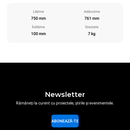
Lățime
Adâncime
750 mm
761 mm
Înălțime
Greutate
100 mm
7 kg
Newsletter
Rămâneți la curent cu proiectele, știrile și evenimentele.
ABONEAZĂ-TE