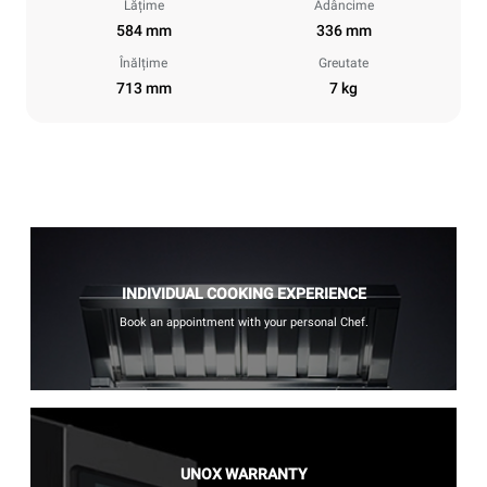
Lățime
Adâncime
584 mm
336 mm
Înălțime
Greutate
713 mm
7 kg
INDIVIDUAL COOKING EXPERIENCE
Book an appointment with your personal Chef.
UNOX WARRANTY