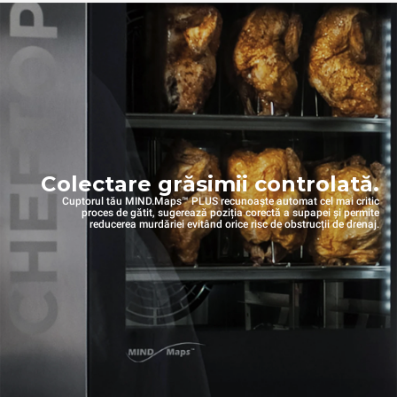
Colectare grăsimii controlată.
Cuptorul tău MIND.Maps™ PLUS recunoaște automat cel mai critic
proces de gătit, sugerează poziția corectă a supapei și permite
reducerea murdăriei evitând orice risc de obstrucții de drenaj.