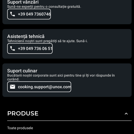
Suport vânzări
Sună-ne experții pentru o consultație gratuită.
+39 049 7360746
Asistență tehnică
Tehnicienii noștri sunt pregătiți să te ajute. Sună-i.
+39 049 736 06 51
Suport culinar
Bucătarii noștri corporate sunt aici pentru tine și îți vor răspunde în
curând.
cooking.support@unox.com
PRODUSE
Toate produsele