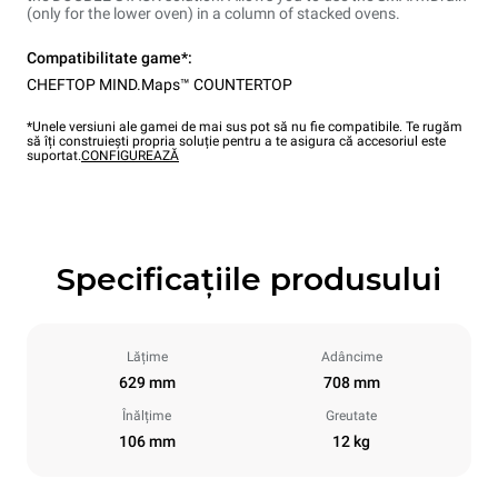
(only for the lower oven) in a column of stacked ovens.
Compatibilitate game*:
CHEFTOP MIND.Maps™ COUNTERTOP
*Unele versiuni ale gamei de mai sus pot să nu fie compatibile. Te rugăm
să îți construiești propria soluție pentru a te asigura că accesoriul este
suportat.
CONFIGUREAZĂ
Specificațiile produsului
Lățime
Adâncime
629 mm
708 mm
Înălțime
Greutate
106 mm
12 kg