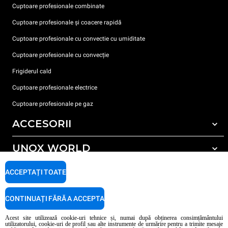
Cuptoare profesionale combinate
Cuptoare profesionale și coacere rapidă
Cuptoare profesionale cu convectie cu umiditate
Cuptoare profesionale cu convecție
Frigiderul cald
Cuptoare profesionale electrice
Cuptoare profesionale pe gaz
ACCESORII
UNOX WORLD
Toate accesoriile
Detergent pentru spălarea automată
SUPORT
ACCEPTAȚI TOATE
Sediile noastre în lume
Detergent pentru spălarea manuală
Tratarea apei cu filtru de rășină
Garanția Unox
CONTINUAȚI FĂRĂ A ACCEPTA
Tratarea apei prin osmoză inversă
Localizator dealer
Acest site utilizează cookie-uri tehnice și, numai după obținerea consimțământului
utilizatorului, cookie-uri de profil sau alte instrumente de urmărire pentru a trimite mesaje