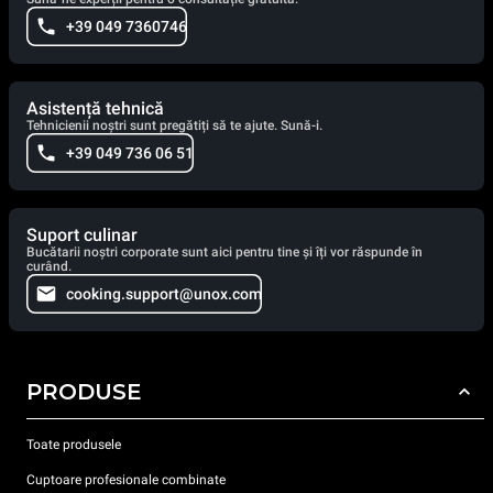
+39 049 7360746
Asistență tehnică
Tehnicienii noștri sunt pregătiți să te ajute. Sună-i.
+39 049 736 06 51
Suport culinar
Bucătarii noștri corporate sunt aici pentru tine și îți vor răspunde în
curând.
cooking.support@unox.com
PRODUSE
Toate produsele
Cuptoare profesionale combinate