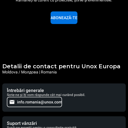
Rămâneți la curent cu proiectele, știrile și evenimentele.
ABONEAZĂ-TE
Detalii de contact pentru Unox Europa
Moldova / Молдова | Romania
Întrebări generale
Scrie-ne și îți vom răspunde cât mai curând posibil.
info.romania@unox.com
Suport vânzări
Sună-ne experții pentru o consultație gratuită.