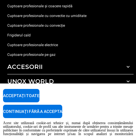
Cuptoare profesionale și coacere rapidă
Cuptoare profesionale cu convectie cu umiditate
Cuptoare profesionale cu convecție
Frigiderul cald
Cuptoare profesionale electrice
Cuptoare profesionale pe gaz
ACCESORII
UNOX WORLD
Toate accesoriile
Detergent pentru spălarea automată
SUPORT
ACCEPTAȚI TOATE
Sediile noastre în lume
Detergent pentru spălarea manuală
Tratarea apei cu filtru de rășină
Garanția Unox
CONTINUAȚI FĂRĂ A ACCEPTA
Tratarea apei prin osmoză inversă
Localizator dealer
Acest site utilizează cookie-uri tehnice și, numai după obținerea consimțământului
utilizatorului, cookie-uri de profil sau alte instrumente de urmărire pentru a trimite mesaje
Localizator service
publicitare în conformitate cu preferințele exprimate de către utilizatorul însuși în utilizarea
funcționalității și navigarea pe internet și/sau în scopul analizei și monitorizării
AI Content Disclaimer
Privacy policy
Cookie policy