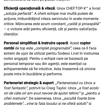
Eficiență operațională & viteză
: Unox CHEFTOP-X™ a livrat
„soluția perfectă”
. A oferit echipei mai multă putere de
acțiune, îmbunătățind viteza serviciului în acele momente
critice. Mâncarea este acum constant
„caldă și proaspătă”
– o victorie atât pentru eficiență, cât și pentru satisfacția
clienților.
Personal simplificat & instruire ușoară
: Acest
cuptor
combi
de top este
„complet programabil”
, ceea ce îl face
extrem de ușor de utilizat pentru Sodexo Live! în instruirea
noilor angajați. Pentru o echipă care se bazează pe
personal temporar sau din agenții, este esențial ca
echipamentele să fie intuitive. Asta înseamnă că oricine
poate intra în bucătărie și performa.
Parteneriat strategic & suport
:
„Parteneriatul cu Unox a
fost fantastic”
, potrivit lui Craig Taylor. Unox
„a fost acolo
ori de câte ori am avut nevoie de ajutor tehnic”
și
„pentru a
oferi instruire”
. De asemenea, Unox
„ascultă foarte bine
problemele”
,
„vine la fața locului și ne oferă soluții”
și