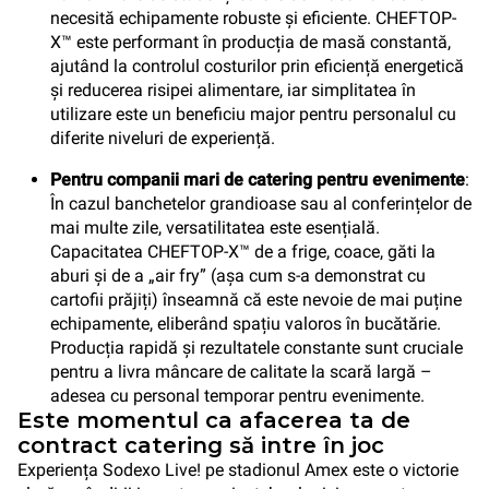
necesită echipamente robuste și eficiente. CHEFTOP-
X™ este performant în producția de masă constantă,
ajutând la controlul costurilor prin eficiență energetică
și reducerea risipei alimentare, iar simplitatea în
utilizare este un beneficiu major pentru personalul cu
diferite niveluri de experiență.
Pentru companii mari de catering pentru evenimente
:
În cazul banchetelor grandioase sau al conferințelor de
mai multe zile, versatilitatea este esențială.
Capacitatea CHEFTOP-X™ de a frige, coace, găti la
aburi și de a „air fry” (așa cum s-a demonstrat cu
cartofii prăjiți) înseamnă că este nevoie de mai puține
echipamente, eliberând spațiu valoros în bucătărie.
Producția rapidă și rezultatele constante sunt cruciale
pentru a livra mâncare de calitate la scară largă –
adesea cu personal temporar pentru evenimente.
Este momentul ca afacerea ta de
contract catering să intre în joc
Experiența Sodexo Live! pe stadionul Amex este o victorie