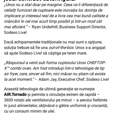
„Unox nu a stat doar pe margine. Ceea ce îi diferențiază de
ceilalți furnizori de cuptoare este inovația lor, dorința de
implicare și interesul real de a livra cea mai bună calitate a
mâncării în cel mai scurt timp posibil și într-un mod cât
mai eficient.”
– Ryan Underhill, Business Support Director,
Sodexo Live!
Dacă echipamentele tradiționale nu mai sunt o opțiune,
soluția trebuie să fie una
out-of-the-box
. Unox s-a angajat
să ajute Sodexo Live! să câștige pe teren mare.
„Răspunsul a venit sub forma cuptorului Unox CHEFTOP-
X™ combi oven. Am fost introduși într-o tehnologie de tip
air fryer, care, sincer să fim, nici măcar nu știam că exista
la acel moment.”
– Adam Jay, Executive Chef, Sodexo Live!
Această tehnologie de ultimă generație se numește
AIR.Tornado
și permite o circulație extrem de rapidă –
3600 rotații ale ventilatorului pe minut – a aerului fierbinte
în jurul alimentelor, obținând o gătire uniformă și crocantă,
cu un consum minim de ulei.