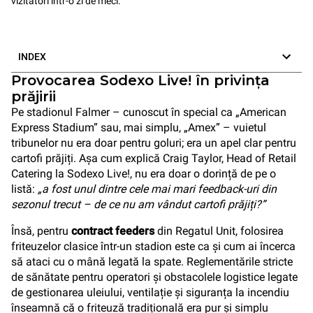
vizitatori într-o zi de meci.
INDEX
Provocarea Sodexo Live! în privința
prăjirii
Pe stadionul Falmer – cunoscut în special ca „American
Express Stadium” sau, mai simplu, „Amex” – vuietul
tribunelor nu era doar pentru goluri; era un apel clar pentru
cartofi prăjiți. Așa cum explică Craig Taylor, Head of Retail
Catering la Sodexo Live!, nu era doar o dorință de pe o
listă:
„a fost unul dintre cele mai mari feedback-uri din
sezonul trecut – de ce nu am vândut cartofi prăjiți?”
Însă, pentru
contract feeders
din Regatul Unit, folosirea
friteuzelor clasice într-un stadion este ca și cum ai încerca
să ataci cu o mână legată la spate. Reglementările stricte
de sănătate pentru operatori și obstacolele logistice legate
de gestionarea uleiului, ventilație și siguranța la incendiu
înseamnă că o friteuză tradițională era pur și simplu