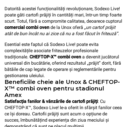
Datorită acestei funcționalități revoluționare, Sodexo Live!
poate găti cartofi prăjiți în cantități mari, într-un timp foarte
scurt. Totul, fără a compromite calitatea, deoarece cuptorul
comercial combi oven
de la Unox oferă
„un cartof prăjit
atât de bun încât nu ai zice că nu a fost făcut în friteuză”
.
Esential este faptul că Sodexo Live! poate evita
complexitățile asociate friteuzelor profesionale
tradiționale.
CHEFTOP-X™ combi oven
a devenit jucătorul
universal din bucătărie, oferind rezultatul „prăjit” dorit, fără
bătăile de cap legate de operare și reglementările pentru
gestionarea uleiului.
Beneficiile cheie ale Unox & CHEFTOP-
X™ combi oven pentru stadionul
Amex
Satisfacția fanilor & vânzările de cartofi prăjiți
: Cu
CHEFTOP-X™, Sodexo Live! le-a oferit în sfârșit fanilor ceea
ce își doreau. Cartofii prăjiți sunt acum o opțiune de
succes, îmbunătățind experiența din ziua meciului și
demonstrând că sunt pe placul mulțimii.