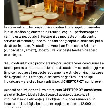
În arena extrem de competitivă a contract cateringului – mai ales
într-un stadion aglomerat din Premier League – performanța de
vârf nu este negociabilă. Fiecare zi de meci este o finală pentru
serviciile alimentare, unde mii de fani se așteaptă la nimic mai puțin
decât perfecțiune. Pe stadionul American Express din Brighton
(cunoscut ca „Amex”), Sodexo Live! cunoaște foarte bine acest
teren de joc.
S-au confruntat cu o provocare majoră: satisfacerea cererii uriașe a
fanilor pentru un produs emblematic de stadion – cartofii prăjiți – în
timp ce trebuiau să respecte regulamentele stricte privind friteuzele
din Regatul Unit. Strategia lor se baza pe găsirea unei soluții
inovatoare – și aici au intervenit Unox și
CHEFTOP-X™ combi oven
.
Această analiză de caz îți va arăta cum
CHEFTOP-X™ combi oven
a ajutat Sodexo Live! să depășească aceste obstacole, să
îmbunătățească eficiența și să obțină un succes remarcabil în
livrarea unei calități alimentare excepționale pentru 32.000 de