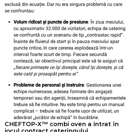
exclusă din ecuație. Dar nu era singura problemă cu care
se confruntau:
Volum ridicat și puncte de presiune
: În ziua meciului,
cu aproximativ 32.000 de vizitatori, echipa de catering
se confruntă cu un scenariu de tip „contraatac rapid”.
Înainte de fluierul de start și în pauza meciului apar
puncte critice, în care cererea explodează într-un
interval foarte scurt de timp. Fiecare secundă
contează, iar obiectivul principal este să te asiguri că
„fiecare primește ce își dorește, când își dorește, și că
este cald și proaspăt pentru ei”
.
Probleme de personal și instruire
: Gestionarea unei
echipe numeroase, adesea formate din angajați
temporari sau din agenții, înseamnă că echipamentele
trebuie să fie intuitive. Nu este timp pentru un manual
complicat – trebuie să fie foarte ușor de utilizat, un
adevărat „jucător de echipă” în bucătărie.
CHEFTOP-X™ combi oven a intrat în
jocul contract cateringului