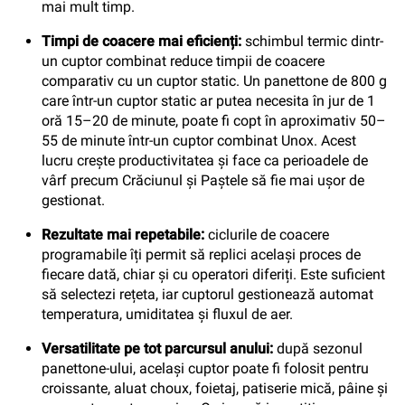
mai mult timp.
Timpi de coacere mai eficienți:
schimbul termic dintr-
un cuptor combinat reduce timpii de coacere
comparativ cu un cuptor static. Un panettone de 800 g
care într-un cuptor static ar putea necesita în jur de 1
oră 15–20 de minute, poate fi copt în aproximativ 50–
55 de minute într-un cuptor combinat Unox. Acest
lucru crește productivitatea și face ca perioadele de
vârf precum Crăciunul și Paștele să fie mai ușor de
gestionat.
Rezultate mai repetabile:
ciclurile de coacere
programabile îți permit să replici același proces de
fiecare dată, chiar și cu operatori diferiți. Este suficient
să selectezi rețeta, iar cuptorul gestionează automat
temperatura, umiditatea și fluxul de aer.
Versatilitate pe tot parcursul anului:
după sezonul
panettone-ului, același cuptor poate fi folosit pentru
croissante, aluat choux, foietaj, patiserie mică, pâine și