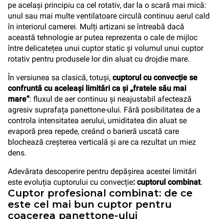
pe același principiu ca cel rotativ, dar la o scară mai mică:
unul sau mai multe ventilatoare circulă continuu aerul cald
în interiorul camerei. Mulți artizani se întreabă dacă
această tehnologie ar putea reprezenta o cale de mijloc
între delicatețea unui cuptor static și volumul unui cuptor
rotativ pentru produsele lor din aluat cu drojdie mare.
În versiunea sa clasică, totuși,
cuptorul cu convecție se
confruntă cu aceleași limitări ca și „fratele său mai
mare”
: fluxul de aer continuu și neajustabil afectează
agresiv suprafața panettone-ului. Fără posibilitatea de a
controla intensitatea aerului, umiditatea din aluat se
evaporă prea repede, creând o barieră uscată care
blochează creșterea verticală și are ca rezultat un miez
dens.
Adevărata descoperire pentru depășirea acestei limitări
este evoluția cuptorului cu convecție
: cuptorul combinat
.
Cuptor profesional combinat: de ce
este cel mai bun cuptor pentru
coacerea panettone-ului