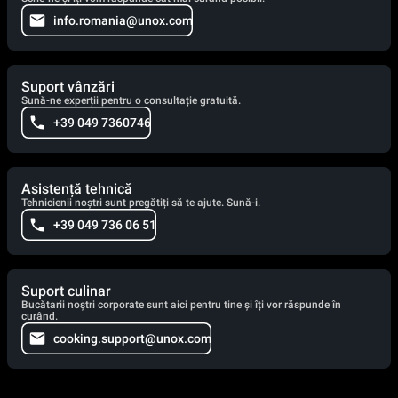
info.romania@unox.com
Suport vânzări
Sună-ne experții pentru o consultație gratuită.
+39 049 7360746
Asistență tehnică
Tehnicienii noștri sunt pregătiți să te ajute. Sună-i.
+39 049 736 06 51
Suport culinar
Bucătarii noștri corporate sunt aici pentru tine și îți vor răspunde în
curând.
cooking.support@unox.com