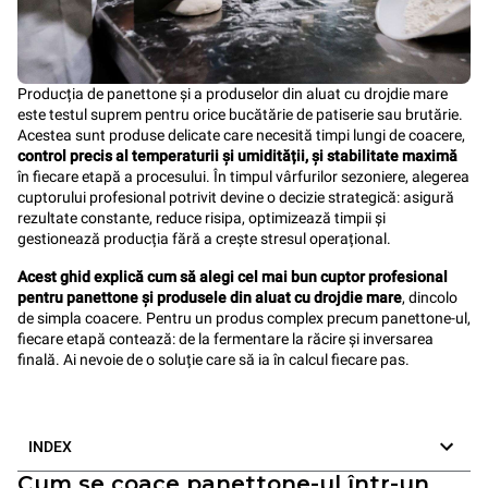
Producția de panettone și a produselor din aluat cu drojdie mare
este testul suprem pentru orice bucătărie de patiserie sau brutărie.
Acestea sunt produse delicate care necesită timpi lungi de coacere,
control precis al temperaturii și umidității, și stabilitate maximă
în fiecare etapă a procesului. În timpul vârfurilor sezoniere, alegerea
cuptorului profesional potrivit devine o decizie strategică: asigură
rezultate constante, reduce risipa, optimizează timpii și
gestionează producția fără a crește stresul operațional.
Acest ghid explică cum să alegi cel mai bun cuptor profesional
pentru panettone și produsele din aluat cu drojdie mare
, dincolo
de simpla coacere. Pentru un produs complex precum panettone-ul,
fiecare etapă contează: de la fermentare la răcire și inversarea
finală. Ai nevoie de o soluție care să ia în calcul fiecare pas.
INDEX
Cum se coace panettone-ul într-un