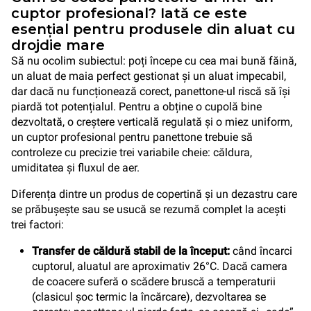
cuptor profesional? Iată ce este
esențial pentru produsele din aluat cu
drojdie mare
Să nu ocolim subiectul: poți începe cu cea mai bună făină,
un aluat de maia perfect gestionat și un aluat impecabil,
dar dacă nu funcționează corect, panettone-ul riscă să își
piardă tot potențialul. Pentru a obține o cupolă bine
dezvoltată, o creștere verticală regulată și o miez uniform,
un cuptor profesional pentru panettone trebuie să
controleze cu precizie trei variabile cheie: căldura,
umiditatea și fluxul de aer.
Diferența dintre un produs de copertină și un dezastru care
se prăbușește sau se usucă se rezumă complet la acești
trei factori:
Transfer de căldură stabil de la început:
când încarci
cuptorul, aluatul are aproximativ 26°C. Dacă camera
de coacere suferă o scădere bruscă a temperaturii
(clasicul șoc termic la încărcare), dezvoltarea se