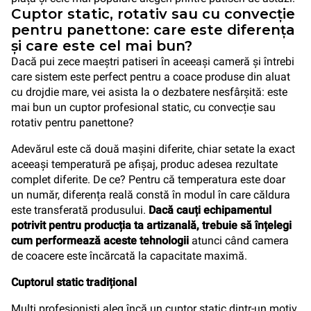
Cuptor static, rotativ sau cu convecție
pentru panettone: care este diferența
și care este cel mai bun?
Dacă pui zece maeștri patiseri în aceeași cameră și întrebi
care sistem este perfect pentru a coace produse din aluat
cu drojdie mare, vei asista la o dezbatere nesfârșită: este
mai bun un cuptor profesional static, cu convecție sau
rotativ pentru panettone?
Adevărul este că două mașini diferite, chiar setate la exact
aceeași temperatură pe afișaj, produc adesea rezultate
complet diferite. De ce? Pentru că temperatura este doar
un număr, diferența reală constă în modul în care căldura
este transferată produsului.
Dacă cauți echipamentul
potrivit pentru producția ta artizanală, trebuie să înțelegi
cum performează aceste tehnologii
atunci când camera
de coacere este încărcată la capacitate maximă.
Cuptorul static tradițional
Mulți profesioniști aleg încă un cuptor static dintr-un motiv