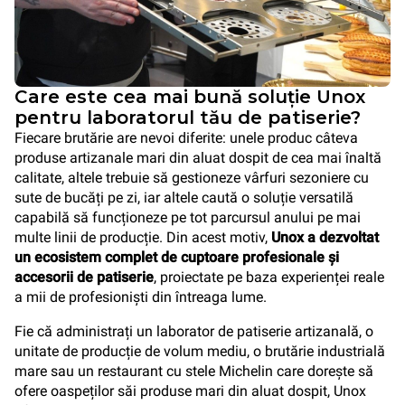
Care este cea mai bună soluție Unox
pentru laboratorul tău de patiserie?
Fiecare brutărie are nevoi diferite: unele produc câteva
produse artizanale mari din aluat dospit de cea mai înaltă
calitate, altele trebuie să gestioneze vârfuri sezoniere cu
sute de bucăți pe zi, iar altele caută o soluție versatilă
capabilă să funcționeze pe tot parcursul anului pe mai
multe linii de producție. Din acest motiv,
Unox a dezvoltat
un ecosistem complet de cuptoare profesionale și
accesorii de patiserie
, proiectate pe baza experienței reale
a mii de profesioniști din întreaga lume.
Fie că administrați un laborator de patiserie artizanală, o
unitate de producție de volum mediu, o brutărie industrială
mare sau un restaurant cu stele Michelin care dorește să
ofere oaspeților săi produse mari din aluat dospit, Unox