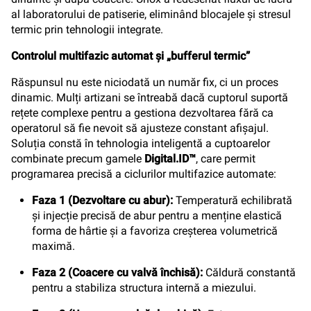
al laboratorului de patiserie, eliminând blocajele și stresul
termic prin tehnologii integrate.
Controlul multifazic automat și „bufferul termic”
Răspunsul nu este niciodată un număr fix, ci un proces
dinamic. Mulți artizani se întreabă dacă cuptorul suportă
rețete complexe pentru a gestiona dezvoltarea fără ca
operatorul să fie nevoit să ajusteze constant afișajul.
Soluția constă în tehnologia inteligentă a cuptoarelor
combinate precum gamele
Digital.ID™
, care permit
programarea precisă a ciclurilor multifazice automate:
Faza 1 (Dezvoltare cu abur):
Temperatură echilibrată
și injecție precisă de abur pentru a menține elastică
forma de hârtie și a favoriza creșterea volumetrică
maximă.
Faza 2 (Coacere cu valvă închisă):
Căldură constantă
pentru a stabiliza structura internă a miezului.