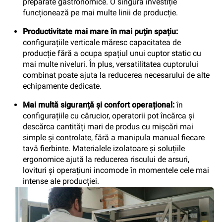
preparate gastronomice. O singură investiție
funcționează pe mai multe linii de producție.
Productivitate mai mare în mai puțin spațiu:
configurațiile verticale măresc capacitatea de
producție fără a ocupa spațiul unui cuptor static cu
mai multe niveluri. În plus, versatilitatea cuptorului
combinat poate ajuta la reducerea necesarului de alte
echipamente dedicate.
Mai multă siguranță și confort operațional:
în
configurațiile cu cărucior, operatorii pot încărca și
descărca cantități mari de produs cu mișcări mai
simple și controlate, fără a manipula manual fiecare
tavă fierbinte. Materialele izolatoare și soluțiile
ergonomice ajută la reducerea riscului de arsuri,
lovituri și operațiuni incomode în momentele cele mai
intense ale producției.