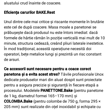
aluatului crud înainte de coacere.
Eficiența carurilor BAKE.Rest
Unul dintre cele mai critice și riscante momente în brutărie
este cel de după coacere. Masa moale a panetonei se
prăbușește dacă produsul nu este întors imediat: dacă
formele de hârtie rămân în poziție verticală mai mult de 10
minute, structura cedează, creând pliuri laterale inestetice.
În mod tradițional, această operațiune necesită doi
operatori, bețe metalice lungi și prezintă un risc constant
de arsuri.
Ce accesorii sunt necesare pentru a coace corect
panetona și a evita acest stres?
Tăvile profesionale Unox
dedicate produselor mari din aluat dospit sunt proiectate
pentru a asigura precizie și siguranță în fiecare etapă a
procesului. Modelele
PANETTONE.Bake
(pentru panetone
de 1 kg, diametrul formei 165–170 mm) și
COLOMBA.Bake
(pentru colombe de 750 g, forma 295 ×
205 mm) sunt realizate din oțel inoxidabil și echipate cu