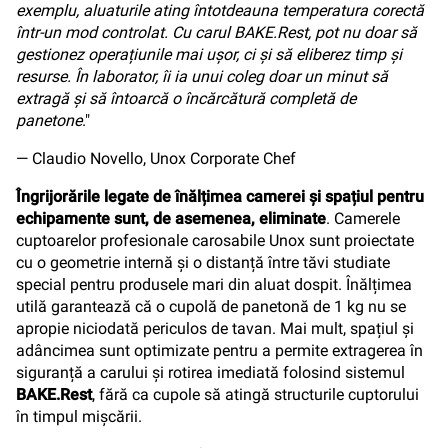
exemplu, aluaturile ating întotdeauna temperatura corectă
într-un mod controlat. Cu carul BAKE.Rest, pot nu doar să
gestionez operațiunile mai ușor, ci și să eliberez timp și
resurse. În laborator, îi ia unui coleg doar un minut să
extragă și să întoarcă o încărcătură completă de
panetone
."
— Claudio Novello, Unox Corporate Chef
Îngrijorările legate de înălțimea camerei și spațiul pentru
echipamente sunt, de asemenea, eliminate
. Camerele
cuptoarelor profesionale carosabile Unox sunt proiectate
cu o geometrie internă și o distanță între tăvi studiate
special pentru produsele mari din aluat dospit. Înălțimea
utilă garantează că o cupolă de panetonă de 1 kg nu se
apropie niciodată periculos de tavan. Mai mult, spațiul și
adâncimea sunt optimizate pentru a permite extragerea în
siguranță a carului și rotirea imediată folosind sistemul
BAKE.Rest
, fără ca cupole să atingă structurile cuptorului
în timpul mișcării.