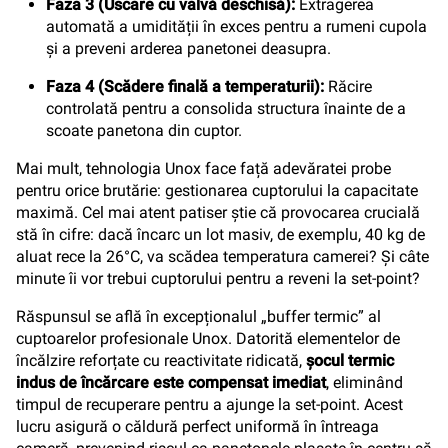
Faza 3 (Uscare cu valvă deschisă):
Extragerea
automată a umidității în exces pentru a rumeni cupola
și a preveni arderea panetonei deasupra.
Faza 4 (Scădere finală a temperaturii):
Răcire
controlată pentru a consolida structura înainte de a
scoate panetona din cuptor.
Mai mult, tehnologia Unox face față adevăratei probe
pentru orice brutărie: gestionarea cuptorului la capacitate
maximă. Cel mai atent patiser știe că provocarea crucială
stă în cifre: dacă încarc un lot masiv, de exemplu, 40 kg de
aluat rece la 26°C, va scădea temperatura camerei? Și câte
minute îi vor trebui cuptorului pentru a reveni la set-point?
Răspunsul se află în excepționalul „buffer termic” al
cuptoarelor profesionale Unox. Datorită elementelor de
încălzire reforțate cu reactivitate ridicată,
șocul termic
indus de încărcare este compensat imediat
, eliminând
timpul de recuperare pentru a ajunge la set-point. Acest
lucru asigură o căldură perfect uniformă în întreaga