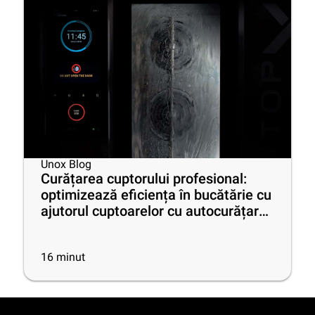
Unox Blog
Curățarea cuptorului profesional:
optimizează eficiența în bucătărie cu
ajutorul cuptoarelor cu autocurățare,
celor mai bune produse de curățare
și sfaturi utile
16
minut