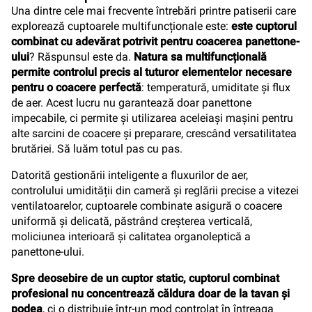
Una dintre cele mai frecvente întrebări printre patiserii care
explorează cuptoarele multifuncționale este:
este cuptorul
combinat cu adevărat potrivit pentru coacerea panettone-
ului
? Răspunsul este da.
Natura sa multifuncțională
permite controlul precis al tuturor elementelor necesare
pentru o coacere perfectă
: temperatură, umiditate și flux
de aer. Acest lucru nu garantează doar panettone
impecabile, ci permite și utilizarea aceleiași mașini pentru
alte sarcini de coacere și preparare, crescând versatilitatea
brutăriei. Să luăm totul pas cu pas.
Datorită gestionării inteligente a fluxurilor de aer,
controlului umidității din cameră și reglării precise a vitezei
ventilatoarelor, cuptoarele combinate asigură o coacere
uniformă și delicată, păstrând creșterea verticală,
moliciunea interioară și calitatea organoleptică a
panettone-ului.
Spre deosebire de un cuptor static, cuptorul combinat
profesional nu concentrează căldura doar de la tavan și
podea
, ci o distribuie într-un mod controlat în întreaga