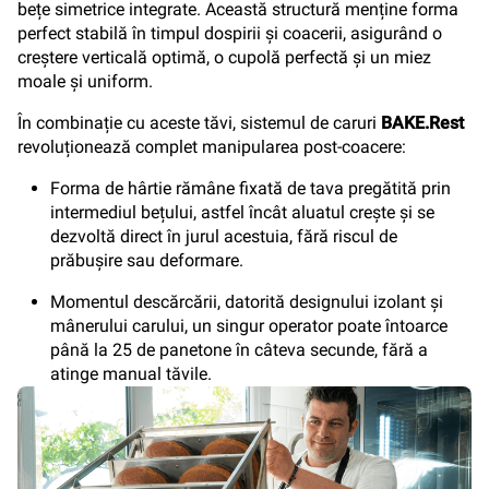
bețe simetrice integrate. Această structură menține forma
perfect stabilă în timpul dospirii și coacerii, asigurând o
creștere verticală optimă, o cupolă perfectă și un miez
moale și uniform.
În combinație cu aceste tăvi, sistemul de caruri
BAKE.Rest
revoluționează complet manipularea post-coacere:
Forma de hârtie rămâne fixată de tava pregătită prin
intermediul bețului, astfel încât aluatul crește și se
dezvoltă direct în jurul acestuia, fără riscul de
prăbușire sau deformare.
Momentul descărcării, datorită designului izolant și
mânerului carului, un singur operator poate întoarce
până la 25 de panetone în câteva secunde, fără a
atinge manual tăvile.