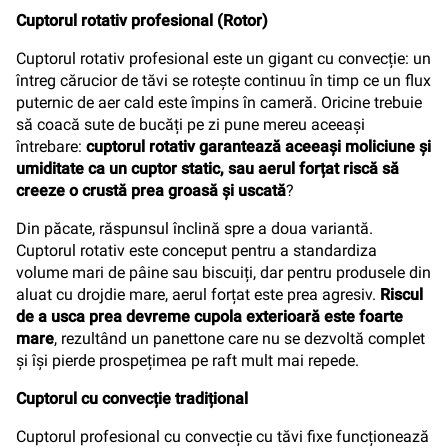
Cuptorul rotativ profesional (Rotor)
Cuptorul rotativ profesional este un gigant cu convecție: un
întreg cărucior de tăvi se rotește continuu în timp ce un flux
puternic de aer cald este împins în cameră. Oricine trebuie
să coacă sute de bucăți pe zi pune mereu aceeași
întrebare:
cuptorul rotativ garantează aceeași moliciune și
umiditate ca un cuptor static, sau aerul forțat riscă să
creeze o crustă prea groasă și uscată
?
Din păcate, răspunsul înclină spre a doua variantă.
Cuptorul rotativ este conceput pentru a standardiza
volume mari de pâine sau biscuiți, dar pentru produsele din
aluat cu drojdie mare, aerul forțat este prea agresiv.
Riscul
de a usca prea devreme cupola exterioară este foarte
mare
, rezultând un panettone care nu se dezvoltă complet
și își pierde prospețimea pe raft mult mai repede.
Cuptorul cu convecție tradițional
Cuptorul profesional cu convecție cu tăvi fixe funcționează