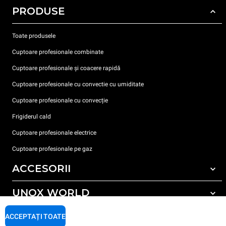
PRODUSE
Toate produsele
Cuptoare profesionale combinate
Cuptoare profesionale și coacere rapidă
Cuptoare profesionale cu convectie cu umiditate
Cuptoare profesionale cu convecție
Frigiderul cald
Cuptoare profesionale electrice
Cuptoare profesionale pe gaz
ACCESORII
UNOX WORLD
Toate accesoriile
Detergent pentru spălarea automată
SUPORT
ACCEPTAȚI TOATE
Sediile noastre în lume
Detergent pentru spălarea manuală