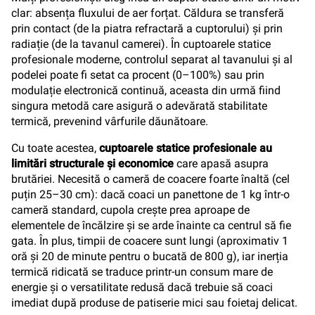
clar: absența fluxului de aer forțat. Căldura se transferă
prin contact (de la piatra refractară a cuptorului) și prin
radiație (de la tavanul camerei). În cuptoarele statice
profesionale moderne, controlul separat al tavanului și al
podelei poate fi setat ca procent (0–100%) sau prin
modulație electronică continuă, aceasta din urmă fiind
singura metodă care asigură o adevărată stabilitate
termică, prevenind vârfurile dăunătoare.
Cu toate acestea,
cuptoarele statice profesionale au
limitări structurale și economice
care apasă asupra
brutăriei. Necesită o cameră de coacere foarte înaltă (cel
puțin 25–30 cm): dacă coaci un panettone de 1 kg într-o
cameră standard, cupola crește prea aproape de
elementele de încălzire și se arde înainte ca centrul să fie
gata. În plus, timpii de coacere sunt lungi (aproximativ 1
oră și 20 de minute pentru o bucată de 800 g), iar inerția
termică ridicată se traduce printr-un consum mare de
energie și o versatilitate redusă dacă trebuie să coaci
imediat după produse de patiserie mici sau foietaj delicat.