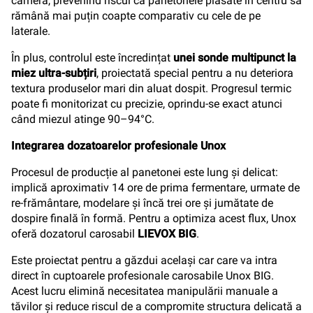
cameră, prevenind riscul ca panetonele plasate în centru să
rămână mai puțin coapte comparativ cu cele de pe
laterale.
În plus, controlul este încredințat
unei sonde multipunct la
miez ultra-subțiri
, proiectată special pentru a nu deteriora
textura produselor mari din aluat dospit. Progresul termic
poate fi monitorizat cu precizie, oprindu-se exact atunci
când miezul atinge 90–94°C.
Integrarea dozatoarelor profesionale Unox
Procesul de producție al panetonei este lung și delicat:
implică aproximativ 14 ore de prima fermentare, urmate de
re-frământare, modelare și încă trei ore și jumătate de
dospire finală în formă. Pentru a optimiza acest flux, Unox
oferă dozatorul carosabil
LIEVOX BIG
.
Este proiectat pentru a găzdui același car care va intra
direct în cuptoarele profesionale carosabile Unox BIG.
Acest lucru elimină necesitatea manipulării manuale a
tăvilor și reduce riscul de a compromite structura delicată a