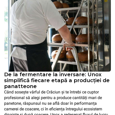
De la fermentare la inversare: Unox
simplifică fiecare etapă a producției de
panatteone
Când sosește vârful de Crăciun și te întrebi ce cuptor
profesional să alegi pentru a produce cantități mari de
panetone, răspunsul nu se află doar în performanța
camerei de coacere, ci în eficiența întregului ecosistem
dinainte și după coacere. Unox a redesenat fluxul de lucru