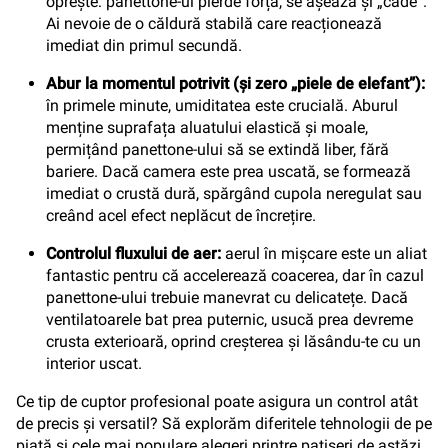
oprește: panettone-ul pierde forța, se așează și „cade”.
Ai nevoie de o căldură stabilă care reacționează
imediat din primul secundă.
Abur la momentul potrivit (și zero „piele de elefant”):
în primele minute, umiditatea este crucială. Aburul
menține suprafața aluatului elastică și moale,
permițând panettone-ului să se extindă liber, fără
bariere. Dacă camera este prea uscată, se formează
imediat o crustă dură, spărgând cupola neregulat sau
creând acel efect neplăcut de încrețire.
Controlul fluxului de aer:
aerul în mișcare este un aliat
fantastic pentru că accelerează coacerea, dar în cazul
panettone-ului trebuie manevrat cu delicatețe. Dacă
ventilatoarele bat prea puternic, usucă prea devreme
crusta exterioară, oprind creșterea și lăsându-te cu un
interior uscat.
Ce tip de cuptor profesional poate asigura un control atât
de precis și versatil? Să explorăm diferitele tehnologii de pe
piață și cele mai populare alegeri printre patiseri de astăzi.