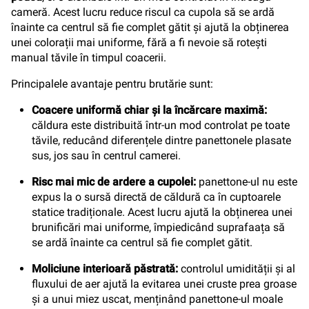
cameră. Acest lucru reduce riscul ca cupola să se ardă
înainte ca centrul să fie complet gătit și ajută la obținerea
unei colorații mai uniforme, fără a fi nevoie să rotești
manual tăvile în timpul coacerii.
Principalele avantaje pentru brutărie sunt:
Coacere uniformă chiar și la încărcare maximă:
căldura este distribuită într-un mod controlat pe toate
tăvile, reducând diferențele dintre panettonele plasate
sus, jos sau în centrul camerei.
Risc mai mic de ardere a cupolei:
panettone-ul nu este
expus la o sursă directă de căldură ca în cuptoarele
statice tradiționale. Acest lucru ajută la obținerea unei
brunificări mai uniforme, împiedicând suprafaața să
se ardă înainte ca centrul să fie complet gătit.
Moliciune interioară păstrată:
controlul umidității și al
fluxului de aer ajută la evitarea unei cruste prea groase
și a unui miez uscat, menținând panettone-ul moale