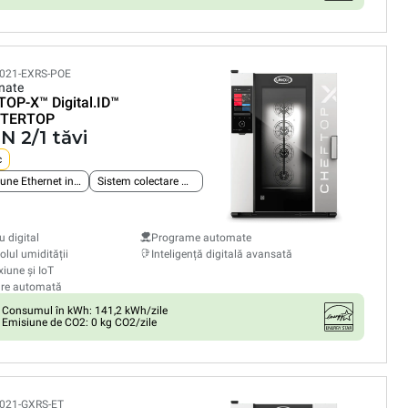
021-EXRS-POE
nate
TOP-X™
Digital.ID™
TERTOP
N 2/1 tăvi
c
Conexiune Ethernet integrată
Sistem colectare grăsimi
 digital
Programe automate
olul umidității
Inteligență digitală avansată
iune și IoT
are automată
Consumul în kWh: 141,2 kWh/zile
Emisiune de CO2: 0 kg CO2/zile
021-GXRS-ET