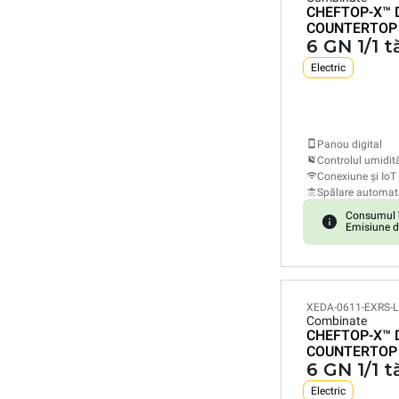
CHEFTOP-X™
COUNTERTOP
6 GN 1/1 t
Electric
Panou digital
Controlul umidită
Conexiune și IoT
Spălare automat
Consumul î
Emisiune d
XEDA-0611-EXRS-
Combinate
CHEFTOP-X™
COUNTERTOP
6 GN 1/1 t
Electric