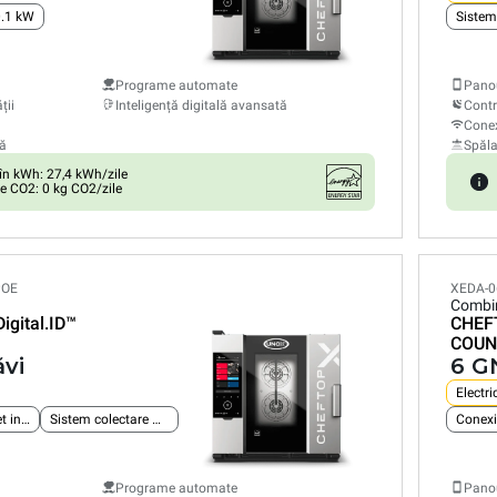
0.1 kW
Sistem
Programe automate
Panou
ții
Inteligență digitală avansată
Contr
Conex
ă
Spăl
n kWh: 27,4 kWh/zile
e CO2: 0 kg CO2/zile
POE
XEDA-0
Combi
Digital.ID™
CHEF
COUN
ăvi
6 GN
Electri
Conexiune Ethernet integrată
Sistem colectare grăsimi
Conexi
Programe automate
Panou