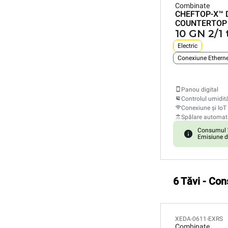
Combinate
CHEFTOP-X™
COUNTERTOP
10 GN 2/1 
Electric
Conexiune Etherne
Panou digital
Controlul umidită
Conexiune și IoT
Spălare automat
Consumul î
Emisiune d
6 Tăvi - Co
XEDA-0611-EXRS
Combinate