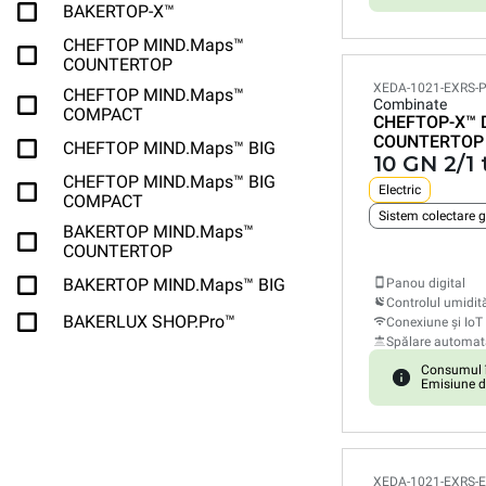
BAKERTOP-X™
CHEFTOP MIND.Maps™
COUNTERTOP
XEDA-1021-EXRS-
CHEFTOP MIND.Maps™
Combinate
COMPACT
CHEFTOP-X™
COUNTERTOP
CHEFTOP MIND.Maps™ BIG
10 GN 2/1 
CHEFTOP MIND.Maps™ BIG
Electric
COMPACT
Sistem colectare 
BAKERTOP MIND.Maps™
COUNTERTOP
BAKERTOP MIND.Maps™ BIG
Panou digital
Controlul umidită
BAKERLUX SHOP.Pro™
Conexiune și IoT
Spălare automat
Consumul î
Emisiune d
XEDA-1021-EXRS-