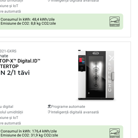
olul umidității
Inteligență digitală avansată
iune și IoT
are automată
Consumul în kWh: 48,4 kWh/zile
Emisiune de CO2: 8,8 kg CO2/zile
021-GXRS
nate
TOP-X™
Digital.ID™
TERTOP
N 2/1 tăvi
 digital
Programe automate
olul umidității
Inteligență digitală avansată
iune și IoT
are automată
Consumul în kWh: 176,4 kWh/zile
Emisiune de CO2: 31,9 kg CO2/zile