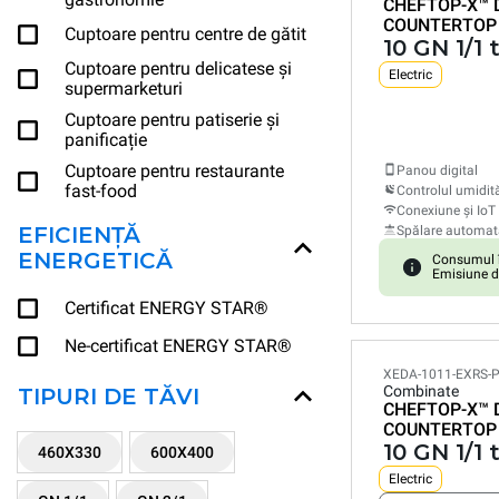
CHEFTOP-X™
COUNTERTOP
Cuptoare pentru centre de gătit
10 GN 1/1 
Cuptoare pentru delicatese și
Electric
supermarketuri
Cuptoare pentru patiserie și
panificație
Cuptoare pentru restaurante
Panou digital
fast-food
Controlul umidită
Conexiune și IoT
EFICIENȚĂ
Spălare automat
ENERGETICĂ
Consumul î
Emisiune d
Certificat ENERGY STAR®
Ne-certificat ENERGY STAR®
XEDA-1011-EXRS-
Combinate
TIPURI DE TĂVI
CHEFTOP-X™
COUNTERTOP
10 GN 1/1 
460X330
600X400
Electric