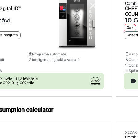
Combi
Digital.ID™
CHEF
COUN
tăvi
10 G
Gaz
t integrată
Conexi
Programe automate
Panou
ții
Inteligență digitală avansată
Contr
Conex
ă
Spăl
n kWh: 141,2 kWh/zile
e CO2: 0 kg CO2/zile
nsumption calculator
XEDA-0
Combi