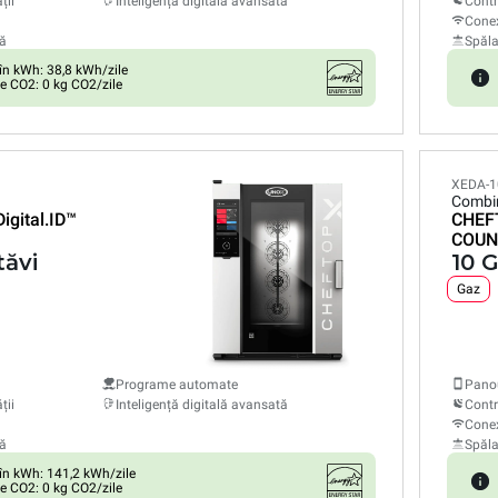
ții
Inteligență digitală avansată
Contr
Conex
ă
Spăl
n kWh: 38,8 kWh/zile
e CO2: 0 kg CO2/zile
XEDA-1
Combi
Digital.ID™
CHEF
COUN
tăvi
10 G
Gaz
Programe automate
Panou
ții
Inteligență digitală avansată
Contr
Conex
ă
Spăl
n kWh: 141,2 kWh/zile
e CO2: 0 kg CO2/zile