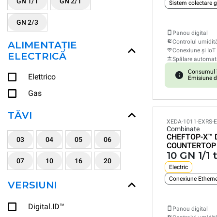
GN 1/1
GN 2/1
Sistem colectare 
GN 2/3
Panou digital
Controlul umidită
ALIMENTAȚIE
Conexiune și IoT
ELECTRICĂ
Spălare automat
Consumul î
Elettrico
Emisiune d
Gas
TĂVI
XEDA-1011-EXRS-
Combinate
CHEFTOP-X™
03
04
05
06
COUNTERTOP
10 GN 1/1 
07
10
16
20
Electric
Conexiune Etherne
VERSIUNI
Digital.ID™
Panou digital