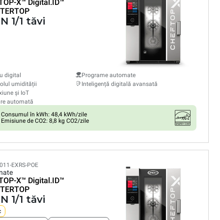
TOP-X™
Digital.ID™
TERTOP
N 1/1 tăvi
 digital
Programe automate
olul umidității
Inteligență digitală avansată
iune și IoT
are automată
Consumul în kWh: 48,4 kWh/zile
Emisiune de CO2: 8,8 kg CO2/zile
011-EXRS-POE
nate
TOP-X™
Digital.ID™
TERTOP
N 1/1 tăvi
c