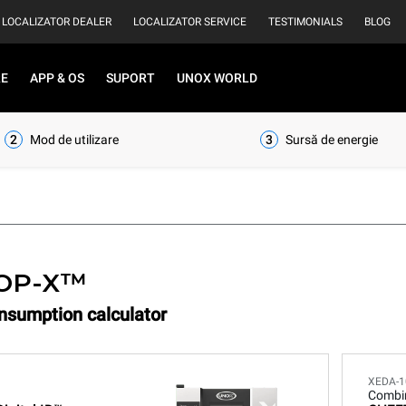
LOCALIZATOR DEALER
LOCALIZATOR SERVICE
TESTIMONIALS
BLOG
RE
APP & OS
SUPORT
UNOX WORLD
2
Mod de utilizare
3
Sursă de energie
OP-X™
onsumption calculator
XEDA-1
Combi