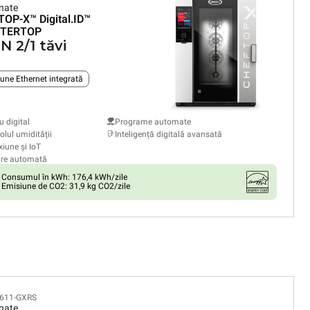
nate
TOP-X™
Digital.ID™
TERTOP
N 2/1 tăvi
une Ethernet integrată
 digital
Programe automate
olul umidității
Inteligență digitală avansată
iune și IoT
are automată
Consumul în kWh: 176,4 kWh/zile
Emisiune de CO2: 31,9 kg CO2/zile
611-GXRS
nate