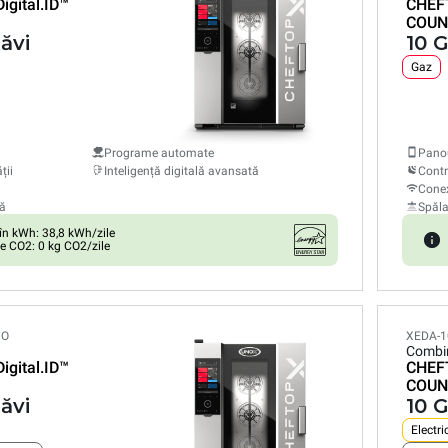
Digital.ID™
CHEF
COUN
tăvi
10 G
Gaz
Programe automate
Panou
ții
Inteligență digitală avansată
Contr
Conex
ă
Spăl
n kWh: 38,8 kWh/zile
e CO2: 0 kg CO2/zile
PO
XEDA-1
Combi
Digital.ID™
CHEF
COUN
tăvi
10 G
Electri