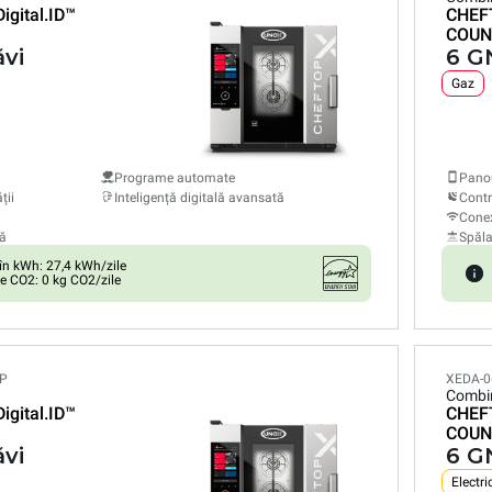
Digital.ID™
CHEF
COUN
ăvi
6 GN
Gaz
Programe automate
Panou
ții
Inteligență digitală avansată
Contr
Conex
ă
Spăl
n kWh: 27,4 kWh/zile
e CO2: 0 kg CO2/zile
LP
XEDA-0
Combi
Digital.ID™
CHEF
COUN
ăvi
6 GN
Electri