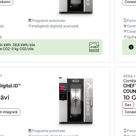
grăsimi
Programe automate
Panou
ții
Inteligență digitală avansată
Contr
Conex
ă
Spăl
n kWh: 38,8 kWh/zile
e CO2: 0 kg CO2/zile
ET
XEDA-1
Combi
Digital.ID™
CHEF
COUN
tăvi
10 G
Gaz
t integrată
Conexi
Programe automate
Panou