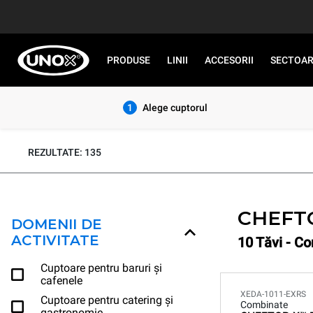
PRODUSE
LINII
ACCESORII
SECTOA
1
Alege cuptorul
REZULTATE: 135
CHEFT
DOMENII DE
ACTIVITATE
10 Tăvi - C
Cuptoare pentru baruri și
cafenele
XEDA-1011-EXRS
Cuptoare pentru catering și
Combinate
gastronomie