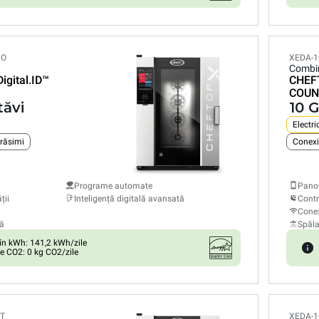
PO
XEDA-1
Combi
Digital.ID™
CHEF
COUN
tăvi
10 G
Electri
grăsimi
Programe automate
Panou
ții
Inteligență digitală avansată
Contr
Conex
ă
Spăl
n kWh: 141,2 kWh/zile
e CO2: 0 kg CO2/zile
ET
XEDA-1