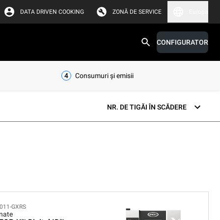
DATA DRIVEN COOKING
ZONĂ DE SERVICE
Europa
CONFIGURATOR
4
Consumuri și emisii
NR. DE TIGĂI ÎN SCĂDERE
011-GXRS
nate