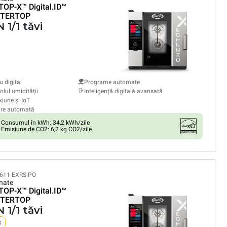
TOP-X™
Digital.ID™
TERTOP
 1/1 tăvi
 digital
Programe automate
olul umidității
Inteligență digitală avansată
iune și IoT
are automată
Consumul în kWh: 34,2 kWh/zile
Emisiune de CO2: 6,2 kg CO2/zile
611-EXRS-PO
nate
TOP-X™
Digital.ID™
TERTOP
 1/1 tăvi
c