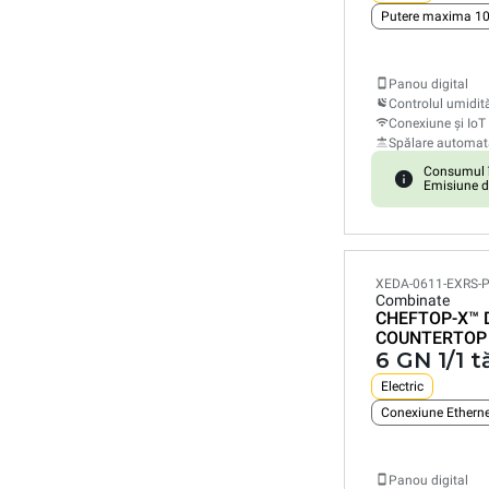
Putere maxima 1
Panou digital
Controlul umidită
Conexiune și IoT
Spălare automat
Consumul î
Emisiune d
XEDA-0611-EXRS-
Combinate
CHEFTOP-X™
COUNTERTOP
6 GN 1/1 t
Electric
Panou digital