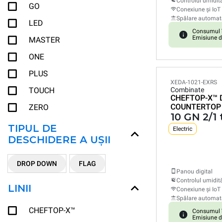
Controlul umidită
GO
Conexiune și IoT
Spălare automat
LED
Consumul î
Emisiune d
MASTER
ONE
PLUS
XEDA-1021-EXRS
TOUCH
Combinate
CHEFTOP-X™
COUNTERTOP
ZERO
10 GN 2/1 
TIPUL DE
Electric
DESCHIDERE A UȘII
DROP DOWN
FLAG
Panou digital
Controlul umidită
LINII
Conexiune și IoT
Spălare automat
CHEFTOP-X™
Consumul î
Emisiune d