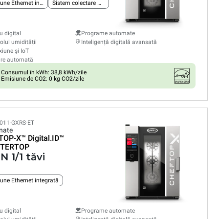
Conexiune Ethernet integrată
Sistem colectare grăsimi
 digital
Programe automate
olul umidității
Inteligență digitală avansată
iune și IoT
are automată
Consumul în kWh: 38,8 kWh/zile
Emisiune de CO2: 0 kg CO2/zile
011-GXRS-ET
nate
TOP-X™
Digital.ID™
TERTOP
N 1/1 tăvi
une Ethernet integrată
 digital
Programe automate