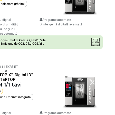
 colectare grăsimi
 digital
Programe automate
olul umidității
Inteligență digitală avansată
iune și IoT
are automată
Consumul în kWh: 27,4 kWh/zile
Emisiune de CO2: 0 kg CO2/zile
611-EXRS-ET
nate
TOP-X™
Digital.ID™
TERTOP
 1/1 tăvi
c
une Ethernet integrată
 digital
Programe automate