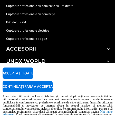
Cuptoare profesionale cu convectie cu umiditate
Cuptoare profesionale cu convecție
Frigiderul cald
Cuptoare profesionale electrice
Cuptoare profesionale pe gaz
ACCESORII
UNOX WORLD
Toate accesoriile
Detergent pentru spălarea automată
SUPORT
ACCEPTAȚI TOATE
Sediile noastre în lume
Detergent pentru spălarea manuală
Tratarea apei cu filtru de rășină
Garanția Unox
CONTINUAȚI FĂRĂ A ACCEPTA
Tratarea apei prin osmoză inversă
Localizator dealer
Acest site utilizează cookie-uri tehnice și, numai după obținerea consimțământului
utilizatorului, cookie-uri de profil sau alte instrumente de urmărire pentru a trimite mesaje
Localizator service
publicitare în conformitate cu preferințele exprimate de către utilizatorul însuși în utilizarea
funcționalității și navigarea pe internet și/sau în scopul analizei și monitorizării
AI Content Disclaimer
Privacy policy
Cookie policy
comportamentului vizitatorilor, inclusiv al terților. Pentru mai multe informații și pentru a vă
personaliza preferințele, chiar dacă vă negați consimțământul, consultați pagina
Mai multe
Copyright 2026 UNOX S.p.A. Toate drepturile rezervate. Reg. Imp. Padova n °
informații
. Dacă intenționați să consimțiți la instalarea de cookie-uri (cu excepția cookie-