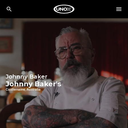
Johnny Baker
Johnny Baker's
Castlemaine, Australia