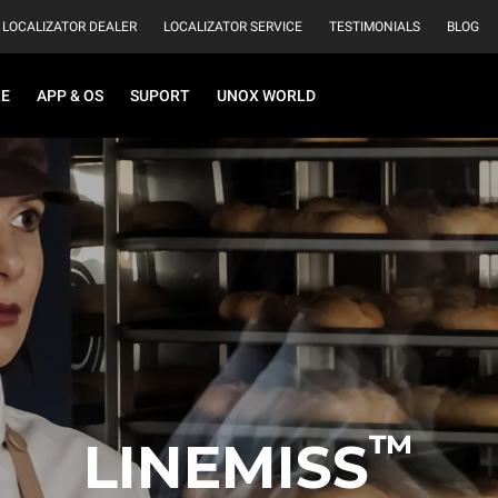
LOCALIZATOR DEALER
LOCALIZATOR SERVICE
TESTIMONIALS
BLOG
RE
APP & OS
SUPORT
UNOX WORLD
™
LINEMISS