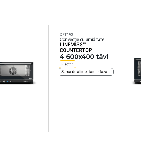
XFT193
Convecție cu umiditate
LINEMISS™
COUNTERTOP
4 600x400 tăvi
Electric
Sursa de alimentare trifazata