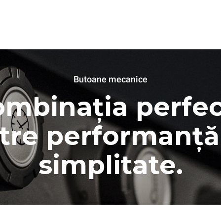
XFT133
Convecție cu umiditate
LINEMISS™
COUNTERTOP
4 460x330 tăvi
Electric
ata
Sursa de alimentare monofazata
Butoane mecanice
mbinația perfe
ntre performanță 
simplitate.