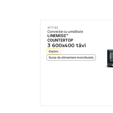
XFT183
Convecție cu umiditate
LINEMISS™
COUNTERTOP
3 600x400 tăvi
Electric
Sursa de alimentare monofazata