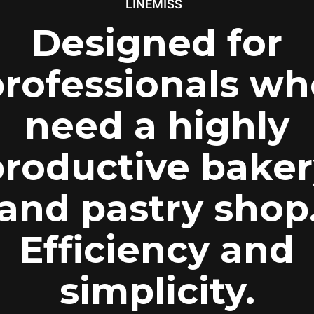
™
LINEMISS
Designed for
professionals wh
need a highly
productive baker
and pastry shop
Efficiency and
simplicity.