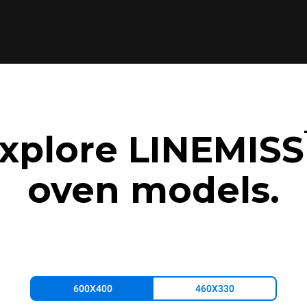
xplore LINEMISS
oven models.
600X400
460X330