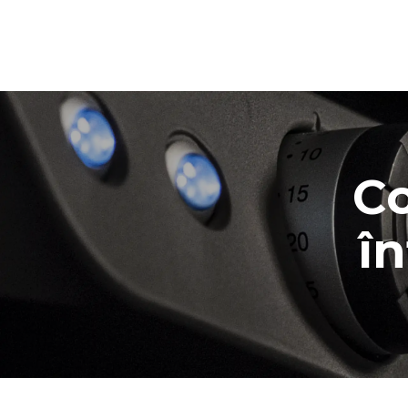
XFT113
Convecție cu umiditate
LINEMISS™
COUNTERTOP
3 460x330 tăvi
Electric
Sursa de alimentare monofaz
Co
î