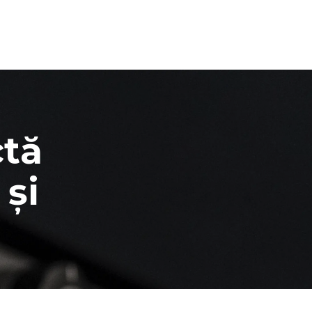
ctă
și