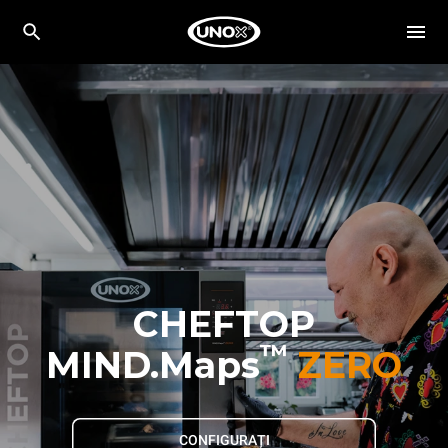
CHEFTOP
™
MIND.Maps
ZERO
CONFIGURAȚI