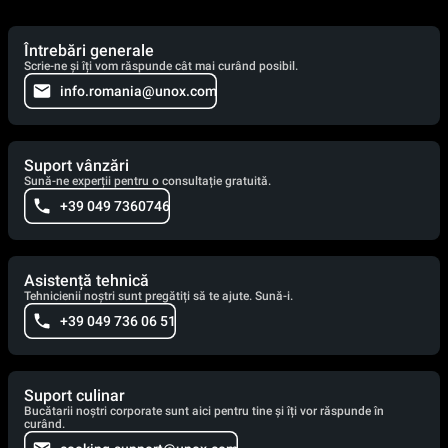
Întrebări generale
Scrie-ne și îți vom răspunde cât mai curând posibil.
info.romania@unox.com
Suport vânzări
Sună-ne experții pentru o consultație gratuită.
+39 049 7360746
Asistență tehnică
Tehnicienii noștri sunt pregătiți să te ajute. Sună-i.
+39 049 736 06 51
Suport culinar
Bucătarii noștri corporate sunt aici pentru tine și îți vor răspunde în
curând.