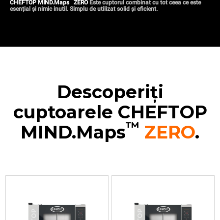
™
CHEFTOP MIND.Maps
ZERO
Este cuptorul combinat cu tot ceea ce este
esențial și nimic inutil. Simplu de utilizat solid și eficient.
Descoperiți
cuptoarele CHEFTOP
™
MIND.Maps
ZERO
.
XEVC-
XEVC-
XEVC-
XEVC-
0511-
0511-
0711-
1011-
EZRM
EZRM-
EZRM
EZRM
Convecție
LP
Convecție
Convecție
cu
Convecție
cu
cu