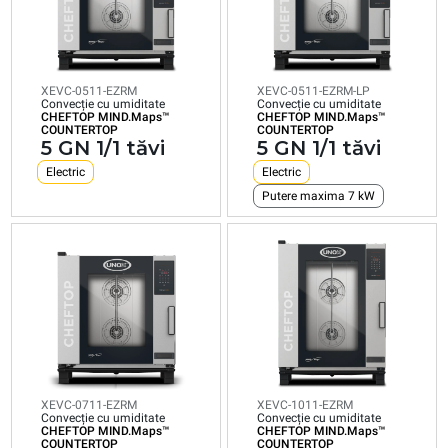
umiditate
cu
umiditate
umiditate
CHEFTOP
umiditate
CHEFTOP
CHEFTOP
MIND.Maps™
CHEFTOP
MIND.Maps™
MIND.Maps™
COUNTERTOP
MIND.Maps™
COUNTERTOP
COUNTERTOP
5
COUNTERTOP
7
10
5
GN
GN
GN
XEVC-0511-EZRM
XEVC-0511-EZRM-LP
GN
Convecție cu umiditate
Convecție cu umiditate
1/1
1/1
1/1
CHEFTOP MIND.Maps™
CHEFTOP MIND.Maps™
1/1
COUNTERTOP
COUNTERTOP
tăvi
tăvi
tăvi
5 GN 1/1 tăvi
5 GN 1/1 tăvi
tăvi
Electric
Electric
Electric
Electric
Electric
Electric
Consumul
Consumul
Consumul
Putere maxima 7 kW
Putere maxima 7 kW
în kWh:
în kWh:
în kWh:
28,8
39,7
48,3
Consumul
kWh/zile
kWh/zile
kWh/zile
în kWh:
Emisiune
Emisiune
Emisiune
28,8
de CO2:
de CO2:
de CO2:
kWh/zile
0 kg
0 kg
0 kg
Emisiune
CO2/zile
CO2/zile
CO2/zile
de CO2:
0 kg
CO2/zile
XEVC-0711-EZRM
XEVC-1011-EZRM
Convecție cu umiditate
Convecție cu umiditate
CHEFTOP MIND.Maps™
CHEFTOP MIND.Maps™
COUNTERTOP
COUNTERTOP