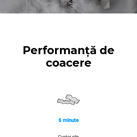
Performanță de
coacere
6 minute
Cuptor plin