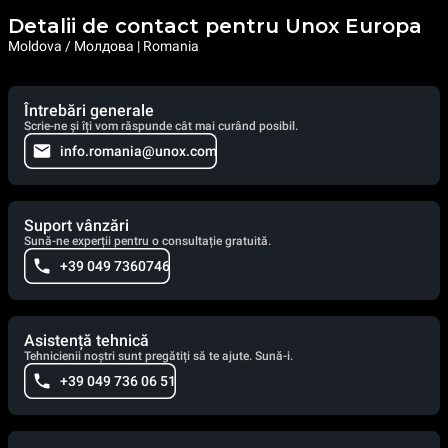
Detalii de contact pentru Unox Europa
Moldova / Молдова | Romania
Întrebări generale
Scrie-ne și îți vom răspunde cât mai curând posibil.
info.romania@unox.com
Suport vânzări
Sună-ne experții pentru o consultație gratuită.
+39 049 7360746
Asistență tehnică
Tehnicienii noștri sunt pregătiți să te ajute. Sună-i.
+39 049 736 06 51