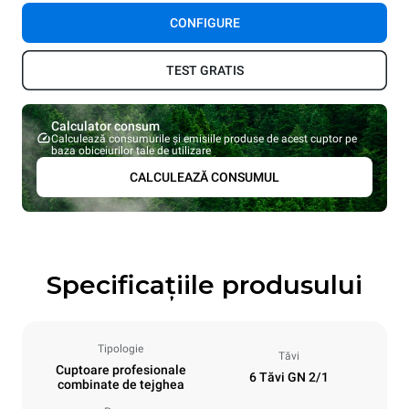
CONFIGURE
TEST GRATIS
Calculator consum
Calculează consumurile și emisiile produse de acest cuptor pe
baza obiceiurilor tale de utilizare
CALCULEAZĂ CONSUMUL
Specificațiile produsului
Tipologie
Tăvi
Cuptoare profesionale
6 Tăvi GN 2/1
combinate de tejghea