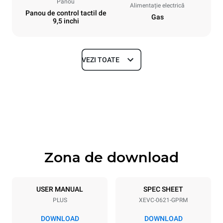
Panou
Alimentație electrică
Panou de control tactil de
Gas
9,5 inchi
VEZI TOATE
Dimensiuni
Width
Depth
860 mm
1145 mm
Height
Weight
842 mm
155 kg
Zona de download
Specificații ale tigăiei
Number of trays
Tray size
6
GN 2/1
USER MANUAL
SPEC SHEET
PLUS
XEVC-0621-GPRM
Distance between trays
77 mm
DOWNLOAD
DOWNLOAD