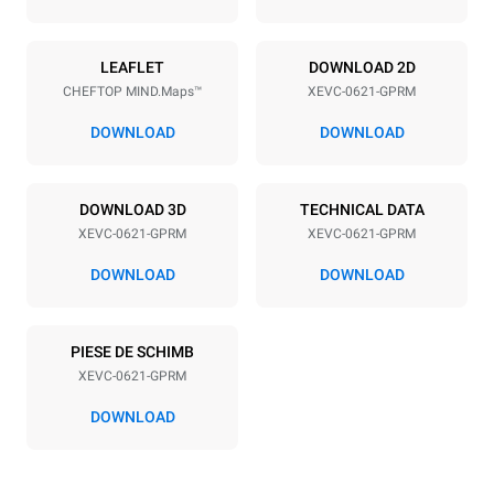
Alimentație electrică
LEAFLET
DOWNLOAD 2D
CHEFTOP MIND.Maps™
XEVC-0621-GPRM
Voltage
Electric power
220-240V 1N~
1 kW
DOWNLOAD
DOWNLOAD
Frequenza
Nominal gas power max.
50 / 60 Hz
27 kW
DOWNLOAD 3D
TECHNICAL DATA
Tip de priză
XEVC-0621-GPRM
XEVC-0621-GPRM
Schuko | ✓
DOWNLOAD
DOWNLOAD
*
Consumul în kwh și emisiile de co2
PIESE DE SCHIMB
Consumul în kWh
Emisiune de CO2
XEVC-0621-GPRM
108 kWh/zile
19,5 kg CO2/zile
Estimarea include numai
DOWNLOAD
emisiile directe provenite
din arderea gazelor. Se
presupune că emisiile
directe provenite din