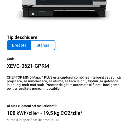
Tip deschidere
Dreapta
Stânga
Cod:
XEVC-0621-GPRM
CHEFTOP MIND.Maps™ PLUS este cuptorul combinat inteligent capabil să
prăjească, să rumenească, să afume, sa facă la grill, fripturi ,să gătească
la abur și mult mai mult. Procese de gătire automate și funcții inteligente
pentru rezultate mereu impecabile.
Ai ales cuptorul cel mai eficient?:
108 kWh/zile* - 19,5 kg CO2/zile*
*Detalii în specificațiile produsului.