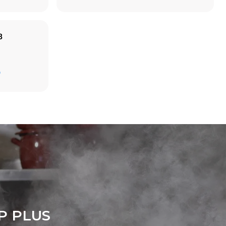
B
Estimare calculată în ipoteza utilizării zilnice a
cuptorului (300 de zile/an):
D
6 încărcături ușoare de pui prăjit (20%
încărcătură)
le directe
1 încărcătură completă de cartofi la cuptor
 Se
3 încărcături complete de produse la aburi
rovenite din
2 ore în cuptorul gol la 180 °C
sunt zero.
pind demixul
e conectat;
acă se alege
usă din
date
misiilor
rea cu
ol
P PLUS