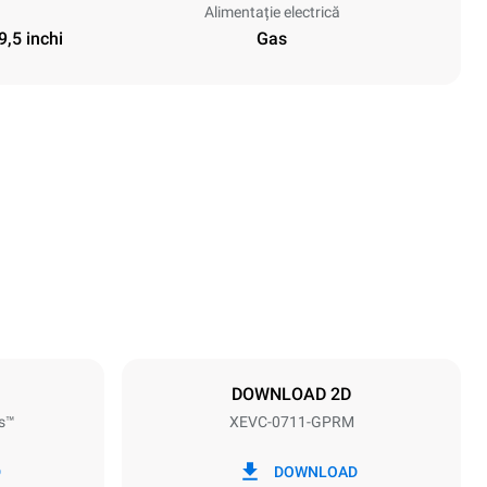
Alimentație electrică
9,5 inchi
Gas
Height
843 mm
Distance between trays
67 mm
DOWNLOAD 2D
s™
XEVC-0711-GPRM
Frequenza
50 / 60 Hz
D
DOWNLOAD