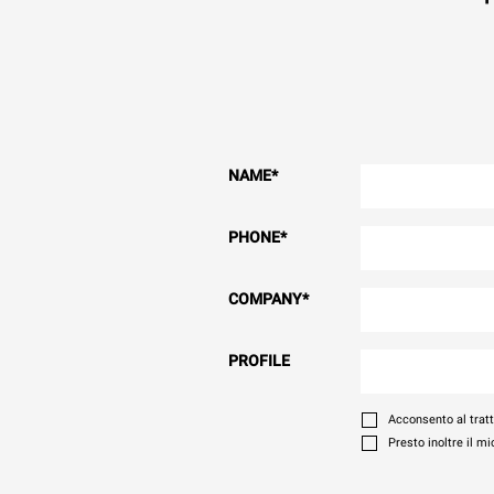
NAME
*
PHONE
*
COMPANY
*
PROFILE
Acconsento al tratt
Presto inoltre il m