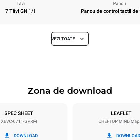
Tăvi
Panou
7 Tăvi GN 1/1
Panou de control tactil de 
VEZI TOATE
Depth
783 mm
Zona de download
ys
Tray size
GN 1/1
SPEC SHEET
LEAFLET
XEVC-0711-GPRM
CHEFTOP MIND.Map
Electric power
N~
1 kW
DOWNLOAD
DOWNLOA