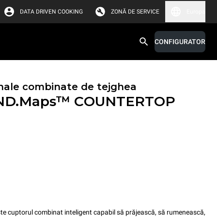
DATA DRIVEN COOKING
ZONĂ DE SERVICE
Europa
CONFIGURATOR
nale combinate de tejghea
ND.Maps™ COUNTERTOP
uptorul combinat inteligent capabil să prăjească, să rumenească,