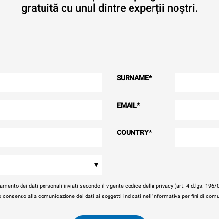
gratuită cu unul dintre experții noștri.
SURNAME
*
EMAIL
*
COUNTRY
*
▾
amento dei dati personali inviati secondo il vigente codice della privacy (art. 4 d.lgs. 196/
io consenso alla comunicazione dei dati ai soggetti indicati nell'informativa per fini di co