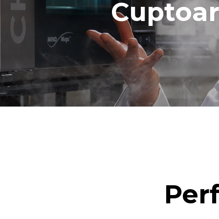
Cuptoar
săptămânale 
1 spălare l
1 spălare m
Per