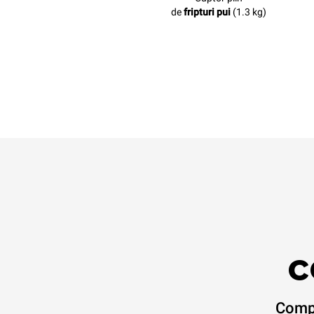
de
fripturi pui
(1.3 kg)
c
Compl