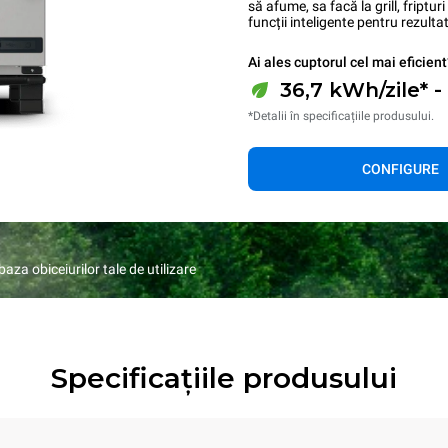
să afume, sa facă la grill, friptu
funcții inteligente pentru rezult
Ai ales cuptorul cel mai eficient
36,7 kWh/zile* -
*Detalii în specificațiile produsului.
CONFIGURE
za obiceiurilor tale de utilizare
Specificațiile produsului