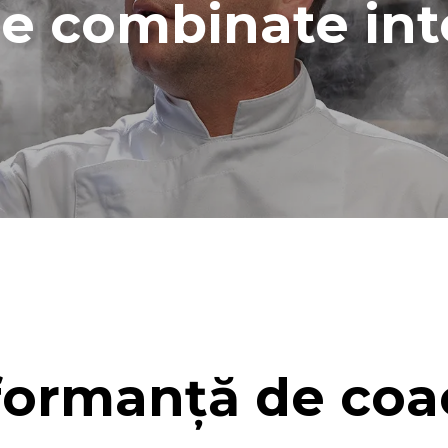
e combinate int
(42 de săptămâni/an):
ungă
edie
formanță de coa