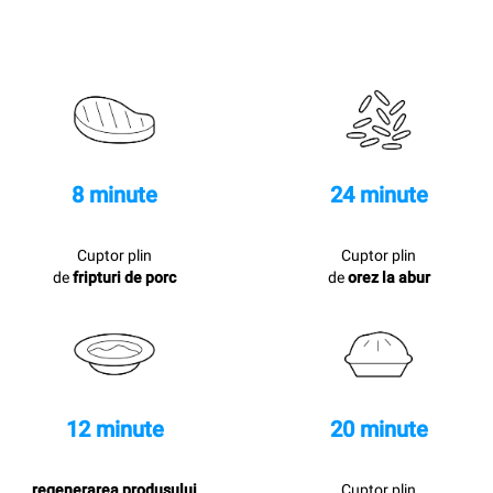
8 minute
24 minute
Cuptor plin
Cuptor plin
de
fripturi de porc
de
orez la abur
12 minute
20 minute
regenerarea produsului
Cuptor plin