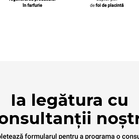
în farfurie
de
foi de placintă
Ia legătura cu
onsultanții noștr
etează formularul pentru a programa o consu