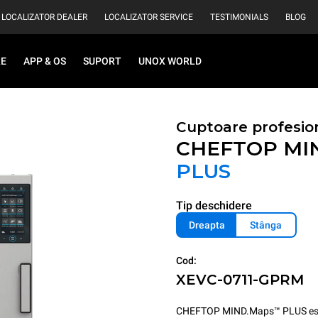
LOCALIZATOR DEALER
LOCALIZATOR SERVICE
TESTIMONIALS
BLOG
RE
APP & OS
SUPORT
UNOX WORLD
Cuptoare profesio
CHEFTOP MI
PLUS
Tip deschidere
Dreapta
Stânga
Cod:
XEVC-0711-GPRM
CHEFTOP MIND.Maps™ PLUS este c