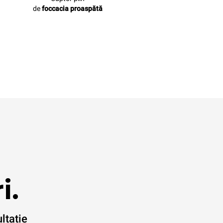
de
foccacia proaspătă
i.
ltație