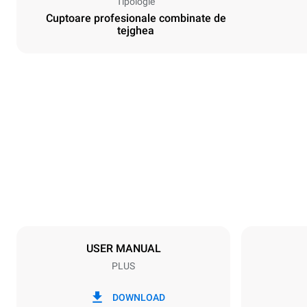
Tipologie
Cuptoare profesionale combinate de
tejghea
Dimensiuni
Width
750 mm
Weight
104 kg
Specificații ale tigăiei
Number of tra
7
USER MANUAL
PLUS
Alimentație electrică
Voltage
220-240V 1
DOWNLOAD