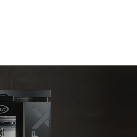
Estimare calculată în ipoteza utilizării zilnice a
cuptorului (300 de zile/an):
6 încărcături ușoare de pui prăjit (20%
încărcătură)
 directe
1 încărcătură completă de cartofi la cuptor
irecte
3 încărcături complete de produse la aburi
elei la care
2 ore în cuptorul gol la 180 °C
 pot fi
cumpăra
nerabile.