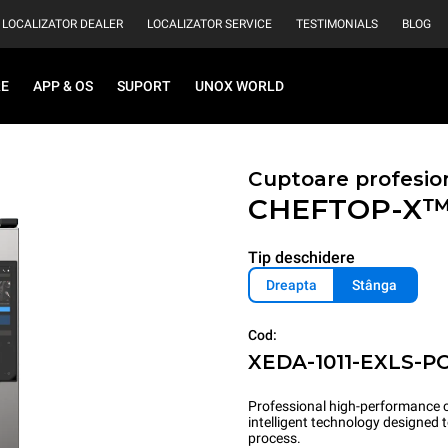
LOCALIZATOR DEALER
LOCALIZATOR SERVICE
TESTIMONIALS
BLOG
RE
APP & OS
SUPORT
UNOX WORLD
Cuptoare profesio
CHEFTOP-X
Tip deschidere
Dreapta
Stânga
Cod:
XEDA-1011-EXLS-P
Professional high-performance c
intelligent technology designed
process.