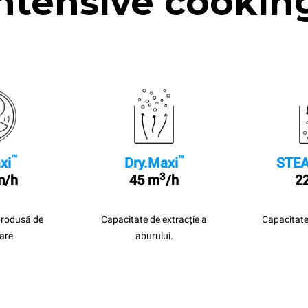
ntensive cookin
™
™
xi
Dry.Maxi
STEA
3
m/h
45 m
/h
22
produsă de
Capacitate de extracție a
Capacitate
are.
aburului.