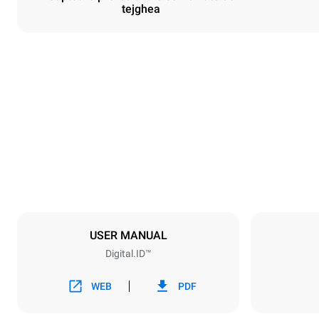
tejghea
Dimensiuni
Width
750 mm
Weight
132 kg
Specificații ale tigăiei
Number of tra
10
USER MANUAL
Digital.ID™
Alimentație electrică
Voltage
380-415V 3
WEB
PDF
Tip de priză