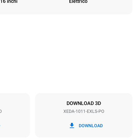
16 inchi
Elettrico
Height
1069 mm
Distance between trays
67 mm
DOWNLOAD 3D
O
XEDA-1011-EXLS-PO
Frequenza
50 / 60 Hz
D
DOWNLOAD