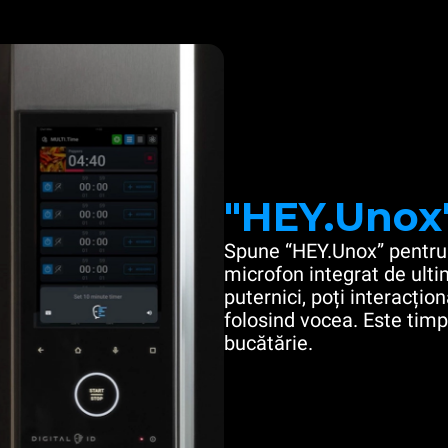
"HEY.Unox
Spune “HEY.Unox” pentru 
microfon integrat de ulti
puternici, poți interacțio
folosind vocea. Este timpu
bucătărie.