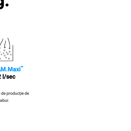
g.
™
M.Maxi
 l/sec
 de producție de
abur.