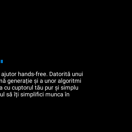
"
ajutor hands-free. Datorită unui
mă generație și a unor algoritmi
na cu cuptorul tău pur și simplu
l să îți simplifici munca în