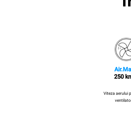
I
Air.Ma
250 k
Viteza aerului 
ventilato