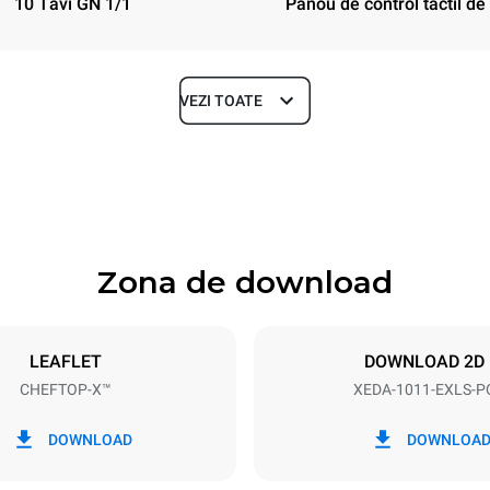
10 Tăvi GN 1/1
Panou de control tactil de 
VEZI TOATE
Depth
841 mm
Zona de download
ys
Tray size
GN 1/1
LEAFLET
DOWNLOAD 2D
CHEFTOP-X™
XEDA-1011-EXLS-P
Electric power
N~ / 220-240V 3~
19,6 kW
DOWNLOAD
DOWNLOA