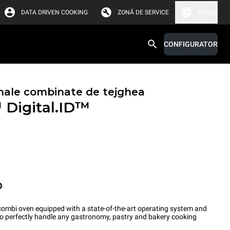
DATA DRIVEN COOKING
ZONĂ DE SERVICE
Europa
CONFIGURATOR
nale combinate de tejghea
™
Digital.ID™
O
ombi oven equipped with a state-of-the-art operating system and
 to perfectly handle any gastronomy, pastry and bakery cooking