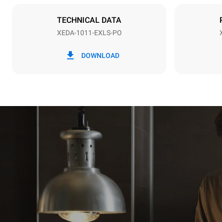
NU INCLUS
TECHNICAL DATA
XEDA-1011-EXLS-PO
*
Consumul în kwh și emisiile de co2
Consumul în 
DOWNLOAD
38,8 kWh/zi
Estimare calcu
săptămânale 
1 spălare l
1 spălare m