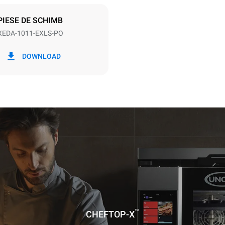
PIESE DE SCHIMB
XEDA-1011-EXLS-PO
kWh
Emisiune de CO2
DOWNLOAD
le
0 kg CO2/zile
Estimarea include doar emisiile
produse de cuptor. Emisiile ind
depind de mixul energetic al reț
este conectat; acestea din urmă
eliminate prin alegerea de a 
energie produsă din surse rege
lată în ipoteza următoarelor spălări
(42 de săptămâni/an):
ungă
edie
™
CHEFTOP-X