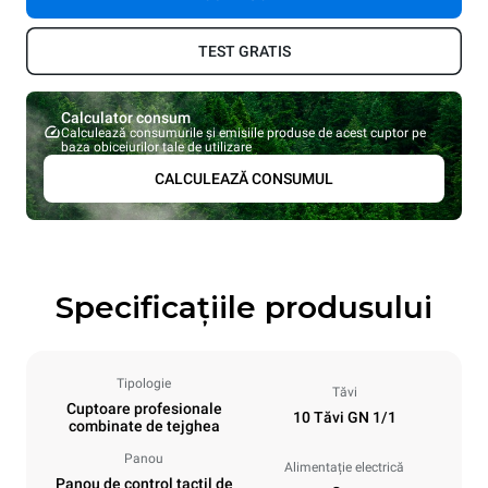
TEST GRATIS
Calculator consum
Calculează consumurile și emisiile produse de acest cuptor pe
baza obiceiurilor tale de utilizare
CALCULEAZĂ CONSUMUL
Specificațiile produsului
Tipologie
Tăvi
Cuptoare profesionale
10 Tăvi GN 1/1
combinate de tejghea
Panou
Alimentație electrică
Panou de control tactil de