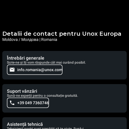
Detalii de contact pentru Unox Europa
Moldova / Молдова | Romania
Întrebări generale
Scrie-ne și îți vom răspunde cât mai curând posibil.
info.romania@unox.com
Suport vânzări
Sună-ne experții pentru o consultație gratuită.
+39 049 7360746
Asistență tehnică
Tehnicienii noștri sunt pregătiți să te ajute. Sună-i.