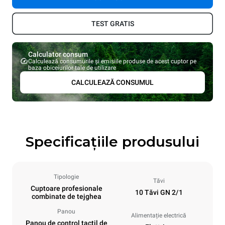
TEST GRATIS
Calculator consum
Calculează consumurile și emisiile produse de acest cuptor pe
baza obiceiurilor tale de utilizare
CALCULEAZĂ CONSUMUL
Specificațiile produsului
Tipologie
Tăvi
Cuptoare profesionale
10 Tăvi GN 2/1
combinate de tejghea
Panou
Alimentație electrică
Panou de control tactil de