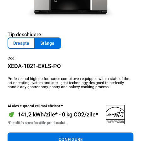
Tip deschidere
Dreapta
Stânga
Cod:
XEDA-1021-EXLS-PO
Professional high-performance combi oven equipped with a state-of-the-
art operating system and intelligent technology designed to perfectly
handle any gastronomy, pastry and bakery cooking process.
Ai ales cuptorul cel mai eficient?:
141,2 kWh/zile* - 0 kg CO2/zile*
*Detalii în specificațiile produsului.
CONFIGURE