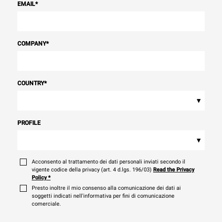
EMAIL
*
COMPANY
*
COUNTRY
*
▾
PROFILE
▾
Acconsento al trattamento dei dati personali inviati secondo il
vigente codice della privacy (art. 4 d.lgs. 196/03)
Read the Privacy
Policy
*
Presto inoltre il mio consenso alla comunicazione dei dati ai
soggetti indicati nell'informativa per fini di comunicazione
comerciale.