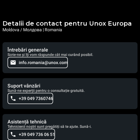
Detalii de contact pentru Unox Europa
Moldova / Молдова | Romania
Întrebări generale
Scrie-ne și îți vom răspunde cât mai curând posibil.
info.romania@unox.com
Suport vânzări
Sună-ne experții pentru o consultație gratuită.
+39 049 7360746
Asistență tehnică
Tehnicienii noștri sunt pregătiți să te ajute. Sună-i.
+39 049 736 06 51