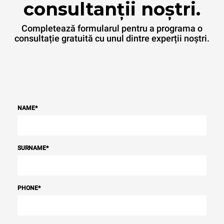
regenerabile.
Greenhouse
consultanții noștri.
Gas Protocol
Completează formularul pentru a programa o
consultație gratuită cu unul dintre experții noștri.
NAME
*
SURNAME
*
PHONE
*