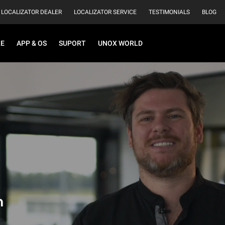
LOCALIZATOR DEALER
LOCALIZATOR SERVICE
TESTIMONIALS
BLOG
RE
APP & OS
SUPORT
UNOX WORLD
h