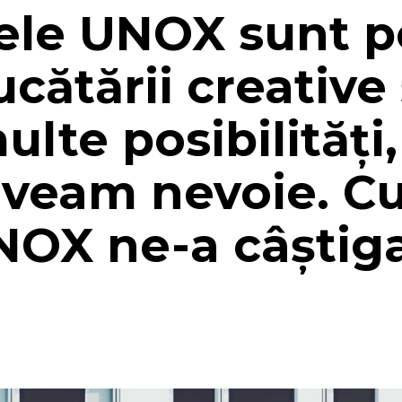
ele UNOX sunt po
cătării creative 
ulte posibilități
aveam nevoie. Cu
NOX ne-a câștiga