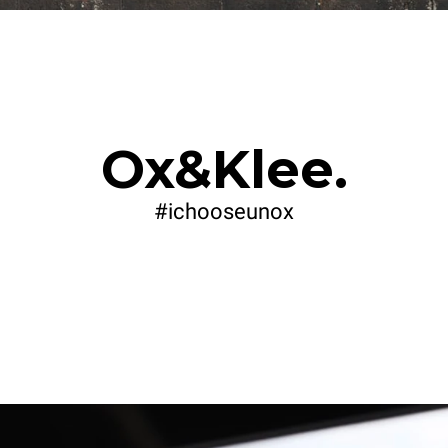
Ox&Klee.
#ichooseunox