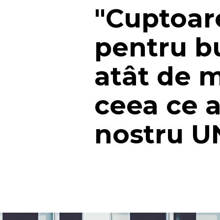
"Cuptoar
pentru bu
atât de m
ceea ce 
nostru U