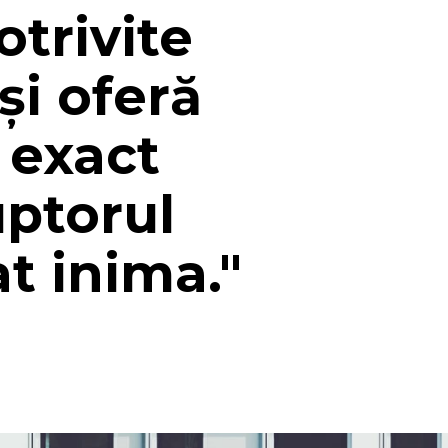
trivite
și oferă
, exact
ptorul
t inima."