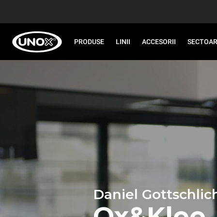
PRODUSE
LINII
ACCESORII
SECTOA
Daniel Gottschlic
Ox&Klee