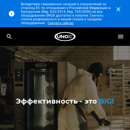
Вследствие таможенных санкций и ограничений со
стороны ЕС по отношению к Российской Федерации и
Белоруссии (Reg. 833/2014, Reg. 765/2006) не все
оборудование UNOX доступно к покупке. Скачать
список разрешенного в вашей стране к продаже
оборудования.
Скачать сейчас
Эффективность - это
BIG!