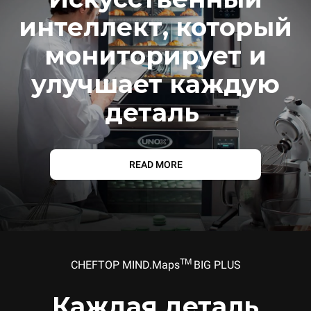
интеллект, который
мониторирует и
улучшает каждую
деталь
READ MORE
TM
CHEFTOP MIND.Maps
BIG PLUS
Каждая деталь