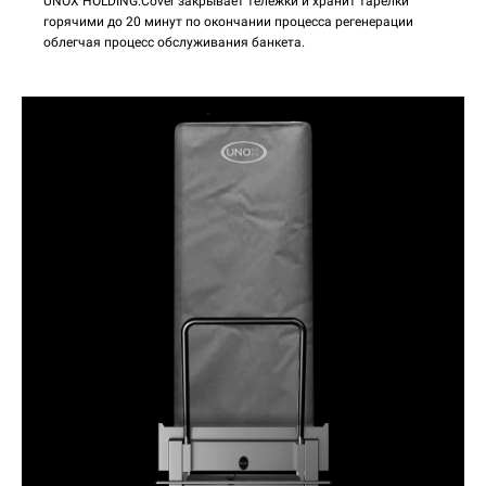
UNOX HOLDING.Cover закрывает тележки и хранит тарелки
горячими до 20 минут по окончании процесса регенерации
облегчая процесс обслуживания банкета.