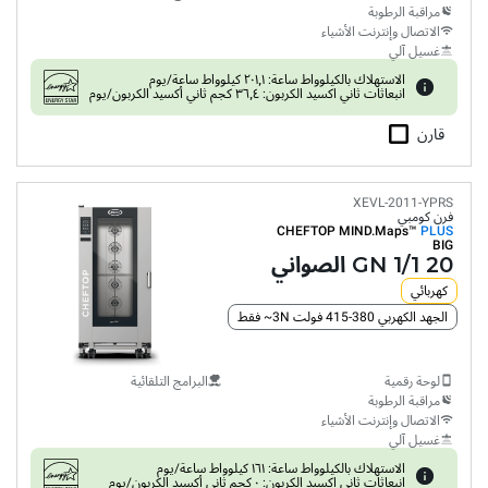
مراقبة الرطوبة
الاتصال وإنترنت الأشياء
غسيل آلي
الاستهلاك بالكيلوواط ساعة: ٢٠١٫١ كيلوواط ساعة/يوم
انبعاثات ثاني اكسيد الكربون: ٣٦٫٤ كجم ثاني أكسيد الكربون/يوم
قارن
XEVL-2011-YPRS
فرن كومبي
CHEFTOP MIND.Maps™
PLUS
BIG
20 GN 1/1 الصواني
كهربائي
الجهد الكهربي 380-415 فولت 3N~ فقط
لوحة رقمية
البرامج التلقائية
مراقبة الرطوبة
الاتصال وإنترنت الأشياء
غسيل آلي
الاستهلاك بالكيلوواط ساعة: ١٦١ كيلوواط ساعة/يوم
انبعاثات ثاني اكسيد الكربون: ٠ كجم ثاني أكسيد الكربون/يوم