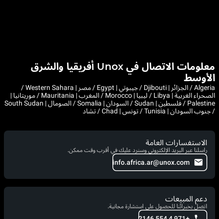
معلومات الاتصال في Unox أفريقيا والشرق
الأوسط
Algeria / الجزائر | Djibouti / جيبوتي | Egypt / مصر | Western Sahara /
الصحراء الغربية | Libya / ليبيا | Morocco / المغرب | Mauritania / موريتانيا |
Palestine / فلسطين | Sudan / السودان | Somalia / الصومال | South Sudan
/ جنوب السودان | Tunisia / تونس | Chad / تشاد
الاستفسارات العامة
راسلنا عبر البريد الإلكتروني وسنرد عليك في أقرب وقت ممكن.
info.africa.ar@unox.com
دعم المبيعات
اتصل بخبرائنا للحصول على استشارة مجانية.
+971 4 554 2146