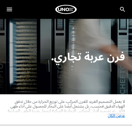
فرن عربة تجاري.
لا يعمل التصميم الفريد للفرن المركب على توزيع الحرارة من خلال تدفق
الهواء الدقيق فحسب، بل يشتمل أيضًا على البخار للحصول على أداء طهي
فائق. تم تصميم أفران أونوكس التجارية المركبة لتحمل وتيرة الطهي الصارمة
عرض الكل
للمطابخ الكبيرة ومراكز الطهي والفنادق والكافيتريات والمستشفيات. تم
تصميم هذه الأفران لدورات طهي مكثفة عالية الحجم، وتتعامل مع الأحمال
الكاملة بسهولة، سواء كانت طهي بالبخار أو التحميص أو الطهي على نار
هادئة أو الشواء أو القلي. توفر أفران أونوكس المركبة نتائج طهي متجانسة