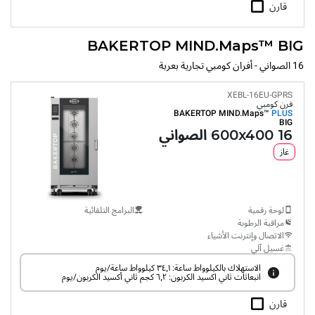
قارن
BAKERTOP MIND.Maps™ BIG
16 الصواني - أفران كومبي تجارية بعربة
XEBL-16EU-GPRS
فرن كومبي
BAKERTOP MIND.Maps™
PLUS
BIG
16 600x400 الصواني
غاز
لوحة رقمية
البرامج التلقائية
مراقبة الرطوبة
الاتصال وإنترنت الأشياء
غسيل آلي
الاستهلاك بالكيلوواط ساعة: ٣٤٫١ كيلوواط ساعة/يوم
انبعاثات ثاني اكسيد الكربون: ٦٫٢ كجم ثاني أكسيد الكربون/يوم
قارن