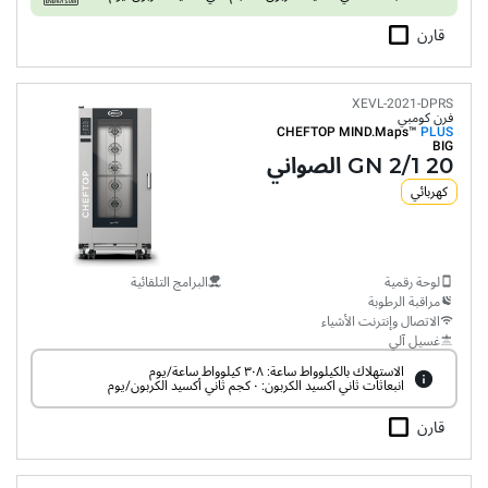
قارن
XEVL-2021-DPRS
فرن كومبي
CHEFTOP MIND.Maps™
PLUS
BIG
20 GN 2/1 الصواني
كهربائي
لوحة رقمية
البرامج التلقائية
مراقبة الرطوبة
الاتصال وإنترنت الأشياء
غسيل آلي
الاستهلاك بالكيلوواط ساعة: ٣٠٨ كيلوواط ساعة/يوم
انبعاثات ثاني اكسيد الكربون: ٠ كجم ثاني أكسيد الكربون/يوم
قارن