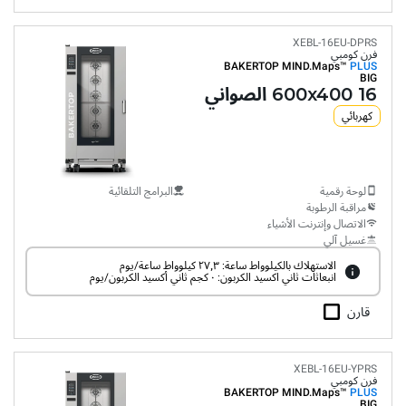
XEBL-16EU-DPRS
فرن كومبي
BAKERTOP MIND.Maps™
PLUS
BIG
16 600x400 الصواني
كهربائي
لوحة رقمية
البرامج التلقائية
مراقبة الرطوبة
الاتصال وإنترنت الأشياء
غسيل آلي
الاستهلاك بالكيلوواط ساعة: ٢٧٫٣ كيلوواط ساعة/يوم
انبعاثات ثاني اكسيد الكربون: ٠ كجم ثاني أكسيد الكربون/يوم
قارن
XEBL-16EU-YPRS
فرن كومبي
BAKERTOP MIND.Maps™
PLUS
BIG