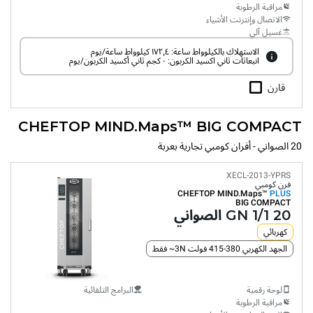
مراقبة الرطوبة
الاتصال وإنترنت الأشياء
غسيل آلي
الاستهلاك بالكيلوواط ساعة: ١٧٢٫٤ كيلوواط ساعة/يوم
انبعاثات ثاني اكسيد الكربون: ٠ كجم ثاني أكسيد الكربون/يوم
قارن
CHEFTOP MIND.Maps™ BIG COMPACT
20 الصواني - أفران كومبي تجارية بعربة
XECL-2013-YPRS
فرن كومبي
CHEFTOP MIND.Maps™
PLUS
BIG COMPACT
20 GN 1/1 الصواني
كهربائي
الجهد الكهربي 380-415 فولت 3N~ فقط
لوحة رقمية
البرامج التلقائية
مراقبة الرطوبة