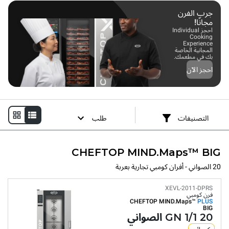
يمكن تكرارها باستمرار في أي ظروف.
جرب الفرن
مجانًا!
احجز Individual
Cooking
Experience
المجانية الخاصة
بك في مطعمك.
احجز الآن
التصنيفات
طلب
CHEFTOP MIND.Maps™ BIG
20 الصواني - أفران كومبي تجارية بعربة
XEVL-2011-DPRS
فرن كومبي
CHEFTOP MIND.Maps™
PLUS
BIG
20 GN 1/1 الصواني