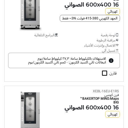
16 600x400 الصواني
كهربائي
الجهد الكهربي 380-415 فولت 3N~ فقط
لوحة رقمية
البرامج التلقائية
مراقبة الرطوبة
الاتصال وإنترنت الأشياء
غسيل آلي
الاستهلاك بالكيلوواط ساعة: ٢٧٫٣ كيلوواط ساعة/يوم
انبعاثات ثاني اكسيد الكربون: ٠ كجم ثاني أكسيد الكربون/يوم
قارن
XEBL-16EU-E1RS
فرن كومبي
BAKERTOP MIND.Maps™
BIG
16 600x400 الصواني
كهربائي