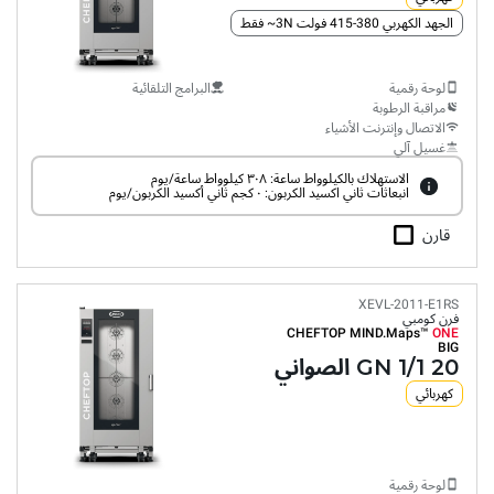
الجهد الكهربي 380-415 فولت 3N~ فقط
لوحة رقمية
البرامج التلقائية
مراقبة الرطوبة
الاتصال وإنترنت الأشياء
غسيل آلي
الاستهلاك بالكيلوواط ساعة: ٣٠٨ كيلوواط ساعة/يوم
انبعاثات ثاني اكسيد الكربون: ٠ كجم ثاني أكسيد الكربون/يوم
قارن
XEVL-2011-E1RS
فرن كومبي
CHEFTOP MIND.Maps™
ONE
BIG
20 GN 1/1 الصواني
كهربائي
لوحة رقمية