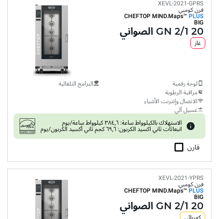
XEVL-2021-GPRS
فرن كومبي
CHEFTOP MIND.Maps™
PLUS
BIG
20 GN 2/1 الصواني
غاز
لوحة رقمية
البرامج التلقائية
مراقبة الرطوبة
الاتصال وإنترنت الأشياء
غسيل آلي
الاستهلاك بالكيلوواط ساعة: ٣٨٤٫٦ كيلوواط ساعة/يوم
انبعاثات ثاني اكسيد الكربون: ٦٩٫٦ كجم ثاني أكسيد الكربون/يوم
قارن
XEVL-2021-YPRS
فرن كومبي
CHEFTOP MIND.Maps™
PLUS
BIG
20 GN 2/1 الصواني
كهربائي