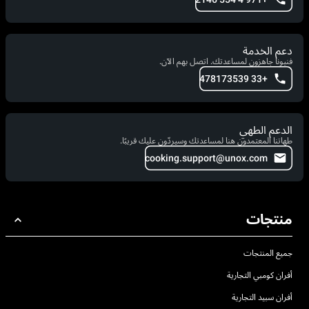
دعم الخدمة
فنيونا جاهزون لمساعدتك. اتصل بهم الآن.
+33 478173539
الدعم الطهي
طهاتنا المعتمدون هنا لمساعدتك وسيردّون عليك قريبًا.
cooking.support@unox.com
منتجات
جميع المنتجات
أفران كومبي التجارية
أفران سبيد التجارية