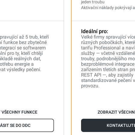
jeden troubu
Aktivační náklady pokrývají až
Ideální pro:
ravující až 5 trub, kteří
Velké firmy spravující víc
ní funkce bez zbytečné
různých pobočkách, které 
integrací se softwarem
tarifu Professional a naví
lní pro ty, kteří chtějí
služby — včetně vzdálen
kladě reálných dat,
trouby, podrobnějšího mo
otřebu energie a
bezproblémové integrace
at výsledky pečení.
zařízením třetích stran p
REST API —, aby zajistily
standardizované pečení 
provozu.
T VŠECHNY FUNKCE
ZOBRAZIT VŠECHN
ÁSIT SE DO DDC
KONTAKTUJTE