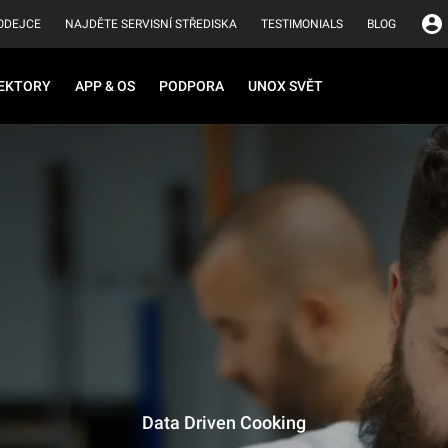
ODEJCE
NAJDĚTE SERVISNÍ STŘEDISKA
TESTIMONIALS
BLOG
EKTORY
APP & OS
PODPORA
UNOX SVĚT
Data Driven Cooking