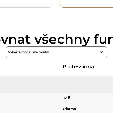
vnat všechny fu
Vyberte model své trouby
Professional
až 5
zdarma