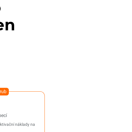
o
en
trub
pecí
ktivační náklady na