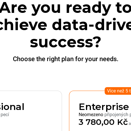
Are you ready t
chieve data-driv
success?
Choose the right plan for your needs.
Více než 5 
ional
Enterprise
 pecí
Neomezeno
připojených 
3 780,00 Kč
a