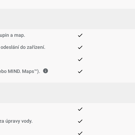
kupin a map.
odeslání do zařízení.
nebo MIND. Maps™).
za úpravy vody.