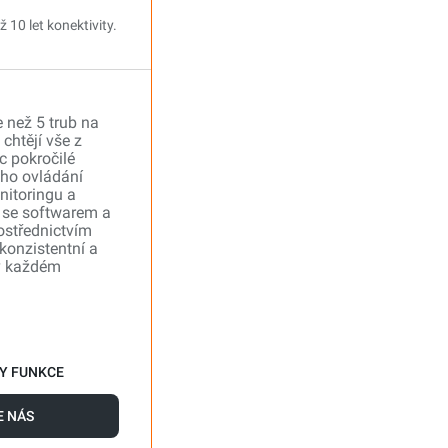
 10 let konektivity.
e než 5 trub na
chtějí vše z
c pokročilé
ého ovládání
nitoringu a
 se softwarem a
rostřednictvím
 konzistentní a
v každém
Y FUNKCE
 NÁS