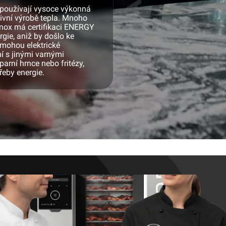
x používají vysoce výkonná
ktivní výrobě tepla. Mnoho
Unox má certifikaci ENERGY
gie, aniž by došlo ke
 mohou elektrické
í s jinými varnými
parní hrnce nebo fritézy,
řeby energie.