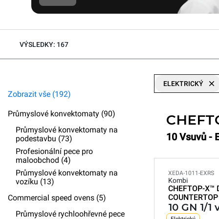
VÝSLEDKY: 167
ELEKTRICKÝ
Zobrazit vše (192)
Průmyslové konvektomaty (90)
CHEFT
Průmyslové konvektomaty na
10 Vsuvů - 
podestavbu (73)
Profesionální pece pro
maloobchod (4)
Průmyslové konvektomaty na
XEDA-1011-EXRS
Kombi
vozíku (13)
CHEFTOP-X™
COUNTERTOP
Commercial speed ovens (5)
10 GN 1/1
Průmyslové rychloohřevné pece