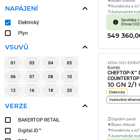
Řízení vlhkosti
Konektivita a IoT
NAPÁJENÍ
Automatické myt
Spotřeba v
Elektrický
Emise CO2
Plyn
549 360,0
VSUVŮ
01
03
04
05
XEDA-1021-EXRS-
Kombi
CHEFTOP-X™
06
07
08
10
COUNTERTOP
10 GN 2/1
12
16
18
20
Elektrický
VERZE
BAKERTOP RETAIL
Digitální panel
Řízení vlhkosti
Digital.ID™
Konektivita a IoT
Automatické myt