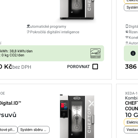
Elektri
Systém
utomatické programy
Digit
Pokročilá digitální inteligence
Řízen
Konek
í
Autom
 kWh: 38,8 kWh/den
: 0 kg CO2/den
0 Kč
386
bez DPH
POROVNAT
POE
XEDA-1
Kombi
Digital.ID™
CHEF
COUN
 vsuvů
10 
Elektri
Vestavěné ethernetové připojení
Systém sběru tuku
Vestav