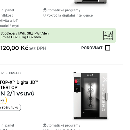
ální panel
utomatické programy
í vlhkosti
Pokročilá digitální inteligence
tivita a IoT
atické mytí
Spotřeba v kWh: 38,8 kWh/den
Emise CO2: 0 kg CO2/den
 120,00 Kč
bez DPH
POROVNAT
021-EXRS-PO
TOP-X™
Digital.ID™
TERTOP
GN 2/1 vsuvů
cký
 sběru tuku
ální panel
utomatické programy