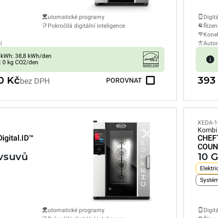
utomatické programy
Digit
Pokročilá digitální inteligence
Řízen
Konek
í
Autom
 kWh: 38,8 kWh/den
: 0 kg CO2/den
0 Kč
393
bez DPH
POROVNAT
XEDA-1
Kombi
Digital.ID™
CHEF
COUN
 vsuvů
10 
Elektri
Systém
utomatické programy
Digit