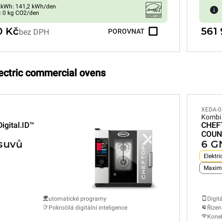
 kWh: 141,2 kWh/den
: 0 kg CO2/den
0 Kč
561
bez DPH
POROVNAT
lectric commercial ovens
XEDA-0
Kombi
Digital.ID™
CHEF
COUN
vsuvů
6 G
Elektri
Maximá
utomatické programy
Digit
Pokročilá digitální inteligence
Řízen
Konek