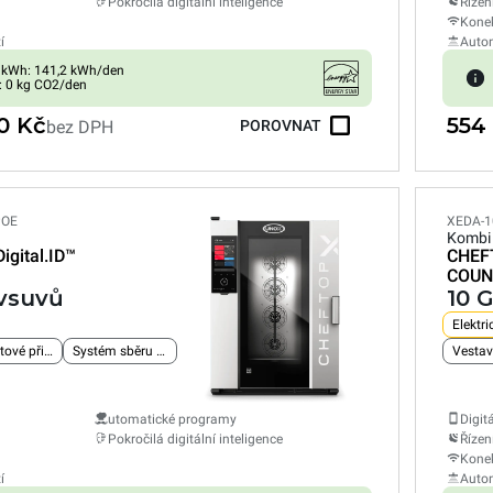
Pokročilá digitální inteligence
Řízen
Konek
í
Autom
 kWh: 141,2 kWh/den
: 0 kg CO2/den
0 Kč
554
bez DPH
POROVNAT
POE
XEDA-1
Kombi
Digital.ID™
CHEF
COUN
 vsuvů
10 
Elektri
Vestavěné ethernetové připojení
Systém sběru tuku
Vestav
utomatické programy
Digit
Pokročilá digitální inteligence
Řízen
Konek
í
Autom