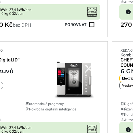
í
Autom
 kWh: 27,4 kWh/den
: 0 kg CO2/den
0 Kč
270
bez DPH
POROVNAT
PO
XEDA-0
Kombi
Digital.ID™
CHEF
COUN
vsuvů
6 G
Elektri
u
utomatické programy
Digit
Pokročilá digitální inteligence
Řízen
Konek
í
Autom
 kWh: 27,4 kWh/den
: 0 kg CO2/den