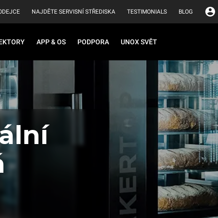
ODEJCE
NAJDĚTE SERVISNÍ STŘEDISKA
TESTIMONIALS
BLOG
EKTORY
APP & OS
PODPORA
UNOX SVĚT
ální
á