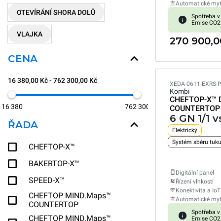
Automatické myt
OTEVÍRÁNÍ SHORA DOLŮ
Spotřeba v
Emise CO2
VLAJKA
270 900,0
CENA
16 380,00 Kč - 762 300,00 Kč
XEDA-0611-EXRS-
Kombi
CHEFTOP-X™
16 380
762 300
COUNTERTOP
6 GN 1/1 
ŘADA
Elektrický
Systém sběru tuk
CHEFTOP-X™
BAKERTOP-X™
Digitální panel
SPEED-X™
Řízení vlhkosti
Konektivita a IoT
CHEFTOP MIND.Maps™
Automatické myt
COUNTERTOP
Spotřeba v
CHEFTOP MIND.Maps™
Emise CO2