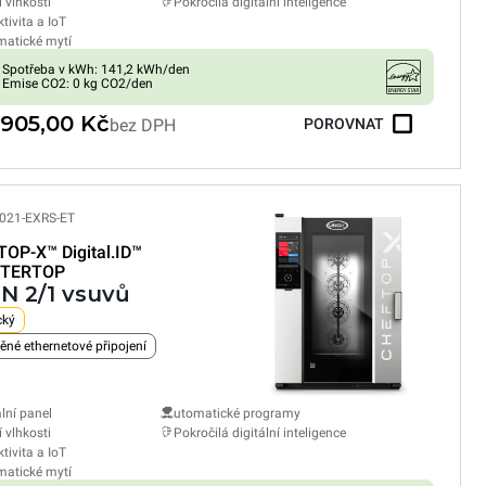
í vlhkosti
Pokročilá digitální inteligence
tivita a IoT
atické mytí
Spotřeba v kWh: 141,2 kWh/den
Emise CO2: 0 kg CO2/den
 905,00 Kč
bez DPH
POROVNAT
021-EXRS-ET
TOP-X™
Digital.ID™
TERTOP
GN 2/1 vsuvů
cký
ěné ethernetové připojení
ální panel
utomatické programy
í vlhkosti
Pokročilá digitální inteligence
tivita a IoT
atické mytí