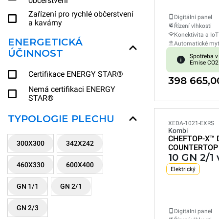
občerstvení
Zařízení pro rychlé občerstvení
Digitální panel
a kavárny
Řízení vlhkosti
Konektivita a IoT
ENERGETICKÁ
Automatické myt
ÚČINNOST
Spotřeba v
Emise CO2
Certifikace ENERGY STAR®
398 665,0
Nemá certifikaci ENERGY
STAR®
TYPOLOGIE PLECHU
XEDA-1021-EXRS
Kombi
CHEFTOP-X™
300X300
342X242
COUNTERTOP
10 GN 2/1
460X330
600X400
Elektrický
GN 1/1
GN 2/1
GN 2/3
Digitální panel