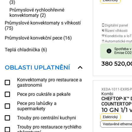
Elektrický
(3)
Průmyslové rychloohřevné
konvektomaty (2)
Průmyslové konvektomaty s vlhkostí
Digitální panel
(75)
Řízení vlhkosti
Konektivita a IoT
Průmyslové konvekční pece (16)
Automatické myt
Teplá chladnička (6)
Spotřeba v
Emise CO2
380 520,0
OBLASTI UPLATNĚNÍ
Konvektomaty pro restaurace a
gastronomii
XEDA-1011-EXRS-
Pece pro cukráře a pekaře
Kombi
CHEFTOP-X™
Pece pro lahůdky a
COUNTERTOP
supermarkety
10 GN 1/1
Trouby pro centrální kuchyni
Elektrický
Trouby pro restaurace rychlého