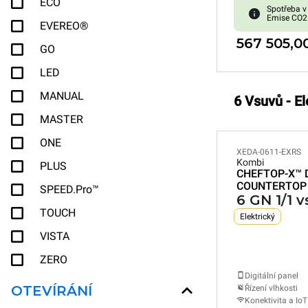
ECO
Spotřeba v
Emise CO2
EVEREO®
567 505,0
GO
LED
MANUAL
6 Vsuvů - E
MASTER
ONE
XEDA-0611-EXRS
Kombi
PLUS
CHEFTOP-X™
COUNTERTOP
SPEED.Pro™
6 GN 1/1 
TOUCH
Elektrický
VISTA
ZERO
Digitální panel
OTEVÍRÁNÍ
Řízení vlhkosti
Konektivita a IoT