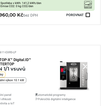
Spotřeba v kWh: 141,2 kWh/den
Emise CO2: 0 kg CO2/den
 960,00 Kč
bez DPH
POROVNAT
611-EXRS-LP
TOP-X™
Digital.ID™
TERTOP
N 1/1 vsuvů
cký
lní výkon 10.1 kW
ální panel
utomatické programy
í vlhkosti
Pokročilá digitální inteligence
tivita a IoT