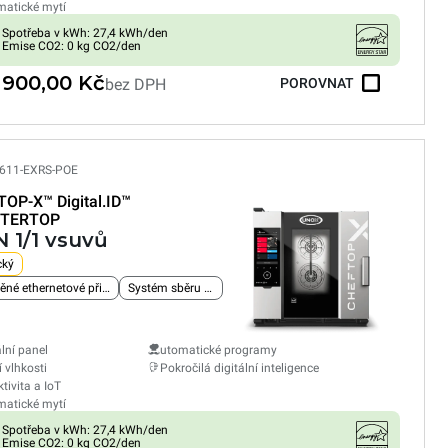
atické mytí
Spotřeba v kWh: 27,4 kWh/den
Emise CO2: 0 kg CO2/den
 900,00 Kč
bez DPH
POROVNAT
611-EXRS-POE
TOP-X™
Digital.ID™
TERTOP
N 1/1 vsuvů
cký
Vestavěné ethernetové připojení
Systém sběru tuku
ální panel
utomatické programy
í vlhkosti
Pokročilá digitální inteligence
tivita a IoT
atické mytí
Spotřeba v kWh: 27,4 kWh/den
Emise CO2: 0 kg CO2/den