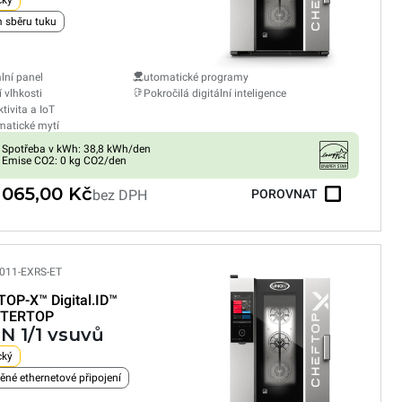
cký
 sběru tuku
ální panel
utomatické programy
í vlhkosti
Pokročilá digitální inteligence
tivita a IoT
atické mytí
Spotřeba v kWh: 38,8 kWh/den
Emise CO2: 0 kg CO2/den
 065,00 Kč
bez DPH
POROVNAT
011-EXRS-ET
TOP-X™
Digital.ID™
TERTOP
GN 1/1 vsuvů
cký
ěné ethernetové připojení