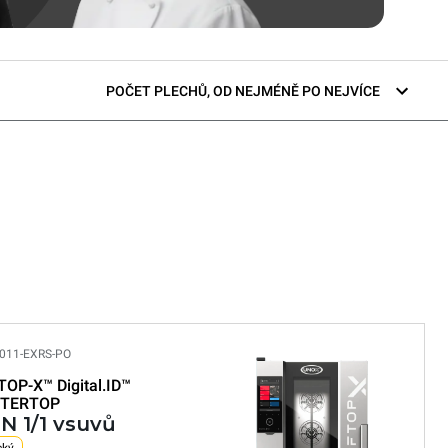
POČET PLECHŮ, OD NEJMÉNĚ PO NEJVÍCE
011-EXRS-PO
TOP-X™
Digital.ID™
TERTOP
GN 1/1 vsuvů