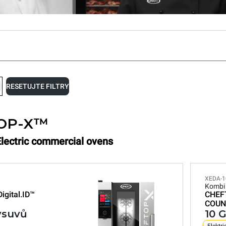
RESETUJTE FILTRY
OP-X™
Electric commercial ovens
XEDA-1
Kombi
Digital.ID™
CHEF
COUN
 vsuvů
10 