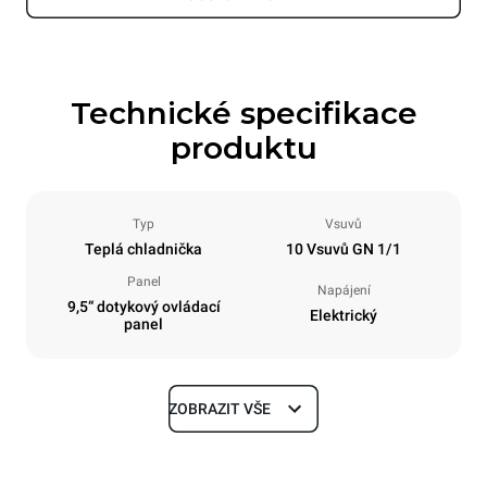
Technické specifikace
produktu
Typ
Vsuvů
Teplá chladnička
10 Vsuvů GN 1/1
Panel
Napájení
9,5“ dotykový ovládací
Elektrický
panel
ZOBRAZIT VŠE
Rozměry
Šířka
Hloubka
535 mm
883 mm