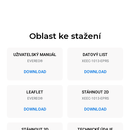
Výška
Hmotnost
915 mm
70 kg
Oblast ke stažení
Specifikace plechů
Počet plechů
Velikost plechu
10
GN 1/1
UŽIVATELSKÝ MANUÁL
DATOVÝ LIST
EVEREO®
XEEC-1013-EPRS
Vzdálenost mezi zásobníky
67 mm
DOWNLOAD
DOWNLOAD
Napájení
LEAFLET
STÁHNOUT 2D
EVEREO®
XEEC-1013-EPRS
Napětí
Příkon
220-240V 1N~
2,9 kW
DOWNLOAD
DOWNLOAD
Frekvence
Typ zástrčky
50 / 60 Hz
Schuko | ✓
STÁHNOUT 3D
TECHNICKÉ ÚDAJE