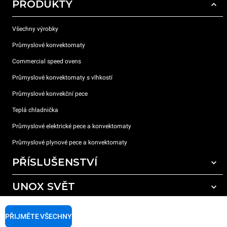
PRODUKTY
Všechny výrobky
Průmyslové konvektomaty
Commercial speed ovens
Průmyslové konvektomaty s vlhkostí
Průmyslové konvekční pece
Teplá chladnička
Průmyslové elektrické pece a konvektomaty
Průmyslové plynové pece a konvektomaty
PŘÍSLUŠENSTVÍ
UNOX SVĚT
Všechna příslušenství
Mycí prostředky pro automatické mytí
PODPORA
Naše pobočky po celém světě
PŘIJMĚTE VŠECHNY
Čisticí prostředky pro ruční mytí