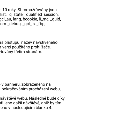
uje 10 roky. Shromažďovány jsou
ist, _q_state, _qualified_session,
l_au, lang, bcookie, li_mc, _guid,
orm_debug, _gcl_ls, _fbp,
as přístupu, název navštíveného
 verzi použitého prohlížeče.
továny třetím stranám.
ho v banneru, zobrazeného na
ru pokračováním procházení webu,
 návštěvě webu. Následně bude díky
i jeho další návštěvě, aniž by tím
eno v následujícím článku 4.