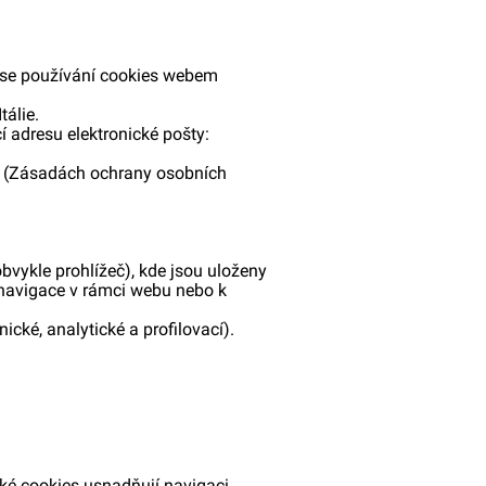
í se používání cookies webem
tálie.
 adresu elektronické pošty:
cy (Zásadách ochrany osobních
obvykle prohlížeč), kde jsou uloženy
í navigace v rámci webu nebo k
nické, analytické a profilovací).
cké cookies usnadňují navigaci