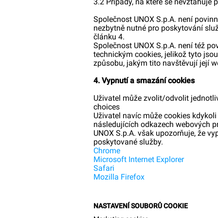
3.2 Případy, na které se nevztahuje 
Společnost UNOX S.p.A. není povinna
nezbytně nutné pro poskytování služ
článku 4.
Společnost UNOX S.p.A. není též pov
technickým cookies, jelikož tyto js
způsobu, jakým tito navštěvují její w
4. Vypnutí a smazání cookies
Uživatel může zvolit/odvolit jednotl
choices
Uživatel navíc může cookies kdykol
následujících odkazech webových pro
UNOX S.p.A. však upozorňuje, že vy
poskytované služby.
Chrome
Microsoft Internet Explorer
Safari
Mozilla Firefox
NASTAVENÍ SOUBORŮ COOKIE