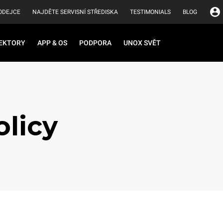
ODEJCE
NAJDĚTE SERVISNÍ STŘEDISKA
TESTIMONIALS
BLOG
EKTORY
APP & OS
PODPORA
UNOX SVĚT
olicy