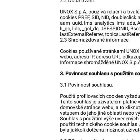
2.2 Doba trvání.
UNOX S.p.A. používá relační a trval
cookies PREF, SID, NID, doubleclick.n
aam_uuid, lms_analytics, lms_ads, A
li_gc, lidc, _gcl_dc, JSESSIONID, Bs
lastExternalReferrer, topicsLastRef
2.3 Shromažďované informace.
Cookies používané stránkami UNOX S
webu, adresu IP, adresu URL odkazuj
Informace shromážděné UNOX S.p.A. 
3. Povinnost souhlasu s použitím c
3.1 Povinnost souhlasu.
Použití profilovacích cookies vyžadu
Tento souhlas je uživatelem platně 
domovské stránce webu, a to kliknu
vstupem do jeho jiné oblasti nebo v
Souhlas s použitím výše uvedených 
použití technického cookie souhlas 
byla jakkoli dotčena možnost uživat