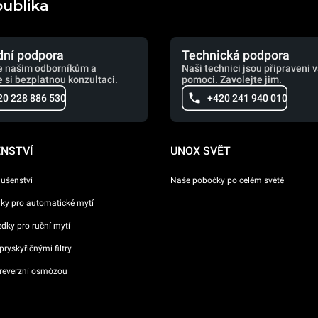
publika
ní podpora
Technická podpora
e našim odborníkům a
Naši technici jsou připraveni 
 si bezplatnou konzultaci.
pomoci. Zavolejte jim.
20 228 886 530
+420 241 940 010
ENSTVÍ
UNOX SVĚT
lušenství
Naše pobočky po celém světě
dky pro automatické mytí
ředky pro ruční mytí
ryskyřičnými filtry
reverzní osmózou