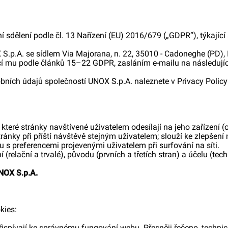
 sdělení podle čl. 13 Nařízení (EU) 2016/679 („GDPR“), týkajíc
.p.A. se sídlem Via Majorana, n. 22, 35010 - Cadoneghe (PD), I
ící mu podle článků 15–22 GDPR, zasláním e-mailu na následující
obních údajů společností UNOX S.p.A. naleznete v Privacy Poli
 které stránky navštívené uživatelem odesílají na jeho zařízení (
ránky při příští návštěvě stejným uživatelem; slouží ke zlepšen
u s preferencemi projevenými uživatelem při surfování na síti.
í (relační a trvalé), původu (prvních a třetích stran) a účelu (tech
NOX S.p.A.
kies:
přispívají ke správnému fungování webu. Přesněji řečeno, techni