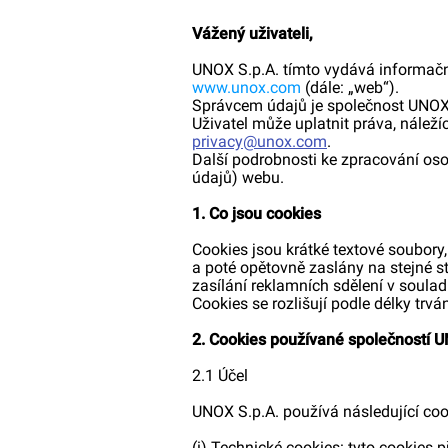
Vážený uživateli,
UNOX S.p.A. tímto vydává informační
www.unox.com
(dále: „web“).
Správcem údajů je společnost UNOX S
Uživatel může uplatnit práva, nálež
privacy@unox.com
.
Další podrobnosti ke zpracování os
údajů) webu.
1. Co jsou cookies
Cookies jsou krátké textové soubory,
a poté opětovně zaslány na stejné st
zasílání reklamních sdělení v soulad
Cookies se rozlišují podle délky trván
2. Cookies používané společností U
2.1 Účel
UNOX S.p.A. používá následující coo
(i) Technické cookies: tyto cookies 