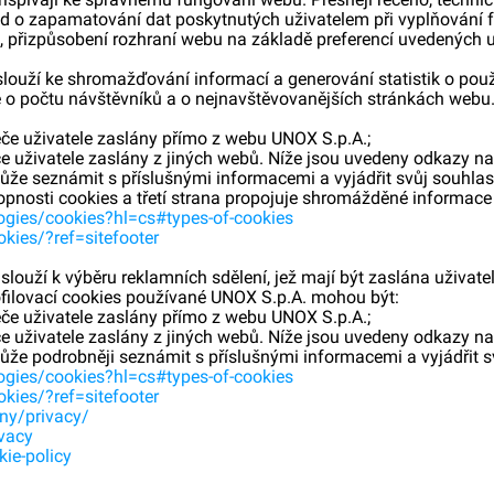
lad o zapamatování dat poskytnutých uživatelem při vyplňování
u, přizpůsobení rozhraní webu na základě preferencí uvedených 
s slouží ke shromažďování informací a generování statistik o pou
 o počtu návštěvníků a o nejnavštěvovanějších stránkách webu.
žeče uživatele zaslány přímo z webu UNOX S.p.A.;
žeče uživatele zaslány z jiných webů. Níže jsou uvedeny odkazy na
 může seznámit s příslušnými informacemi a vyjádřit svůj souhla
opnosti cookies a třetí strana propojuje shromážděné informace s
logies/cookies?hl=cs#types-of-cookies
kies/?ref=sitefooter
s slouží k výběru reklamních sdělení, jež mají být zaslána uživate
rofilovací cookies používané UNOX S.p.A. mohou být:
žeče uživatele zaslány přímo z webu UNOX S.p.A.;
žeče uživatele zaslány z jiných webů. Níže jsou uvedeny odkazy na
může podrobněji seznámit s příslušnými informacemi a vyjádřit s
logies/cookies?hl=cs#types-of-cookies
kies/?ref=sitefooter
ny/privacy/
ivacy
ie-policy