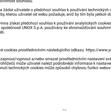
povinnost souhlasu.
 žádat uživatele o předchozí souhlas k používání technických co
by, kterou uživatel od webu požaduje, aniž by tím byla jakkoli 
inna získat předchozí souhlas k používání analytických cookies
ou společností UNOX S.p.A. používány ke shromažďování souhrnn
eb.
ivé cookies prostřednictvím následujícího odkazu:
https://www.y
i zapnout/vypnout a/nebo smazat prostřednictvím nastavení sv
hlížečů může uživatel nalézt podrobnější informace k nastaven
pnutí technických cookies může způsobit chybnou funkci webov