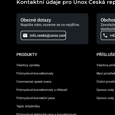
Kontaktní údaje pro Unox Česká re
Obecné dotazy
Obchod
Napište nám, ozveme se co nejdříve.
Zavolejt
domluvte
info.cesko@unox.com
+4
PRODUKTY
PŘÍSLUŠ
Všechny výrobky
Všechna přís
Průmyslové konvektomaty
Mycí prostře
Commercial speed ovens
Čisticí prost
Průmyslové konvektomaty s vlhkostí
Úprava vody p
Průmyslové konvekční pece
Úprava vody 
Teplá chladnička
Průmyslové elektrické pece a konvektomaty