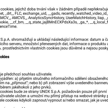
é cookies, jejichž doba trvání však v žádném případě nepřekrač
et, _drt_, FLC, exchange_uid, __gads, recently_watched_video_id_l
MCV_, AMCVS_, AnalyticsSyncHistory, UserMatchHistory, liap, _gc
cookie, __cf_bm, __q_state_jajBMnECXPdsXa3s, _ga_*, __q_local_f
erenceTime.
.p.A. shromažďují a ukládají následující informace: datum a č
ícího serveru, množství přenesených dat, informace o produktu a
prostřednictvím vlastních cookies jsou důvěrné a nejsou posky
ookies
je předchozí souhlas uživatele.
vyjádřen: a) přijetím stručného informačního sdělení obsažené
tím na „přijmout“; nebo b) při zobrazení výše uvedeného banne
ýběrem jakéhokoli z jeho prvků.
cookies bude ze strany UNOX S.p.A. požadován pouze při první
uživatele uložen a umožní mu přímý přístup na webové stránky př
ele cookies kdykoli zapnout/vypnout a/nebo smazat, jak je uved