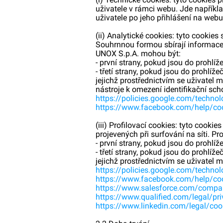
uživatele v rámci webu. Jde napřík
uživatele po jeho přihlášení na web
(ii) Analytické cookies: tyto cookie
Souhrnnou formou sbírají informace
UNOX S.p.A. mohou být:
- první strany, pokud jsou do prohlí
- třetí strany, pokud jsou do prohlí
jejichž prostřednictvím se uživatel
nástroje k omezení identifikační sch
https://policies.google.com/techno
https://www.facebook.com/help/coo
(iii) Profilovací cookies: tyto cookie
projevených při surfování na síti. P
- první strany, pokud jsou do prohlí
- třetí strany, pokud jsou do prohlí
jejichž prostřednictvím se uživatel 
https://policies.google.com/techno
https://www.facebook.com/help/coo
https://www.salesforce.com/compa
https://www.qualified.com/legal/pr
https://www.linkedin.com/legal/cook