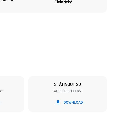
Elektrický
Výška
952 mm
Vzdálenost mezi zásobníky
75 mm
STÁHNOUT 2D
o™
XEFR-10EU-ELRV
Frekvence
50 / 60 Hz
D
DOWNLOAD