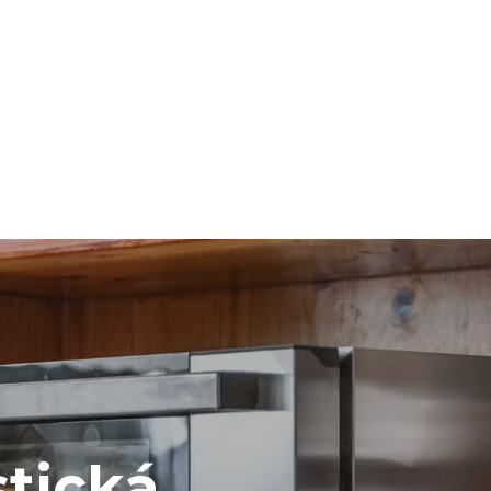
mise
 Nepřímé
ixu sítě, ke
snížit tím, že
i vyrobenou
stická