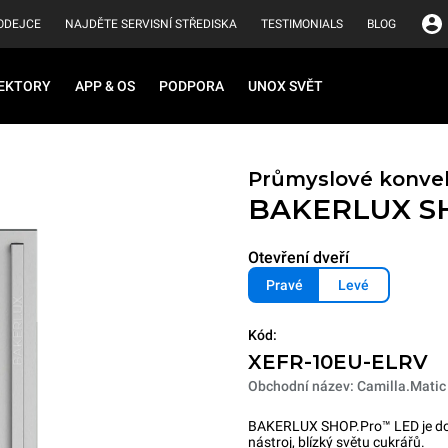
ODEJCE
NAJDĚTE SERVISNÍ STŘEDISKA
TESTIMONIALS
BLOG
EKTORY
APP & OS
PODPORA
UNOX SVĚT
Průmyslové konvek
BAKERLUX S
Otevření dveří
Pravé
Levé
Kód:
XEFR-10EU-ELRV
Obchodní název: Camilla.Matic
BAKERLUX SHOP.Pro™ LED je dokon
nástroj, blízký světu cukrářů.