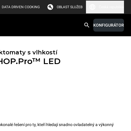
DATA DRIVEN COOKING
OBLAST SLUŽEB
Česká republika
KONFIGURÁTOR
tomaty s vlhkostí
HOP.Pro™
LED
alé řešení pro ty, kteří hledají snadno ovladatelný a výkonný