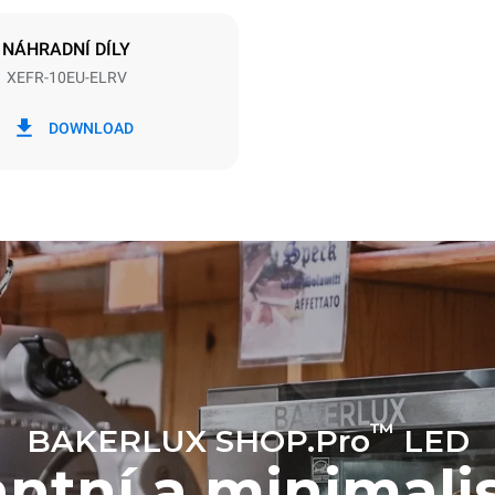
GREPEN
NÁHRADNÍ DÍLY
XEFR-10EU-ELRV
Wh
Emise CO2
DOWNLOAD
en
0 kg CO2/den
Odhad zahrnuje pouze přímé e
produkované konvektomatem.
emise závisí na energetickém m
které je přístroj připojen; ty lze 
se rozhodnete zakoupit energi
z obnovitelných zdrojů.
™
BAKERLUX SHOP.Pro
LED
ntní a minimali