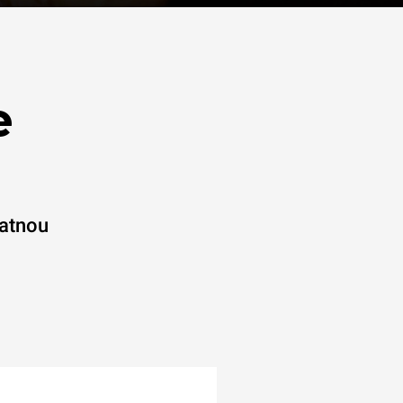
e
latnou