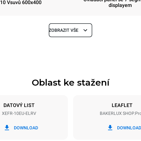
10 Vsuvů 600x400
displayem
ZOBRAZIT VŠE
Hloubka
811 mm
Oblast ke stažení
Velikost plechu
600x400
DATOVÝ LIST
LEAFLET
XEFR-10EU-ELRV
BAKERLUX SHOP.Pr
Příkon
N~ / 220-240V 3~
15,5 kW
DOWNLOAD
DOWNLOA