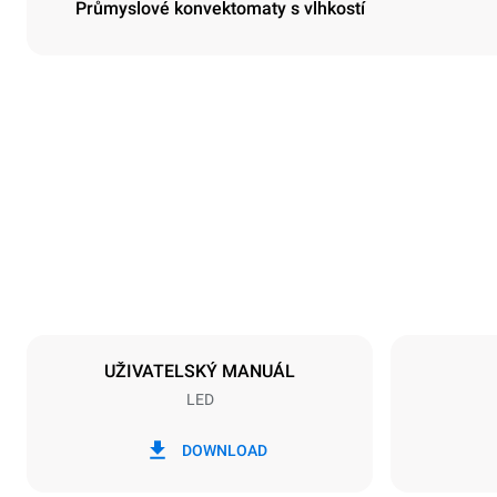
Průmyslové konvektomaty s vlhkostí
Rozměry
Šířka
800 mm
Hmotnost
96 kg
Specifikace plechů
Počet plechů
10
UŽIVATELSKÝ MANUÁL
LED
Napájení
Napětí
380-415V 3
DOWNLOAD
Typ zástrčky