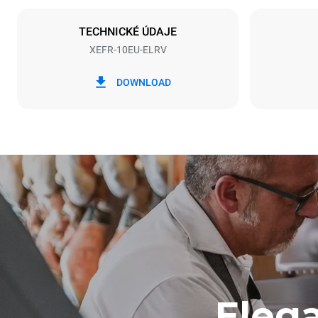
NIET INBE
TECHNICKÉ ÚDAJE
XEFR-10EU-ELRV
*
Spotřeba v kwh a emise co2
Spotřeba v k
DOWNLOAD
27,1 kWh/d
Elega