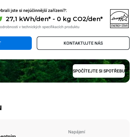
brali jste si nejúčinnější zařízení?:
27,1 kWh/den* - 0 kg CO2/den*
odrobnosti v technických specifikacích produktu
T
KONTAKTUJTE NÁS
SPOČÍTEJTE SI SPOTŘEBU
u
Napájení
mentním