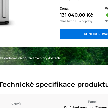
Vy
Cena:
131 040,00 Kč
Cena bez DPH a dopravy
*P
KONFIGUROVA
 základě vašich používaných zvyklostech.
Technické specifikace produkt
Panel
Vsuvů
Ovládací panel se 7-seg