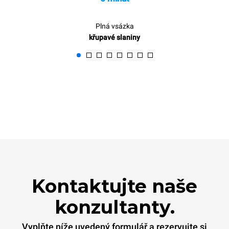
Plná vsázka
křupavé slaniny
Kontaktujte naše
konzultanty.
Vyplňte níže uvedený formulář a rezervujte si