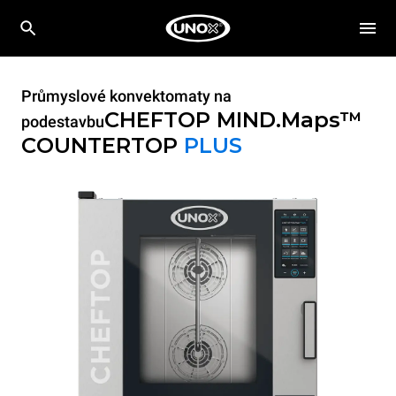
Průmyslové konvektomaty na
CHEFTOP MIND.Maps™
podestavbu
COUNTERTOP
PLUS