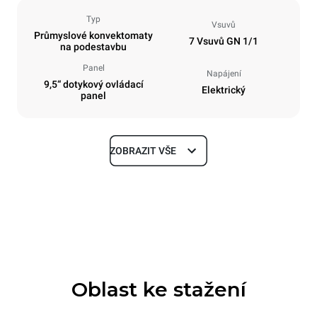
Typ
Vsuvů
Průmyslové konvektomaty
7 Vsuvů GN 1/1
na podestavbu
Panel
Napájení
9,5“ dotykový ovládací
Elektrický
panel
ZOBRAZIT VŠE
Rozměry
Šířka
Hloubka
750 mm
783 mm
Výška
Hmotnost
843 mm
86 kg
Oblast ke stažení
Specifikace plechů
Počet plechů
Velikost plechu