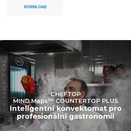
konvektomatem. Nepřímé
DOWNLOAD
emise závisí na
energetickém mixu sítě, ke
které je přístroj připojen; ty
lze snížit tím, že se
rozhodnete zakoupit
energii vyrobenou z
obnovitelných
zdrojů.
Greenhouse Gas
Protocol
Estimate based on daily use of
Estimated assuming the
the oven (300 days/year):
following weekly washing
programs (42 weeks/year):
6 light loads of roast
1 long wash
chickens (loaded at 20%)
1 medium wash
1 full load of roast potatoes
3 full loads cooking with
steam
2 hours in an empty oven at
CHEFTOP
180 °C
MIND.Maps™ COUNTERTOP PLUS
Inteligentní konvektomat pro
profesionální gastronomii