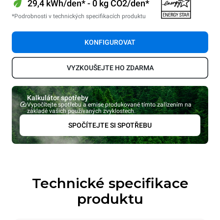
29,4 kWh/den* - 0 kg CO2/den*
*Podrobnosti v technických specifikacích produktu
KONFIGUROVAT
VYZKOUŠEJTE HO ZDARMA
Kalkulátor spotřeby
Vypočítejte spotřebu a emise produkované tímto zařízením na
základě vašich používaných zvyklostech.
SPOČÍTEJTE SI SPOTŘEBU
Technické specifikace
produktu