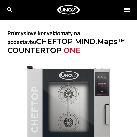
Průmyslové konvektomaty na
CHEFTOP MIND.Maps™
podestavbu
COUNTERTOP
ONE