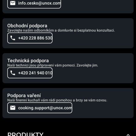
info.cesko@unox.com
Obchodní podpora
Zavolejte našim odborníkům a domluvte si bezplatnou konzultaci.
+420 228 886 530
Technická podpora
Naši technici jsou připraveni vám pomoci. Zavolejte jim.
+420 241 940 010
Podpora vaření
Naši firemní kuchaři vám rádi pomohou a brzy se vám ozvou.
cooking.support@unox.com
PRODUKTY