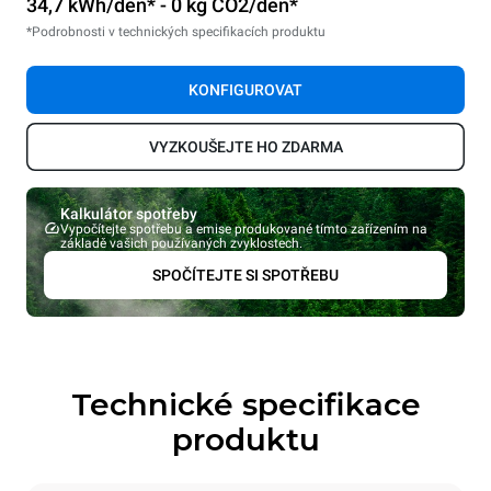
34,7 kWh/den* - 0 kg CO2/den*
*Podrobnosti v technických specifikacích produktu
KONFIGUROVAT
VYZKOUŠEJTE HO ZDARMA
Kalkulátor spotřeby
Vypočítejte spotřebu a emise produkované tímto zařízením na
základě vašich používaných zvyklostech.
SPOČÍTEJTE SI SPOTŘEBU
Technické specifikace
produktu