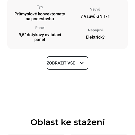
Typ
Vsuvů
Průmyslové konvektomaty
7 Vsuvů GN 1/1
na podestavbu
Panel
Napájení
9,5“ dotykový ovládací
Elektrický
panel
ZOBRAZIT VŠE
Rozměry
Šířka
Hloubka
750 mm
783 mm
Výška
Hmotnost
843 mm
82 kg
Oblast ke stažení
Specifikace plechů
Počet plechů
Velikost plechu