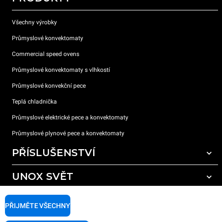
Všechny výrobky
Průmyslové konvektomaty
Commercial speed ovens
Průmyslové konvektomaty s vlhkostí
Průmyslové konvekční pece
Teplá chladnička
Průmyslové elektrické pece a konvektomaty
Průmyslové plynové pece a konvektomaty
PŘÍSLUŠENSTVÍ
UNOX SVĚT
Všechna příslušenství
Mycí prostředky pro automatické mytí
PODPORA
Naše pobočky po celém světě
PŘIJMĚTE VŠECHNY
Čisticí prostředky pro ruční mytí