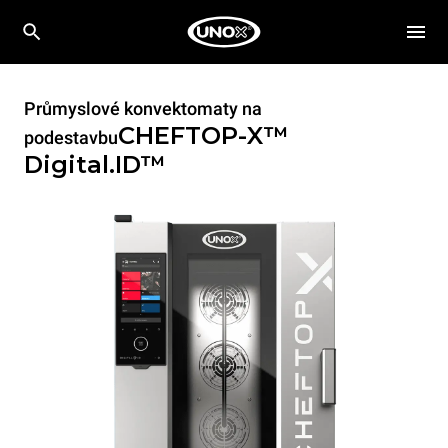
Průmyslové konvektomaty na
CHEFTOP-X™
podestavbu
Digital.ID™