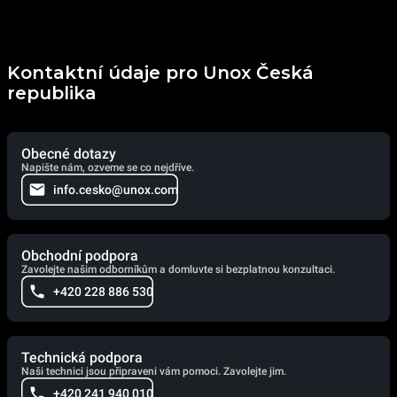
Kontaktní údaje pro Unox Česká
republika
Obecné dotazy
Napište nám, ozveme se co nejdříve.
info.cesko@unox.com
Obchodní podpora
Zavolejte našim odborníkům a domluvte si bezplatnou konzultaci.
+420 228 886 530
Technická podpora
Naši technici jsou připraveni vám pomoci. Zavolejte jim.
+420 241 940 010