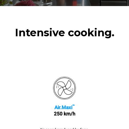
Intensive cooking.
™
Air.Maxi
250 km/h