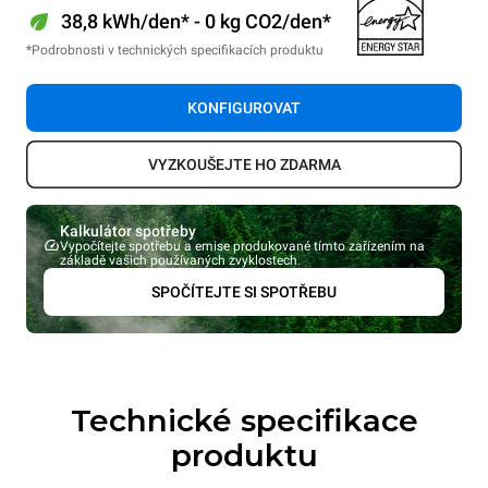
38,8 kWh/den* - 0 kg CO2/den*
*Podrobnosti v technických specifikacích produktu
KONFIGUROVAT
VYZKOUŠEJTE HO ZDARMA
Kalkulátor spotřeby
Vypočítejte spotřebu a emise produkované tímto zařízením na
základě vašich používaných zvyklostech.
SPOČÍTEJTE SI SPOTŘEBU
Technické specifikace
produktu