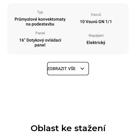
Typ
Vsuvů
Průmyslové konvektomaty
10 Vsuvů GN 1/1
na podestavbu
Panel
Napájení
16" Dotykový ovládací
Elektrický
panel
ZOBRAZIT VŠE
Rozměry
Šířka
Hloubka
750 mm
841 mm
Výška
Hmotnost
1069 mm
132 kg
Oblast ke stažení
Specifikace plechů