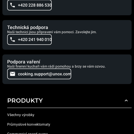
+420 228 886 530
Technická podpora
Naši technici jsou připraveni vám pomoci. Zavolejte jim.
+420 241 940 010
Podpora vaření
Naši firemní kuchaři vám rádi pomohou a brzy se vám ozvou.
cooking.support@unox.com
PRODUKTY
Všechny výrobky
Průmyslové konvektomaty