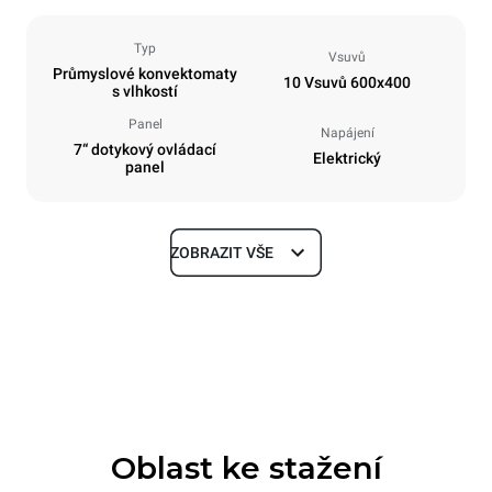
Typ
Vsuvů
Průmyslové konvektomaty
10 Vsuvů 600x400
s vlhkostí
Panel
Napájení
7“ dotykový ovládací
Elektrický
panel
ZOBRAZIT VŠE
Rozměry
Šířka
Hloubka
800 mm
811 mm
Výška
Hmotnost
952 mm
96 kg
Oblast ke stažení
Specifikace plechů