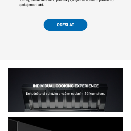
novinky, aktualizace nebo pozvánky týkající se událostí, průzkumu
spokojenosti atd.
ODESLAT
INDIVIDUAL COOKING EXPERIENCE
Dohodněte si schůzku s vaším osobním Šéfkuchařem.