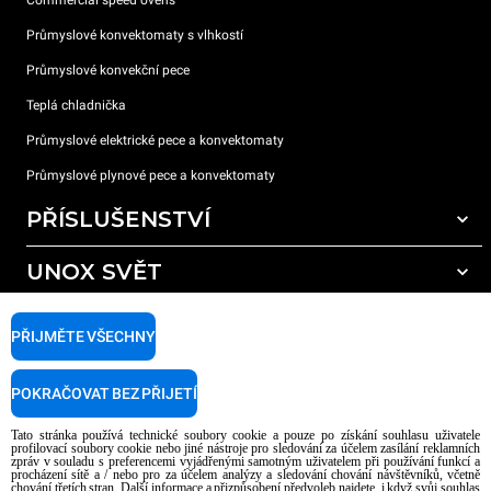
Commercial speed ovens
Průmyslové konvektomaty s vlhkostí
Průmyslové konvekční pece
Teplá chladnička
Průmyslové elektrické pece a konvektomaty
Průmyslové plynové pece a konvektomaty
PŘÍSLUŠENSTVÍ
UNOX SVĚT
Všechna příslušenství
Mycí prostředky pro automatické mytí
PODPORA
Naše pobočky po celém světě
PŘIJMĚTE VŠECHNY
Čisticí prostředky pro ruční mytí
Úprava vody pryskyřičnými filtry
Záruka Unox
POKRAČOVAT BEZ PŘIJETÍ
Úprava vody reverzní osmózou
Najděte Prodejce
Tato stránka používá technické soubory cookie a pouze po získání souhlasu uživatele
Najděte Servisní Střediska
profilovací soubory cookie nebo jiné nástroje pro sledování za účelem zasílání reklamních
zpráv v souladu s preferencemi vyjádřenými samotným uživatelem při používání funkcí a
AI Content Disclaimer
Privacy policy
Cookie policy
procházení sítě a / nebo pro za účelem analýzy a sledování chování návštěvníků, včetně
chování třetích stran. Další informace a přizpůsobení předvoleb najdete, i když svůj souhlas