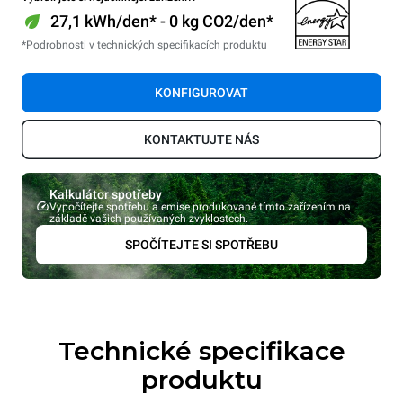
27,1 kWh/den* - 0 kg CO2/den*
*Podrobnosti v technických specifikacích produktu
KONFIGUROVAT
KONTAKTUJTE NÁS
Kalkulátor spotřeby
Vypočítejte spotřebu a emise produkované tímto zařízením na
základě vašich používaných zvyklostech.
SPOČÍTEJTE SI SPOTŘEBU
Technické specifikace
produktu