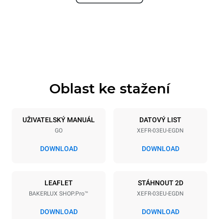
Šířka
Hloubka
800 mm
811 mm
Výška
Hmotnost
425 mm
46 kg
Oblast ke stažení
Specifikace plechů
Počet plechů
Velikost plechu
3
600x400
UŽIVATELSKÝ MANUÁL
DATOVÝ LIST
GO
XEFR-03EU-EGDN
Vzdálenost mezi zásobníky
75 mm
DOWNLOAD
DOWNLOAD
Napájení
LEAFLET
STÁHNOUT 2D
BAKERLUX SHOP.Pro™
XEFR-03EU-EGDN
Napětí
Příkon
220-240V 1~
3,5 kW
DOWNLOAD
DOWNLOAD