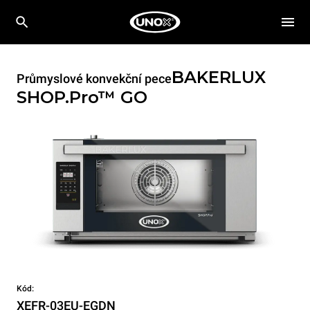
BAKERLUX
Průmyslové konvekční pece
SHOP.Pro™
GO
Kód:
XEFR-03EU-EGDN