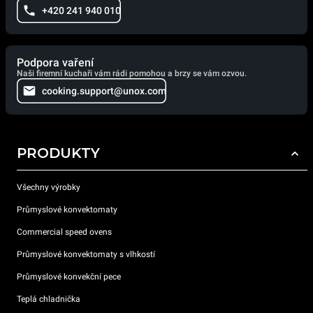
+420 241 940 010
Podpora vaření
Naši firemní kuchaři vám rádi pomohou a brzy se vám ozvou.
cooking.support@unox.com
PRODUKTY
Všechny výrobky
Průmyslové konvektomaty
Commercial speed ovens
Průmyslové konvektomaty s vlhkostí
Průmyslové konvekční pece
Teplá chladnička