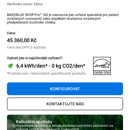
Obchodní název: Elena
BAKERLUX SHOP.Pro™ GO je neúnavná pec určená speciálně pro pečení
mražených croissantů nebo dopékání dozlatova mražených
předpečených bochníků chleba.
Cena:
45 360,00 Kč
Cena bez DPH a dopravy
Vybrali jste si nejúčinnější zařízení?:
6,4 kWh/den* - 0 kg CO2/den*
*Podrobnosti v technických specifikacích produktu
KONFIGUROVAT
KONTAKTUJTE NÁS
Kalkulátor spotřeby
Vypočítejte spotřebu a emise produkované tímto zařízením na
základě vašich používaných zvyklostech.