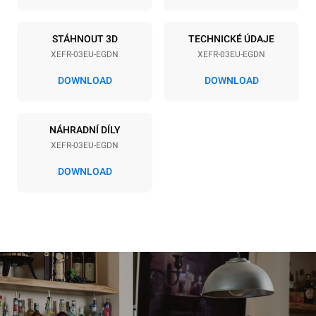
Frekvence
Typ zástrčky
50 / 60 Hz
Schuko | ✓
STÁHNOUT 3D
TECHNICKÉ ÚDAJE
XEFR-03EU-EGDN
XEFR-03EU-EGDN
*
Spotřeba v kwh a emise co2
DOWNLOAD
DOWNLOAD
Spotřeba v kWh
Emise CO2
6,4 kWh/den
0 kg CO2/den
NÁHRADNÍ DÍLY
Odhad zahrnuje pouze
přímé emise produkované
XEFR-03EU-EGDN
konvektomatem. Nepřímé
emise závisí na
DOWNLOAD
energetickém mixu sítě, ke
které je přístroj připojen; ty
lze snížit tím, že se
rozhodnete zakoupit
energii vyrobenou z
obnovitelných
zdrojů.
Greenhouse Gas
Protocol