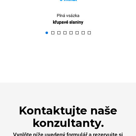
Plná vsázka
křupavé slaniny
Kontaktujte naše
konzultanty.
Vyplňte níže uvedený formulář a rezervujte si