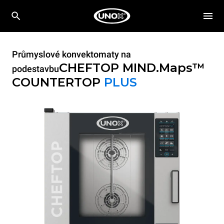
Průmyslové konvektomaty na
CHEFTOP MIND.Maps™
podestavbu
COUNTERTOP
PLUS