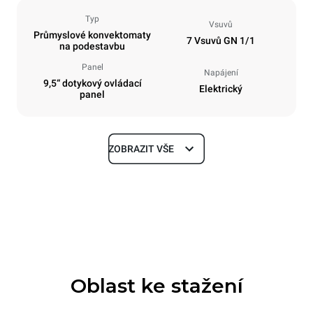
Typ
Vsuvů
Průmyslové konvektomaty
7 Vsuvů GN 1/1
na podestavbu
Panel
Napájení
9,5“ dotykový ovládací
Elektrický
panel
ZOBRAZIT VŠE
Rozměry
Šířka
Hloubka
750 mm
783 mm
Výška
Hmotnost
843 mm
86 kg
Oblast ke stažení
Specifikace plechů
Počet plechů
Velikost plechu