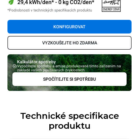
29,4 kWh/den* - 0 kg CO2/den*
*Podrobnosti v technických specifikacích produktu
KONFIGUROVAT
VYZKOUŠEJTE HO ZDARMA
Kalkulátor spotřeby
Vypočítejte spotřebu a emise produkované tímto zařízením na
základě vašich používaných zvyklostech.
SPOČÍTEJTE SI SPOTŘEBU
Technické specifikace
produktu