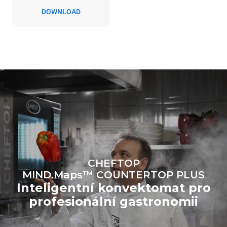
konvektomatem. Nepřímé
DOWNLOAD
emise závisí na
energetickém mixu sítě, ke
které je přístroj připojen; ty
lze snížit tím, že se
rozhodnete zakoupit
energii vyrobenou z
obnovitelných
zdrojů.
Greenhouse Gas
Protocol
Estimate based on daily use of
Estimated assuming the
the oven (300 days/year):
following weekly washing
programs (42 weeks/year):
6 light loads of roast
1 long wash
chickens (loaded at 20%)
1 medium wash
1 full load of roast potatoes
3 full loads cooking with
steam
2 hours in an empty oven at
CHEFTOP
180 °C
MIND.Maps™ COUNTERTOP PLUS
Inteligentní konvektomat pro
profesionální gastronomii