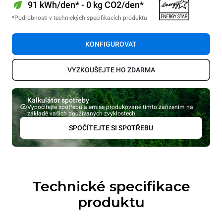
91 kWh/den* - 0 kg CO2/den*
*Podrobnosti v technických specifikacích produktu
KONFIGUROVAT
VYZKOUŠEJTE HO ZDARMA
Kalkulátor spotřeby
Vypočítejte spotřebu a emise produkované tímto zařízením na
základě vašich používaných zvyklostech.
SPOČÍTEJTE SI SPOTŘEBU
Technické specifikace
produktu