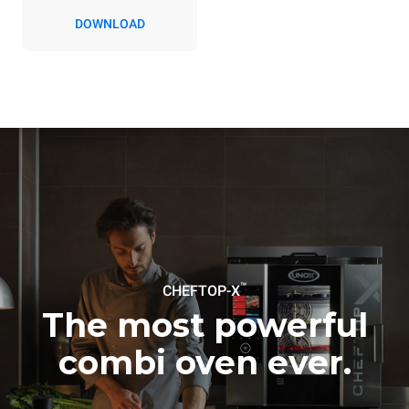
konvektomatem. Nepřímé
DOWNLOAD
emise závisí na
energetickém mixu sítě, ke
které je přístroj připojen; ty
lze snížit tím, že se
rozhodnete zakoupit
energii vyrobenou z
obnovitelných
zdrojů.
Greenhouse Gas
Protocol
Estimate based on daily use of
Estimated assuming the
the oven (365 days/year):
following weekly washing
programs (52 weeks/year):
6 full loads of roast
7 long washes
chickens
6 full loads cooking with
steam
™
CHEFTOP-X
The most powerful
combi oven ever.