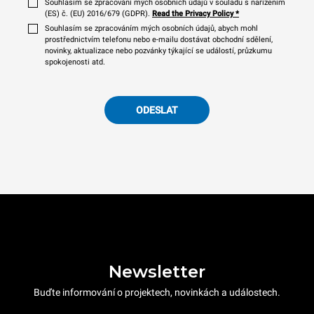
Souhlasím se zpracování mých osobních údajů v souladu s nařízením
(ES) č. (EU) 2016/679 (GDPR).
Read the Privacy Policy
*
Souhlasím se zpracováním mých osobních údajů, abych mohl
prostřednictvím telefonu nebo e-mailu dostávat obchodní sdělení,
novinky, aktualizace nebo pozvánky týkající se událostí, průzkumu
spokojenosti atd.
ODESLAT
Newsletter
Buďte informování o projektech, novinkách a událostech.