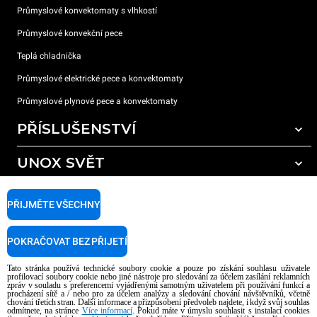
Průmyslové konvektomaty s vlhkostí
Průmyslové konvekční pece
Teplá chladnička
Průmyslové elektrické pece a konvektomaty
Průmyslové plynové pece a konvektomaty
PŘÍSLUŠENSTVÍ
UNOX SVĚT
Všechna příslušenství
Mycí prostředky pro automatické mytí
PODPORA
Naše pobočky po celém světě
PŘIJMĚTE VŠECHNY
Čisticí prostředky pro ruční mytí
Úprava vody pryskyřičnými filtry
Záruka Unox
POKRAČOVAT BEZ PŘIJETÍ
Úprava vody reverzní osmózou
Najděte Prodejce
Tato stránka používá technické soubory cookie a pouze po získání souhlasu uživatele
Najděte Servisní Střediska
profilovací soubory cookie nebo jiné nástroje pro sledování za účelem zasílání reklamních
zpráv v souladu s preferencemi vyjádřenými samotným uživatelem při používání funkcí a
AI Content Disclaimer
Privacy policy
Cookie policy
procházení sítě a / nebo pro za účelem analýzy a sledování chování návštěvníků, včetně
chování třetích stran. Další informace a přizpůsobení předvoleb najdete, i když svůj souhlas
Copyright 2026 UNOX S.p.A. Všechna práva vyhrazena. Reg. Imp. Padova n °
odmítnete, na stránce
Více informací
. Pokud máte v úmyslu souhlasit s instalací cookies