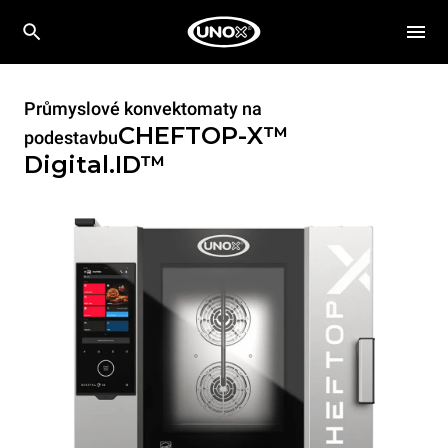
Průmyslové konvektomaty na
CHEFTOP-X™
podestavbu
Digital.ID™