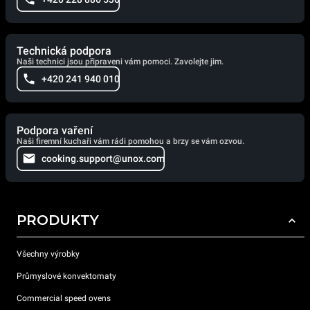
Technická podpora
Naši technici jsou připraveni vám pomoci. Zavolejte jim.
+420 241 940 010
Podpora vaření
Naši firemní kuchaři vám rádi pomohou a brzy se vám ozvou.
cooking.support@unox.com
PRODUKTY
Všechny výrobky
Průmyslové konvektomaty
Commercial speed ovens