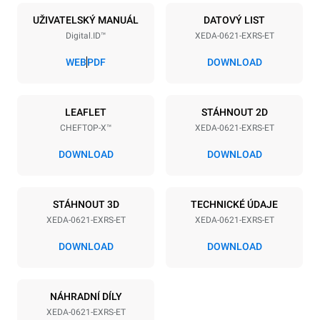
6
GN 2/1
UŽIVATELSKÝ MANUÁL
DATOVÝ LIST
Digital.ID™
XEDA-0621-EXRS-ET
Vzdálenost mezi zásobníky
77 mm
WEB
PDF
DOWNLOAD
Napájení
LEAFLET
STÁHNOUT 2D
CHEFTOP-X™
XEDA-0621-EXRS-ET
Napětí
Příkon
380-415V 3N~ / 220-240V
23,1 kW
DOWNLOAD
DOWNLOAD
3~
Frekvence
Typ zástrčky
50 / 60 Hz
NIET INBEGREPEN
STÁHNOUT 3D
TECHNICKÉ ÚDAJE
XEDA-0621-EXRS-ET
XEDA-0621-EXRS-ET
DOWNLOAD
DOWNLOAD
*
Spotřeba v kwh a emise co2
Spotřeba v kWh
Emise CO2
NÁHRADNÍ DÍLY
91 kWh/den
0 kg CO2/den
Odhad zahrnuje pouze
XEDA-0621-EXRS-ET
přímé emise produkované