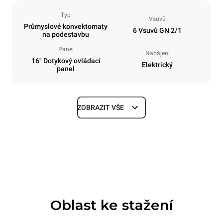
Typ
Vsuvů
Průmyslové konvektomaty
6 Vsuvů GN 2/1
na podestavbu
Panel
Napájení
16" Dotykový ovládací
Elektrický
panel
ZOBRAZIT VŠE
Rozměry
Šířka
Hloubka
860 mm
1180 mm
Výška
Hmotnost
849 mm
150 kg
Oblast ke stažení
Specifikace plechů
Počet plechů
Velikost plechu