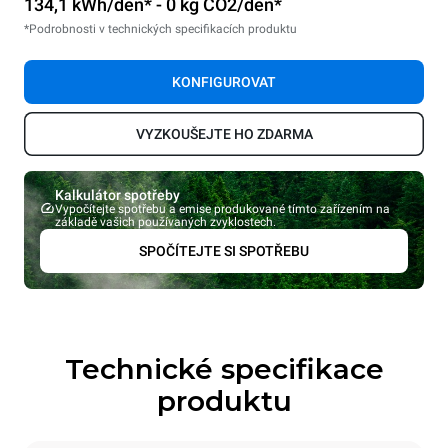
134,1 kWh/den* - 0 kg CO2/den*
*Podrobnosti v technických specifikacích produktu
KONFIGUROVAT
VYZKOUŠEJTE HO ZDARMA
Kalkulátor spotřeby
Vypočítejte spotřebu a emise produkované tímto zařízením na
základě vašich používaných zvyklostech.
SPOČÍTEJTE SI SPOTŘEBU
Technické specifikace
produktu