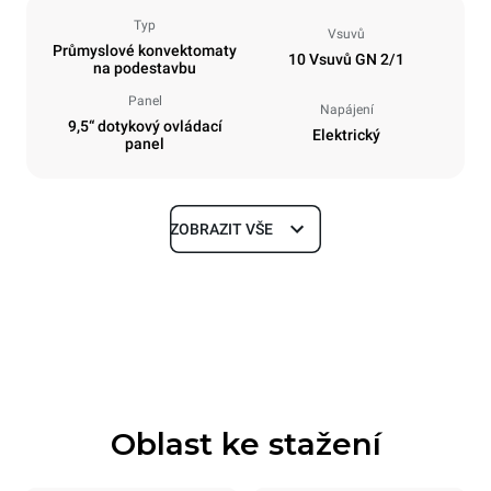
Typ
Vsuvů
Průmyslové konvektomaty
10 Vsuvů GN 2/1
na podestavbu
Panel
Napájení
9,5“ dotykový ovládací
Elektrický
panel
ZOBRAZIT VŠE
Rozměry
Šířka
Hloubka
860 mm
1145 mm
Výška
Hmotnost
1162 mm
170 kg
Oblast ke stažení
Specifikace plechů
Počet plechů
Velikost plechu