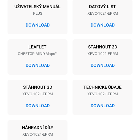
10
GN 2/1
UŽIVATELSKÝ MANUÁL
DATOVÝ LIST
PLUS
XEVC-1021-EPRM
Vzdálenost mezi zásobníky
77 mm
DOWNLOAD
DOWNLOAD
Napájení
LEAFLET
STÁHNOUT 2D
CHEFTOP MIND.Maps™
XEVC-1021-EPRM
Napětí
Příkon
380-415V 3N~ / 220-240V
31 kW
DOWNLOAD
DOWNLOAD
3~
Frekvence
Typ zástrčky
50 / 60 Hz
NIET INBEGREPEN
STÁHNOUT 3D
TECHNICKÉ ÚDAJE
XEVC-1021-EPRM
XEVC-1021-EPRM
DOWNLOAD
DOWNLOAD
*
Spotřeba v kwh a emise co2
Spotřeba v kWh
Emise CO2
NÁHRADNÍ DÍLY
134,1 kWh/den
0 kg CO2/den
Odhad zahrnuje pouze
XEVC-1021-EPRM
přímé emise produkované