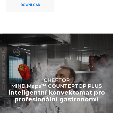
konvektomatem. Nepřímé
DOWNLOAD
emise závisí na
energetickém mixu sítě, ke
které je přístroj připojen; ty
lze snížit tím, že se
rozhodnete zakoupit
energii vyrobenou z
obnovitelných
zdrojů.
Greenhouse Gas
Protocol
Estimate based on daily use of
Estimated assuming the
the oven (365 days/year):
following weekly washing
programs (52 weeks/year):
6 full loads of roast
7 long washes
chickens
6 full loads cooking with
steam
CHEFTOP
MIND.Maps™ COUNTERTOP PLUS
Inteligentní konvektomat pro
profesionální gastronomii