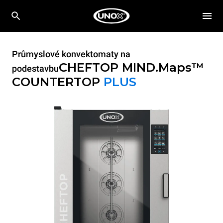
Průmyslové konvektomaty na
CHEFTOP MIND.Maps™
podestavbu
COUNTERTOP
PLUS