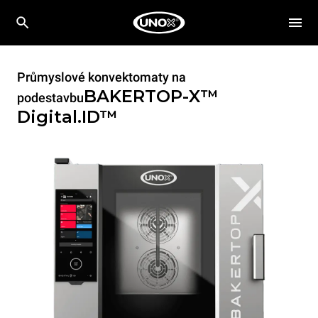
Průmyslové konvektomaty na
BAKERTOP-X™
podestavbu
Digital.ID™