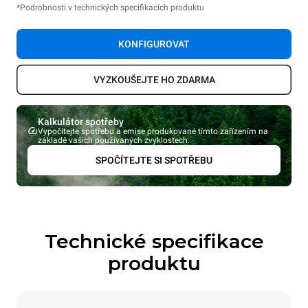
*Podrobnosti v technických specifikacích produktu
KONFIGUROVAT
VYZKOUŠEJTE HO ZDARMA
Kalkulátor spotřeby
Vypočítejte spotřebu a emise produkované tímto zařízením na
základě vašich používaných zvyklostech.
SPOČÍTEJTE SI SPOTŘEBU
Technické specifikace
produktu