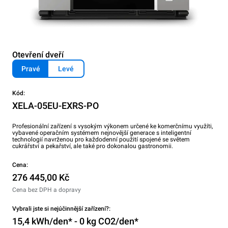
Otevření dveří
Pravé
Levé
Kód:
XELA-05EU-EXRS-PO
Profesionální zařízení s vysokým výkonem určené ke komerčnímu využíti,
vybavené operačním systémem nejnovější generace s inteligentní
technologií navrženou pro každodenní použití spojené se světem
cukrářství a pekařství, ale také pro dokonalou gastronomii.
Cena:
276 445,00 Kč
Cena bez DPH a dopravy
Vybrali jste si nejúčinnější zařízení?:
15,4 kWh/den* - 0 kg CO2/den*