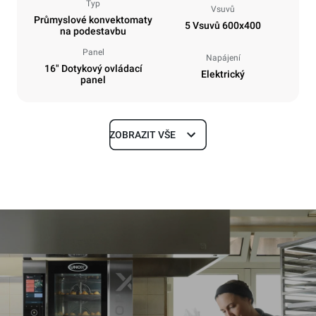
Typ
Vsuvů
Průmyslové konvektomaty
5 Vsuvů 600x400
na podestavbu
Panel
Napájení
16" Dotykový ovládací
Elektrický
panel
ZOBRAZIT VŠE
Rozměry
Šířka
Hloubka
860 mm
1018 mm
Výška
Hmotnost
789 mm
100 kg
Specifikace plechů
Počet plechů
Velikost plechu
5
600x400