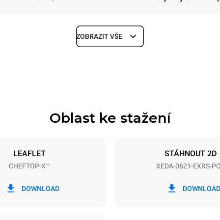
ZOBRAZIT VŠE
Hloubka
1180 mm
Oblast ke stažení
Velikost plechu
GN 2/1
LEAFLET
STÁHNOUT 2D
CHEFTOP-X™
XEDA-0621-EXRS-P
Příkon
N~ / 220-240V 3~
23,1 kW
DOWNLOAD
DOWNLOA
GREPEN