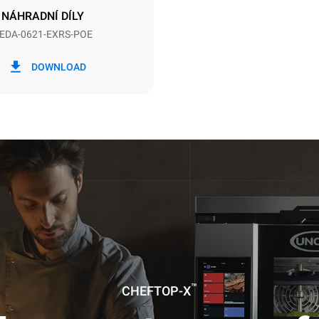
NÁHRADNÍ DÍLY
EDA-0621-EXRS-POE
Wh
Emise CO2
DOWNLOAD
0 kg CO2/den
Odhad zahrnuje pouze přímé e
produkované konvektomatem.
emise závisí na energetickém m
které je přístroj připojen; ty lze 
se rozhodnete zakoupit energi
z obnovitelných zdrojů.
uming the following weekly washing
weeks/year):
es
™
CHEFTOP-X