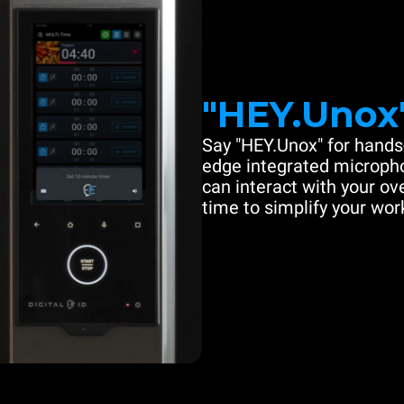
"HEY.Unox
Say "HEY.Unox" for hands-
edge integrated microph
can interact with your ove
time to simplify your work