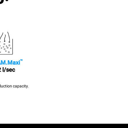
™
M.Maxi
 l/sec
uction capacity.