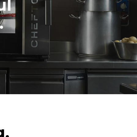
ul
.
g.