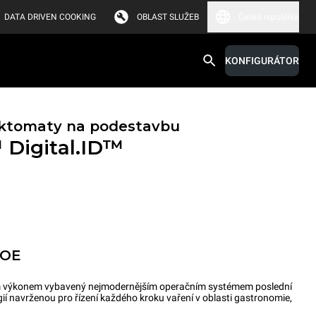
DATA DRIVEN COOKING
OBLAST SLUŽEB
Česká republika
KONFIGURÁTOR
ktomaty na podestavbu
™
Digital.ID™
POE
kým výkonem vybavený nejmodernějším operačním systémem poslední
gií navrženou pro řízení každého kroku vaření v oblasti gastronomie,