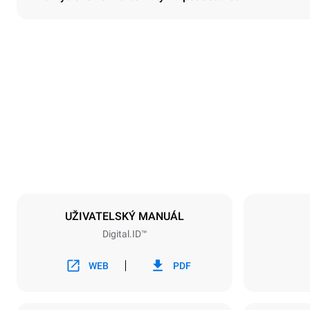
Rozměry
Šířka
860 mm
Hmotnost
150 kg
Specifikace plechů
Počet plechů
6
UŽIVATELSKÝ MANUÁL
Digital.ID™
Napájení
Napětí
380-415V 3
WEB
PDF
Typ zástrčky
NIET INBE