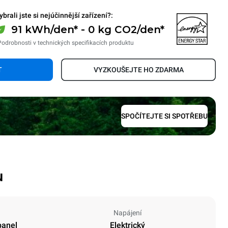
ybrali jste si nejúčinnější zařízení?:
91 kWh/den* - 0 kg CO2/den*
Podrobnosti v technických specifikacích produktu
T
VYZKOUŠEJTE HO ZDARMA
SPOČÍTEJTE SI SPOTŘEBU
u
Napájení
panel
Elektrický