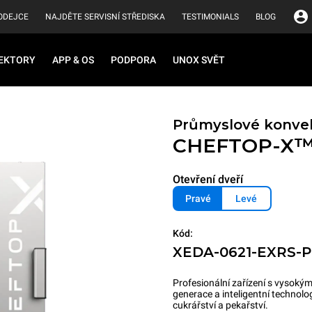
ODEJCE
NAJDĚTE SERVISNÍ STŘEDISKA
TESTIMONIALS
BLOG
EKTORY
APP & OS
PODPORA
UNOX SVĚT
Průmyslové konve
CHEFTOP-X
Otevření dveří
Pravé
Levé
Kód:
XEDA-0621-EXRS-
Profesionální zařízení s vyso
generace a inteligentní technolo
cukrářství a pekařství.