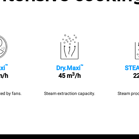
™
™
xi
Dry.Maxi
STEA
3
m/h
45 m
/h
22
ed by fans.
Steam extraction capacity.
Steam prod