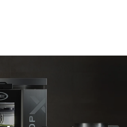
Estimate based on daily use of the oven (365
days/year):
6 full loads of roast chickens
6 full loads cooking with steam
mise
 Nepřímé
ixu sítě, ke
snížit tím, že
i vyrobenou