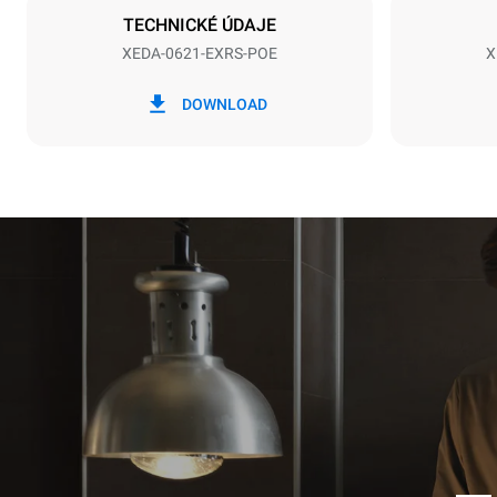
TECHNICKÉ ÚDAJE
XEDA-0621-EXRS-POE
X
*
Spotřeba v kwh a emise co2
Spotřeba v k
DOWNLOAD
91 kWh/den
Estimated ass
programs (52 
7 long wash