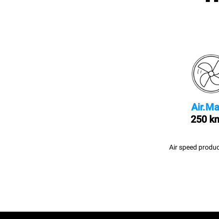
Air.Ma
250 k
Air speed produc