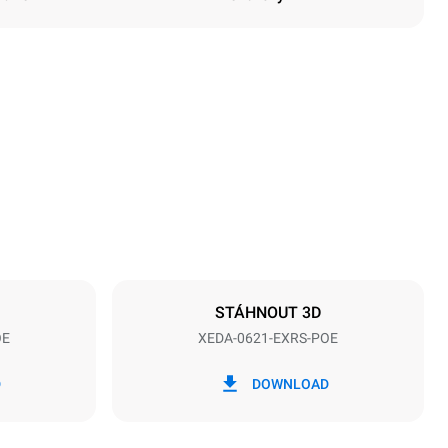
Výška
849 mm
Vzdálenost mezi zásobníky
77 mm
STÁHNOUT 3D
OE
XEDA-0621-EXRS-POE
Frekvence
50 / 60 Hz
D
DOWNLOAD