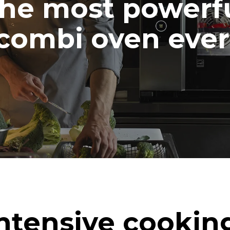
he most powerf
combi oven ever
ntensive cookin