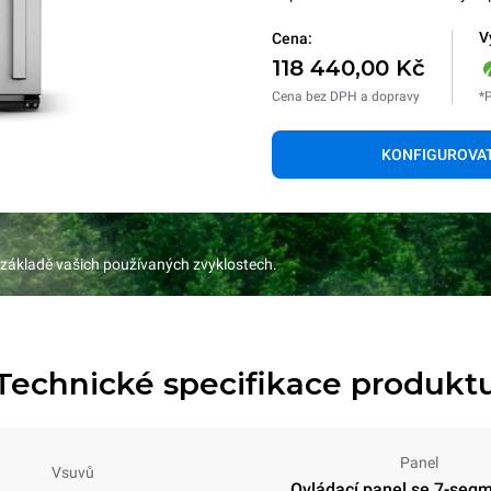
V
Cena:
118 440,00 Kč
Cena bez DPH a dopravy
*
KONFIGUROVA
 základě vašich používaných zvyklostech.
Technické specifikace produkt
Panel
Vsuvů
Ovládací panel se 7-seg