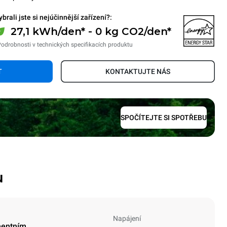
ybrali jste si nejúčinnější zařízení?:
27,1 kWh/den* - 0 kg CO2/den*
Podrobnosti v technických specifikacích produktu
T
KONTAKTUJTE NÁS
SPOČÍTEJTE SI SPOTŘEBU
u
Napájení
mentním