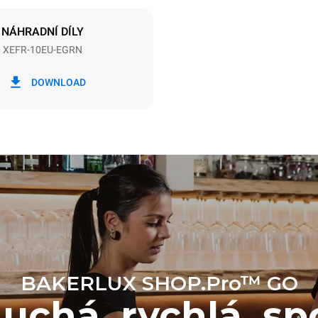
GREPEN
NÁHRADNÍ DÍLY
XEFR-10EU-EGRN
Wh
Emise CO2
DOWNLOAD
en
0 kg CO2/den
Odhad zahrnuje pouze přímé e
produkované konvektomatem.
emise závisí na energetickém m
které je přístroj připojen; ty lze 
se rozhodnete zakoupit energi
z obnovitelných zdrojů.
BAKERLUX SHOP.Pro™ GO
chá, rychlá, sp