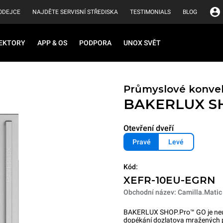
ODEJCE
NAJDĚTE SERVISNÍ STŘEDISKA
TESTIMONIALS
BLOG
EKTORY
APP & OS
PODPORA
UNOX SVĚT
Průmyslové konve
BAKERLUX S
Otevření dveří
Pravé
Levé
Kód:
XEFR-10EU-EGRN
Obchodní název: Camilla.Matic
BAKERLUX SHOP.Pro™ GO je neún
dopékání dozlatova mražených 