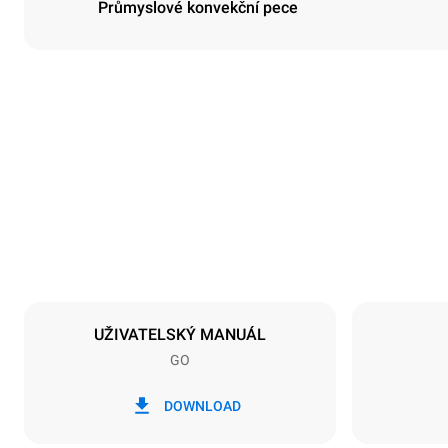
Průmyslové konvekční pece
Rozměry
Šířka
800 mm
Hmotnost
96 kg
Specifikace plechů
Počet plechů
10
UŽIVATELSKÝ MANUÁL
GO
Napájení
Napětí
380-415V 3
DOWNLOAD
Typ zástrčky