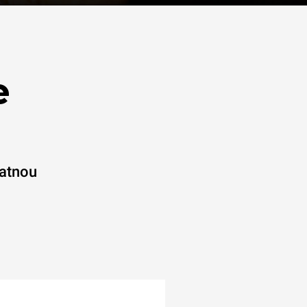
e
latnou