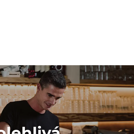
mise
 Nepřímé
ixu sítě, ke
snížit tím, že
i vyrobenou
olehlivá