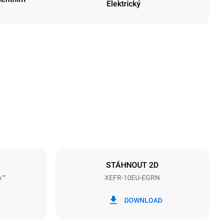
Elektrický
Výška
952 mm
Vzdálenost mezi zásobníky
75 mm
STÁHNOUT 2D
o™
XEFR-10EU-EGRN
Frekvence
50 / 60 Hz
D
DOWNLOAD