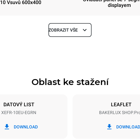
10 Vsuvů 600x400
displayem
ZOBRAZIT VŠE
Hloubka
811 mm
Oblast ke stažení
Velikost plechu
600x400
DATOVÝ LIST
LEAFLET
XEFR-10EU-EGRN
BAKERLUX SHOP.Pr
Příkon
N~ / 220-240V 3~
15,5 kW
DOWNLOAD
DOWNLOA