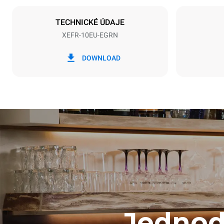
NIET INBE
TECHNICKÉ ÚDAJE
XEFR-10EU-EGRN
*
Spotřeba v kwh a emise co2
Spotřeba v k
DOWNLOAD
27,1 kWh/d
Jednodu