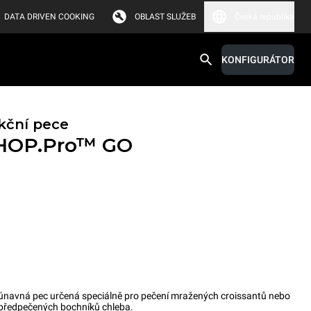
DATA DRIVEN COOKING
OBLAST SLUŽEB
Česká republika
KONFIGURÁTOR
kční pece
HOP.Pro™
GO
avná pec určená speciálně pro pečení mražených croissantů nebo
předpečených bochníků chleba.