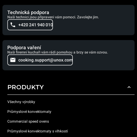
Technická podpora
Naši technici jsou připraveni vám pomoci. Zavolejte jim.
+420 241 940 010
Podpora vaření
Naši firemní kuchaři vám rádi pomohou a brzy se vám ozvou.
cooking.support@unox.com
PRODUKTY
Všechny výrobky
Průmyslové konvektomaty
Commercial speed ovens
Průmyslové konvektomaty s vlhkostí