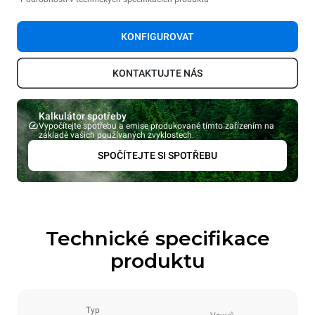
KONFIGUROVAT
KONTAKTUJTE NÁS
Kalkulátor spotřeby
Vypočítejte spotřebu a emise produkované tímto zařízením na
základě vašich používaných zvyklostech.
SPOČÍTEJTE SI SPOTŘEBU
Technické specifikace
produktu
Typ