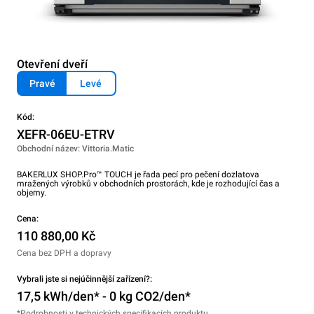
Otevření dveří
Pravé
Levé
Kód:
XEFR-06EU-ETRV
Obchodní název: Vittoria.Matic
BAKERLUX SHOP.Pro™ TOUCH je řada pecí pro pečení dozlatova
mražených výrobků v obchodních prostorách, kde je rozhodující čas a
objemy.
Cena:
110 880,00 Kč
Cena bez DPH a dopravy
Vybrali jste si nejúčinnější zařízení?:
17,5 kWh/den* - 0 kg CO2/den*
*Podrobnosti v technických specifikacích produktu