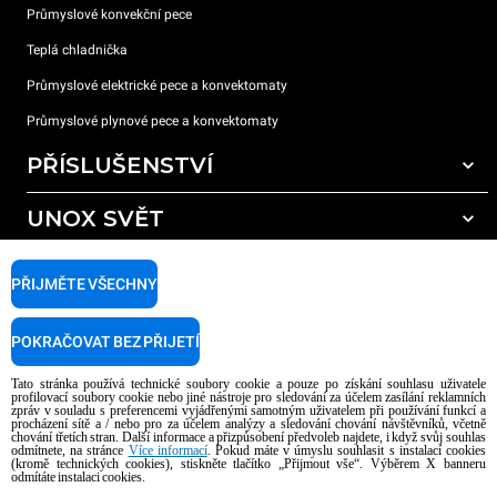
Průmyslové konvekční pece
Teplá chladnička
Průmyslové elektrické pece a konvektomaty
Průmyslové plynové pece a konvektomaty
PŘÍSLUŠENSTVÍ
UNOX SVĚT
Všechna příslušenství
Mycí prostředky pro automatické mytí
PODPORA
Naše pobočky po celém světě
PŘIJMĚTE VŠECHNY
Čisticí prostředky pro ruční mytí
Úprava vody pryskyřičnými filtry
Záruka Unox
POKRAČOVAT BEZ PŘIJETÍ
Úprava vody reverzní osmózou
Najděte Prodejce
Tato stránka používá technické soubory cookie a pouze po získání souhlasu uživatele
Najděte Servisní Střediska
profilovací soubory cookie nebo jiné nástroje pro sledování za účelem zasílání reklamních
zpráv v souladu s preferencemi vyjádřenými samotným uživatelem při používání funkcí a
AI Content Disclaimer
Privacy policy
Cookie policy
procházení sítě a / nebo pro za účelem analýzy a sledování chování návštěvníků, včetně
chování třetích stran. Další informace a přizpůsobení předvoleb najdete, i když svůj souhlas
Copyright 2026 UNOX S.p.A. Všechna práva vyhrazena. Reg. Imp. Padova n °
odmítnete, na stránce
Více informací
. Pokud máte v úmyslu souhlasit s instalací cookies
04230750285 - REA Padova 372835 - Cap. Soc. 5.000.000 € iv - P.IVA / CF
(kromě technických cookies), stiskněte tlačítko „Přijmout vše“. Výběrem X banneru
odmítáte instalaci cookies.
04230750285 - IT WEEE Reg. No. IT08020000000377