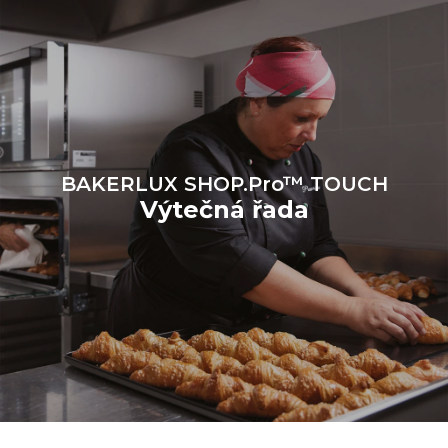
energetickém mixu sítě, ke
které je přístroj připojen; ty
lze snížit tím, že se
rozhodnete zakoupit
energii vyrobenou z
obnovitelných
zdrojů.
Greenhouse Gas
Protocol
BAKERLUX SHOP.Pro™ TOUCH
Výtečná řada