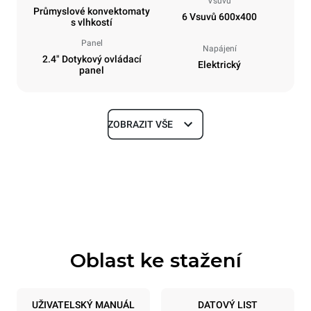
Vsuvů
Průmyslové konvektomaty
6 Vsuvů 600x400
s vlhkostí
Panel
Napájení
2.4" Dotykový ovládací
Elektrický
panel
ZOBRAZIT VŠE
Rozměry
Šířka
Hloubka
800 mm
811 mm
Výška
Hmotnost
682 mm
72 kg
Oblast ke stažení
Specifikace plechů
Počet plechů
Velikost plechu
6
600x400
UŽIVATELSKÝ MANUÁL
DATOVÝ LIST