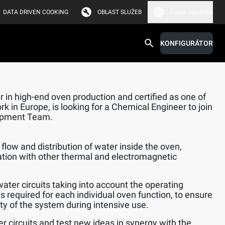
DATA DRIVEN COOKING
OBLAST SLUŽEB
Česká republika
KONFIGURÁTOR
 in high-end oven production and certified as one of
k in Europe, is looking for a Chemical Engineer to join
opment Team.
flow and distribution of water inside the oven,
ation with other thermal and electromagnetic
water circuits taking into account the operating
s required for each individual oven function, to ensure
lity of the system during intensive use.
er circuits and test new ideas in synergy with the