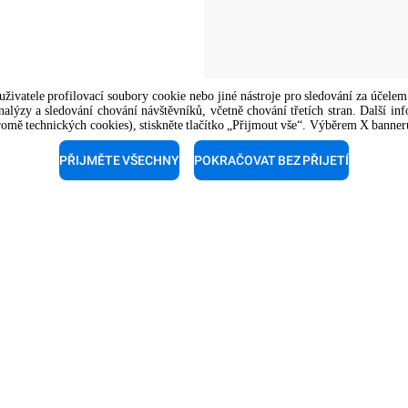
 uživatele profilovací soubory cookie nebo jiné nástroje pro sledování za účel
nalýzy a sledování chování návštěvníků, včetně chování třetích stran. Další in
kromě technických cookies), stiskněte tlačítko „Přijmout vše“. Výběrem X banneru
The job position is open to candidate
opportunity regulations.
PŘIJMĚTE VŠECHNY
POKRAČOVAT BEZ PŘIJETÍ
publika
ní podpora
Technická podpora
e našim odborníkům a
Naši technici jsou připraveni 
 si bezplatnou konzultaci.
pomoci. Zavolejte jim.
20 228 886 530
+420 241 940 010