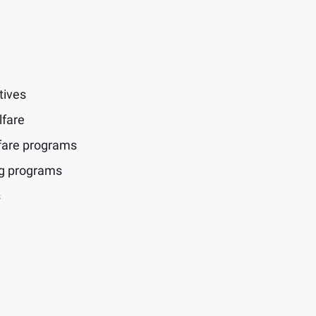
tives
lfare
fare programs
ng programs
s