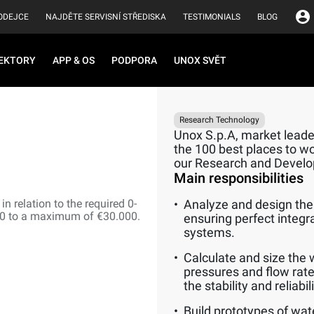
ODEJCE
NAJDĚTE SERVISNÍ STŘEDISKA
TESTIMONIALS
BLOG
EKTORY
APP & OS
PODPORA
UNOX SVĚT
Research Technology
Unox S.p.A, market leader
the 100 best places to wor
our Research and Devel
Main responsibilities
n relation to the required 0-
Analyze and design the 
00 to a maximum of €30.000.
ensuring perfect integr
systems.
Calculate and size the 
pressures and flow rate
the stability and reliabi
Build prototypes of wat