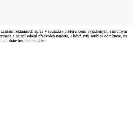
em zasílání reklamních zpráv v souladu s preferencemi vyjádřenými samotným
formace a přizpůsobení předvoleb najdete, i když svůj souhlas odmítnete, na
 odmítáte instalaci cookies.
s of all genders and gender identities, in compliance with current equal
Podpora vaření
vám
Naši firemní kuchaři vám rádi pomohou
a brzy se vám ozvou.
cooking.support@unox.com