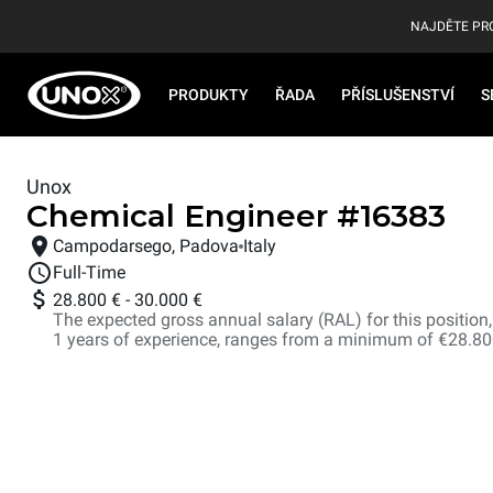
NAJDĚTE PR
PRODUKTY
ŘADA
PŘÍSLUŠENSTVÍ
S
Unox
Chemical Engineer
#
16383
Campodarsego, Padova
Italy
Full-Time
28.800 €
-
30.000 €
The expected gross annual salary (RAL) for this position, i
1 years of experience, ranges from a minimum of €28.8