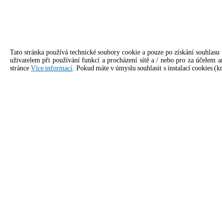
Tato stránka používá technické soubory cookie a pouze po získání souhlasu
uživatelem při používání funkcí a procházení sítě a / nebo pro za účelem a
stránce
Více informací
. Pokud máte v úmyslu souhlasit s instalací cookies (
KANDIDÁTI
Kontaktní údaje pro Unox Česká re
Obecné dotazy
Obchod
Napište nám, ozveme se co nejdříve.
Zavolejt
domluvte
info.cesko@unox.com
+4