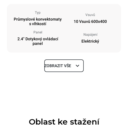
Typ
Vsuvů
Průmyslové konvektomaty
10 Vsuvů 600x400
s vlhkostí
Panel
Napájení
2.4" Dotykový ovládací
Elektrický
panel
ZOBRAZIT VŠE
Rozměry
Šířka
Hloubka
800 mm
811 mm
Výška
Hmotnost
952 mm
96 kg
Oblast ke stažení
Specifikace plechů