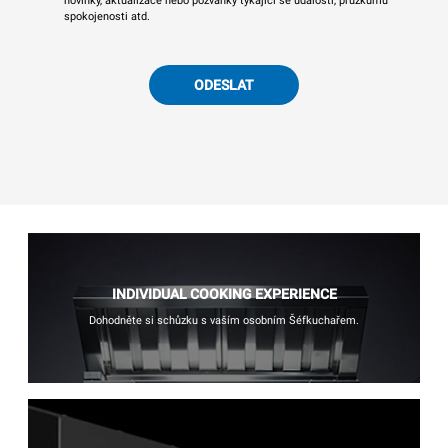
novinky, aktualizace nebo pozvánky týkající se událostí, průzkumu
spokojenosti atd.
ODESLAT
INDIVIDUAL COOKING EXPERIENCE
Dohodněte si schůzku s vaším osobním Šéfkuchařem.