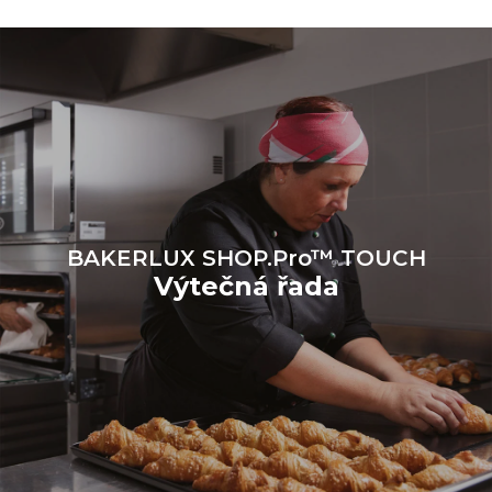
přímé emise produkované
konvektomatem. Nepřímé
emise závisí na
energetickém mixu sítě, ke
které je přístroj připojen; ty
lze snížit tím, že se
rozhodnete zakoupit
energii vyrobenou z
obnovitelných
zdrojů.
Greenhouse Gas
Protocol
BAKERLUX SHOP.Pro™ TOUCH
Výtečná řada