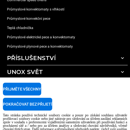
Commercial speed ovens
Průmyslové konvektomaty s vlhkostí
Průmyslové konvekční pece
Teplá chladnička
Průmyslové elektrické pece a konvektomaty
Průmyslové plynové pece a konvektomaty
PŘÍSLUŠENSTVÍ
UNOX SVĚT
Všechna příslušenství
Mycí prostředky pro automatické mytí
PODPORA
Naše pobočky po celém světě
PŘIJMĚTE VŠECHNY
Čisticí prostředky pro ruční mytí
Úprava vody pryskyřičnými filtry
Záruka Unox
POKRAČOVAT BEZ PŘIJETÍ
Úprava vody reverzní osmózou
Najděte Prodejce
Tato stránka používá technické soubory cookie a pouze po získání souhlasu uživatele
Najděte Servisní Střediska
profilovací soubory cookie nebo jiné nástroje pro sledování za účelem zasílání reklamních
zpráv v souladu s preferencemi vyjádřenými samotným uživatelem při používání funkcí a
AI Content Disclaimer
Privacy policy
Cookie policy
procházení sítě a / nebo pro za účelem analýzy a sledování chování návštěvníků, včetně
chování třetích stran. Další informace a přizpůsobení předvoleb najdete, i když svůj souhlas