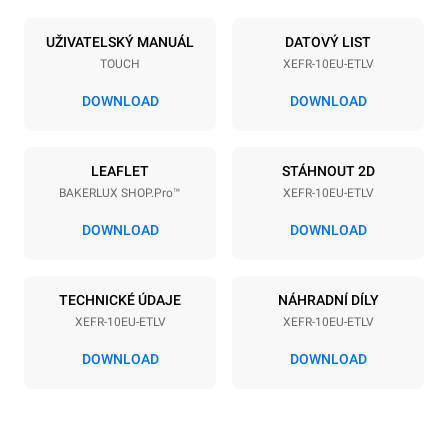
Počet plechů
Velikost plechu
10
600x400
UŽIVATELSKÝ MANUÁL
DATOVÝ LIST
TOUCH
XEFR-10EU-ETLV
Vzdálenost mezi zásobníky
75 mm
DOWNLOAD
DOWNLOAD
Napájení
LEAFLET
STÁHNOUT 2D
BAKERLUX SHOP.Pro™
XEFR-10EU-ETLV
Napětí
Příkon
380-415V 3N~ / 220-240V
15,5 kW
DOWNLOAD
DOWNLOAD
3~
Frekvence
Typ zástrčky
50 / 60 Hz
NIET INBEGREPEN
TECHNICKÉ ÚDAJE
NÁHRADNÍ DÍLY
XEFR-10EU-ETLV
XEFR-10EU-ETLV
DOWNLOAD
DOWNLOAD
*
Spotřeba v kwh a emise co2
Spotřeba v kWh
Emise CO2
27,1 kWh/den
0 kg CO2/den
Odhad zahrnuje pouze