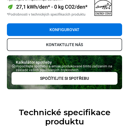
27,1 kWh/den* - 0 kg CO2/den*
*Podrobnosti v technických specifikacích produktu
KONFIGUROVAT
KONTAKTUJTE NÁS
Kalkulátor spotřeby
Vypočítejte spotřebu a emise produkované tímto zařízením na
základě vašich používaných zvyklostech.
SPOČÍTEJTE SI SPOTŘEBU
Technické specifikace
produktu