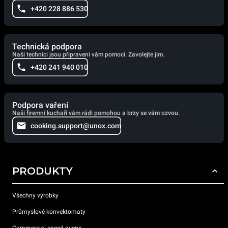
+420 228 886 530
Technická podpora
Naši technici jsou připraveni vám pomoci. Zavolejte jim.
+420 241 940 010
Podpora vaření
Naši firemní kuchaři vám rádi pomohou a brzy se vám ozvou.
cooking.support@unox.com
PRODUKTY
Všechny výrobky
Průmyslové konvektomaty