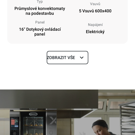
Typ
Vsuvů
Průmyslové konvektomaty
5 Vsuvů 600x400
na podestavbu
Panel
Napájení
16" Dotykový ovládací
Elektrický
panel
ZOBRAZIT VŠE
Rozměry
Šířka
Hloubka
860 mm
1018 mm
Výška
Hmotnost
789 mm
100 kg
Specifikace plechů
Počet plechů
Velikost plechu
5
600x400