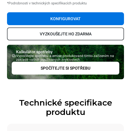
*Podrobnosti v technických specifikacích produktu
KONFIGUROVAT
VYZKOUŠEJTE HO ZDARMA
Kalkulátor spotřeby
Vypočítejte spotřebu a emise produkované tímto zařízením na
základě vašich používaných zvyklostech.
SPOČÍTEJTE SI SPOTŘEBU
Technické specifikace
produktu