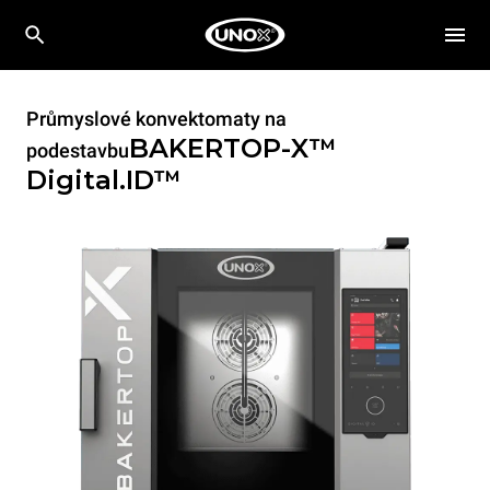
Průmyslové konvektomaty na
BAKERTOP-X™
podestavbu
Digital.ID™