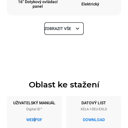
16" Dotykový ovládací
Elektrický
panel
ZOBRAZIT VŠE
Rozměry
Šířka
Hloubka
860 mm
1018 mm
Výška
Hmotnost
1219 mm
178 kg
Oblast ke stažení
Specifikace plechů
Počet plechů
Velikost plechu
10
600x400
UŽIVATELSKÝ MANUÁL
DATOVÝ LIST
Digital.ID™
XELA-10EU-EXLS
Vzdálenost mezi zásobníky
84 mm
WEB
PDF
DOWNLOAD