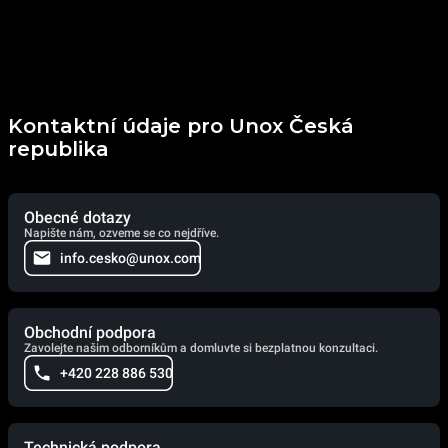
Kontaktní údaje pro Unox Česká
republika
Obecné dotazy
Napište nám, ozveme se co nejdříve.
info.cesko@unox.com
Obchodní podpora
Zavolejte našim odborníkům a domluvte si bezplatnou konzultaci.
+420 228 886 530
Technická podpora