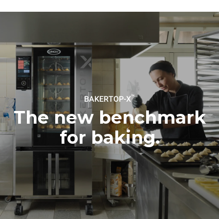
obnovitelných
zdrojů.
Greenhouse Gas
Protocol
Estimate based on daily use of
Estimated assuming the
the oven (300 days/year):
following weekly washing
programs (42 weeks/year):
6 light loads of roast
1 long wash
chickens (loaded at 20%)
1 medium wash
1 full load of roast potatoes
3 full loads cooking with
steam
2 hours in an empty oven at
™
BAKERTOP-X
180 °C
The new benchmark
for baking.