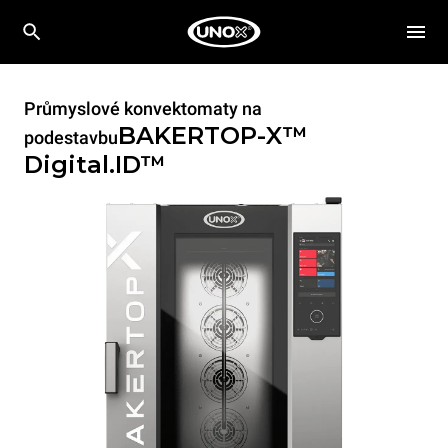
Průmyslové konvektomaty na
BAKERTOP-X™
podestavbu
Digital.ID™