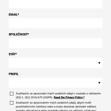
EMAIL
*
SPOLEČNOST
*
STÁT
*
▾
PROFIL
▾
Souhlasím se zpracování mých osobních údajů v souladu s nařízením
(ES) č. (EU) 2016/679 (GDPR).
Read the Privacy Policy
*
Souhlasím se zpracováním mých osobních údajů, abych mohl
prostřednictvím telefonu nebo e-mailu dostávat obchodní sdělení,
novinky, aktualizace nebo pozvánky týkající se událostí, průzkumu