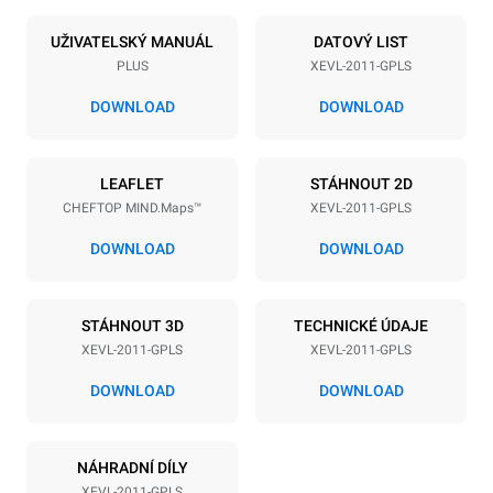
Počet plechů
Velikost plechu
20
GN 1/1
UŽIVATELSKÝ MANUÁL
DATOVÝ LIST
PLUS
XEVL-2011-GPLS
Vzdálenost mezi zásobníky
67 mm
DOWNLOAD
DOWNLOAD
Napájení
LEAFLET
STÁHNOUT 2D
CHEFTOP MIND.Maps™
XEVL-2011-GPLS
Napětí
Příkon
220-240V 1N~
2,5 kW
DOWNLOAD
DOWNLOAD
Frekvence
Max. příkon plynu
50 / 60 Hz
48
STÁHNOUT 3D
TECHNICKÉ ÚDAJE
Typ zástrčky
XEVL-2011-GPLS
XEVL-2011-GPLS
Schuko | ✓
DOWNLOAD
DOWNLOAD
*
Spotřeba v kwh a emise co2
NÁHRADNÍ DÍLY
Spotřeba v kWh
Emise CO2
XEVL-2011-GPLS