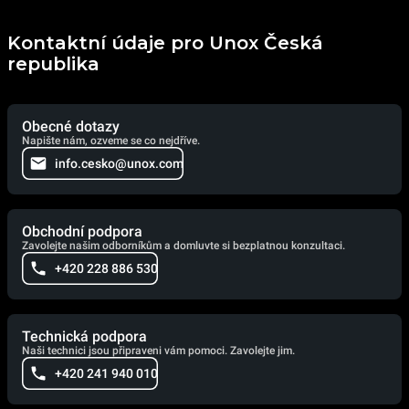
Kontaktní údaje pro Unox Česká
republika
Obecné dotazy
Napište nám, ozveme se co nejdříve.
info.cesko@unox.com
Obchodní podpora
Zavolejte našim odborníkům a domluvte si bezplatnou konzultaci.
+420 228 886 530
Technická podpora
Naši technici jsou připraveni vám pomoci. Zavolejte jim.
+420 241 940 010