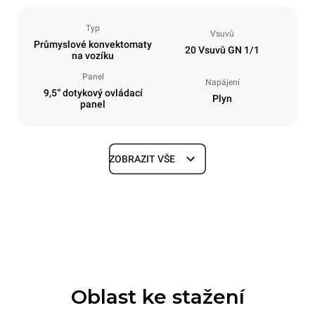
Typ
Vsuvů
Průmyslové konvektomaty
20 Vsuvů GN 1/1
na vozíku
Panel
Napájení
9,5“ dotykový ovládací
Plyn
panel
ZOBRAZIT VŠE
Rozměry
Šířka
Hloubka
892 mm
925 mm
Výška
Hmotnost
1875 mm
309 kg
Oblast ke stažení
Specifikace plechů