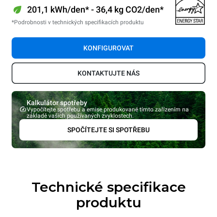
201,1 kWh/den* - 36,4 kg CO2/den*
*Podrobnosti v technických specifikacích produktu
KONFIGUROVAT
KONTAKTUJTE NÁS
Kalkulátor spotřeby
Vypočítejte spotřebu a emise produkované tímto zařízením na
základě vašich používaných zvyklostech.
SPOČÍTEJTE SI SPOTŘEBU
Technické specifikace
produktu