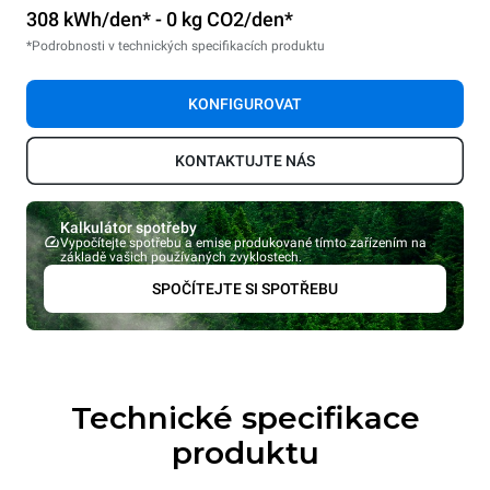
308 kWh/den* - 0 kg CO2/den*
*Podrobnosti v technických specifikacích produktu
KONFIGUROVAT
KONTAKTUJTE NÁS
Kalkulátor spotřeby
Vypočítejte spotřebu a emise produkované tímto zařízením na
základě vašich používaných zvyklostech.
SPOČÍTEJTE SI SPOTŘEBU
Technické specifikace
produktu