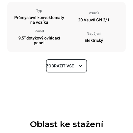
Typ
Vsuvů
Průmyslové konvektomaty
20 Vsuvů GN 2/1
na vozíku
Panel
Napájení
9,5“ dotykový ovládací
Elektrický
panel
ZOBRAZIT VŠE
Rozměry
Šířka
Hloubka
892 mm
1164 mm
Výška
Hmotnost
1875 mm
339 kg
Oblast ke stažení
Specifikace plechů