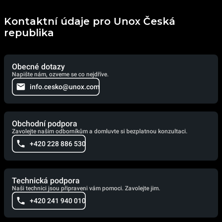
Kontaktní údaje pro Unox Česká
republika
Obecné dotazy
Napište nám, ozveme se co nejdříve.
info.cesko@unox.com
Obchodní podpora
Zavolejte našim odborníkům a domluvte si bezplatnou konzultaci.
+420 228 886 530
Technická podpora
Naši technici jsou připraveni vám pomoci. Zavolejte jim.
+420 241 940 010