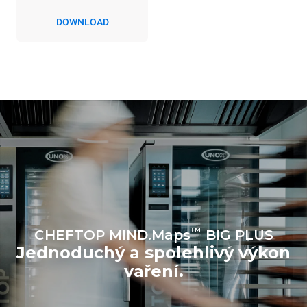
konvektomatem. Nepřímé
emise závisí na
DOWNLOAD
energetickém mixu sítě, ke
které je přístroj připojen; ty
lze snížit tím, že se
rozhodnete zakoupit
energii vyrobenou z
obnovitelných
zdrojů.
Greenhouse Gas
Protocol
Estimate based on daily use of
Estimated assuming the
the oven (365 days/year):
following weekly washing
programs (52 weeks/year):
6 full loads of roast
7 long washes
chickens
6 full loads cooking with
steam
™
CHEFTOP MIND.Maps
BIG PLUS
Jednoduchý a spolehlivý výkon
vaření.