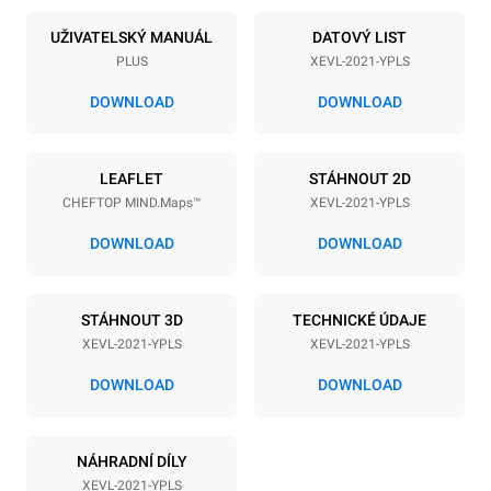
Počet plechů
Velikost plechu
20
GN 2/1
UŽIVATELSKÝ MANUÁL
DATOVÝ LIST
PLUS
XEVL-2021-YPLS
Vzdálenost mezi zásobníky
67 mm
DOWNLOAD
DOWNLOAD
Napájení
LEAFLET
STÁHNOUT 2D
CHEFTOP MIND.Maps™
XEVL-2021-YPLS
Napětí
Příkon
380-415V 3N~
65 kW
DOWNLOAD
DOWNLOAD
Frekvence
Typ zástrčky
50 / 60 Hz
NIET INBEGREPEN
STÁHNOUT 3D
TECHNICKÉ ÚDAJE
XEVL-2021-YPLS
XEVL-2021-YPLS
*
Spotřeba v kwh a emise co2
DOWNLOAD
DOWNLOAD
Spotřeba v kWh
Emise CO2
308 kWh/den
0 kg CO2/den
NÁHRADNÍ DÍLY
Odhad zahrnuje pouze
přímé emise produkované
XEVL-2021-YPLS