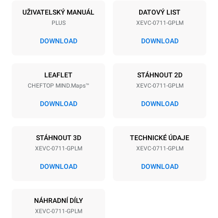
7
GN 1/1
UŽIVATELSKÝ MANUÁL
DATOVÝ LIST
PLUS
XEVC-0711-GPLM
Vzdálenost mezi zásobníky
67 mm
DOWNLOAD
DOWNLOAD
Napájení
LEAFLET
STÁHNOUT 2D
CHEFTOP MIND.Maps™
XEVC-0711-GPLM
Napětí
Příkon
220-240V 1N~
1 kW
DOWNLOAD
DOWNLOAD
Frekvence
Max. příkon plynu
50 / 60 Hz
19 kW
STÁHNOUT 3D
TECHNICKÉ ÚDAJE
Typ zástrčky
XEVC-0711-GPLM
XEVC-0711-GPLM
Schuko | ✓
DOWNLOAD
DOWNLOAD
*
Spotřeba v kwh a emise co2
NÁHRADNÍ DÍLY
Spotřeba v kWh
Emise CO2
XEVC-0711-GPLM