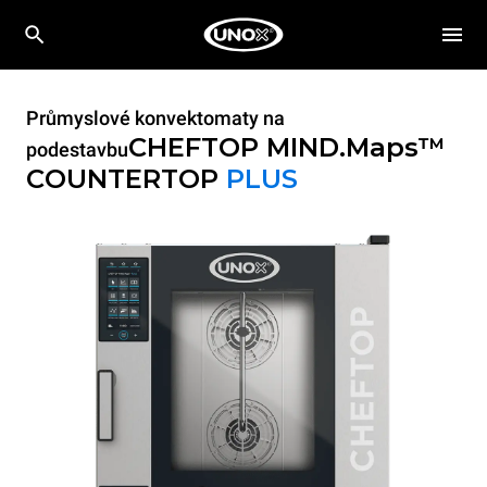
Průmyslové konvektomaty na
CHEFTOP MIND.Maps™
podestavbu
COUNTERTOP
PLUS