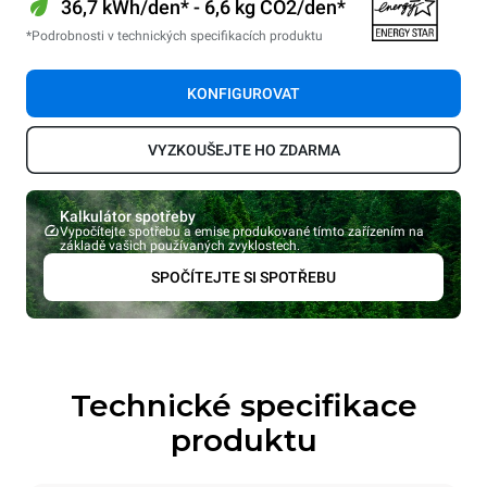
36,7 kWh/den* - 6,6 kg CO2/den*
*Podrobnosti v technických specifikacích produktu
KONFIGUROVAT
VYZKOUŠEJTE HO ZDARMA
Kalkulátor spotřeby
Vypočítejte spotřebu a emise produkované tímto zařízením na
základě vašich používaných zvyklostech.
SPOČÍTEJTE SI SPOTŘEBU
Technické specifikace
produktu