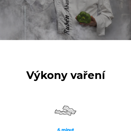
180 °C
Výkony vaření
6 minut