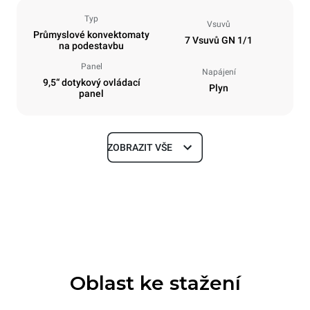
Typ
Vsuvů
Průmyslové konvektomaty
7 Vsuvů GN 1/1
na podestavbu
Panel
Napájení
9,5“ dotykový ovládací
Plyn
panel
ZOBRAZIT VŠE
Rozměry
Šířka
Hloubka
750 mm
783 mm
Výška
Hmotnost
843 mm
104 kg
Oblast ke stažení
Specifikace plechů
Počet plechů
Velikost plechu