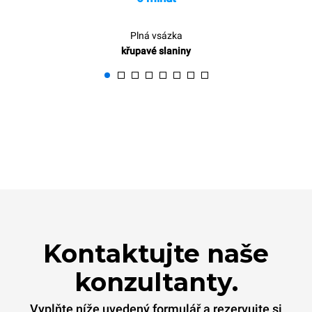
Plná vsázka
křupavé slaniny
Kontaktujte naše
konzultanty.
Vyplňte níže uvedený formulář a rezervujte si