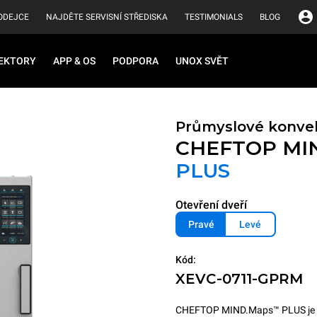
ODEJCE
NAJDĚTE SERVISNÍ STŘEDISKA
TESTIMONIALS
BLOG
EKTORY
APP & OS
PODPORA
UNOX SVĚT
Průmyslové konve
CHEFTOP MI
PLUS
Otevření dveří
Pravé
Levé
Kód:
XEVC-0711-GPRM
CHEFTOP MIND.Maps™ PLUS je intel