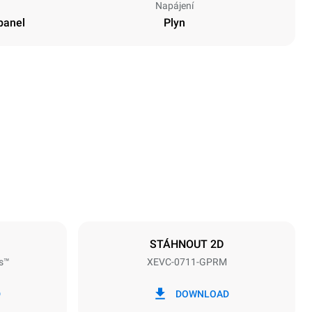
Napájení
panel
Plyn
Výška
843 mm
Vzdálenost mezi zásobníky
67 mm
STÁHNOUT 2D
s™
XEVC-0711-GPRM
Frekvence
50 / 60 Hz
D
DOWNLOAD