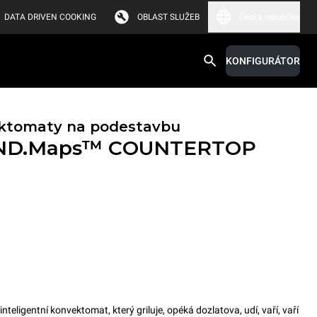
DATA DRIVEN COOKING
OBLAST SLUŽEB
Česká republika
KONFIGURÁTOR
ktomaty na podestavbu
ND.Maps™ COUNTERTOP
igentní konvektomat, který griluje, opéká dozlatova, udí, vaří, vaří