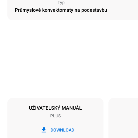
Typ
Průmyslové konvektomaty na podestavbu
Rozměry
Šířka
750 mm
Hmotnost
104 kg
Specifikace plechů
Počet plechů
7
UŽIVATELSKÝ MANUÁL
PLUS
Napájení
Napětí
220-240V 1
DOWNLOAD