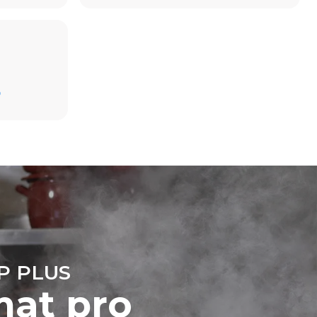
Estimate based on daily use of the oven (300
days/year):
D
6 light loads of roast chickens (loaded at
20%)
mise
1 full load of roast potatoes
. Přímé
3 full loads cooking with steam
třiny jsou
2 hours in an empty oven at 180 °C
 elektrické
ixu sítě, ke
 eliminovat
é z
dispozici
mých emisí
ol
P PLUS
mat pro