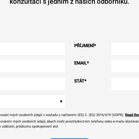
konzultaci s jedním z našich odborníků.
PŘÍJMENÍ
*
EMAIL
*
STÁT
*
▾
ování mých osobních údajů v souladu s nařízením (ES) č. (EU) 2016/679 (GDPR).
Read the
ováním mých osobních údajů, abych mohl prostřednictvím telefonu nebo e-mailu dostávat o
e událostí, průzkumu spokojenosti atd.