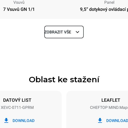
Vsuvů
Panel
7 Vsuvů GN 1/1
9,5“ dotykový ovládací 
ZOBRAZIT VŠE
Hloubka
783 mm
Oblast ke stažení
Velikost plechu
GN 1/1
DATOVÝ LIST
LEAFLET
XEVC-0711-GPRM
CHEFTOP MIND.Map
Příkon
N~
1 kW
DOWNLOAD
DOWNLOA