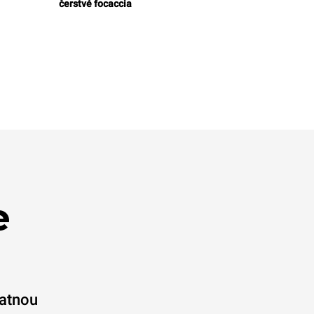
čerstvé focaccia
e
latnou