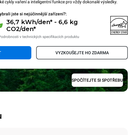
é cykly vaření a inteligentní funkce pro vždy dokonalé výsledky.
ybrali jste si nejúčinnější zařízení?:
36,7 kWh/den* - 6,6 kg
CO2/den*
Podrobnosti v technických specifikacích produktu
T
VYZKOUŠEJTE HO ZDARMA
SPOČÍTEJTE SI SPOTŘEBU
u