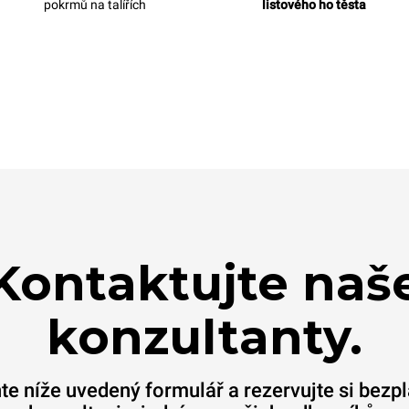
pokrmů na talířích
listového ho těsta
Kontaktujte naš
konzultanty.
te níže uvedený formulář a rezervujte si bezp