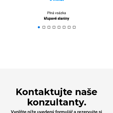
Plná vsázka
křupavé slaniny
Kontaktujte naše
konzultanty.
Vyplňte níže uvedený formulář a rezervujte si