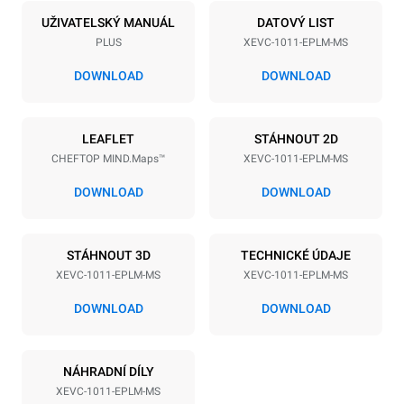
10
GN 1/1
UŽIVATELSKÝ MANUÁL
DATOVÝ LIST
PLUS
XEVC-1011-EPLM-MS
Vzdálenost mezi zásobníky
67 mm
DOWNLOAD
DOWNLOAD
Napájení
LEAFLET
STÁHNOUT 2D
CHEFTOP MIND.Maps™
XEVC-1011-EPLM-MS
Napětí
Příkon
380-415V 3N~ / 220-240V
18,5 kW
DOWNLOAD
DOWNLOAD
3~
Frekvence
Typ zástrčky
50 / 60 Hz
NIET INBEGREPEN
STÁHNOUT 3D
TECHNICKÉ ÚDAJE
XEVC-1011-EPLM-MS
XEVC-1011-EPLM-MS
DOWNLOAD
DOWNLOAD
*
Spotřeba v kwh a emise co2
Spotřeba v kWh
Emise CO2
NÁHRADNÍ DÍLY
36,6 kWh/den
0 kg CO2/den
Odhad zahrnuje pouze
XEVC-1011-EPLM-MS
přímé emise produkované