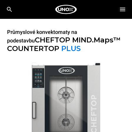
Průmyslové konvektomaty na
CHEFTOP MIND.Maps™
podestavbu
COUNTERTOP
PLUS