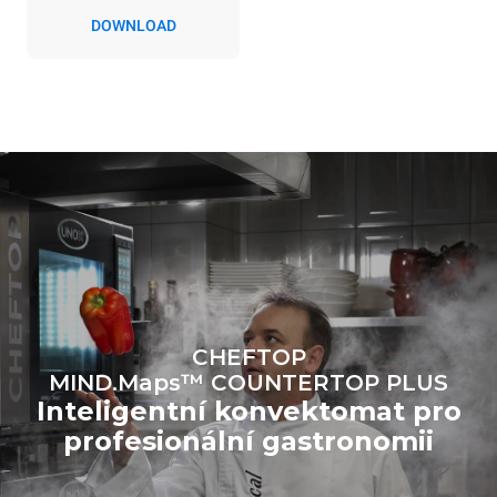
konvektomatem. Nepřímé
DOWNLOAD
emise závisí na
energetickém mixu sítě, ke
které je přístroj připojen; ty
lze snížit tím, že se
rozhodnete zakoupit
energii vyrobenou z
obnovitelných
zdrojů.
Greenhouse Gas
Protocol
Estimate based on daily use of
Estimated assuming the
the oven (300 days/year):
following weekly washing
programs (42 weeks/year):
6 light loads of roast
1 long wash
chickens (loaded at 20%)
1 medium wash
1 full load of roast potatoes
3 full loads cooking with
steam
2 hours in an empty oven at
CHEFTOP
180 °C
MIND.Maps™ COUNTERTOP PLUS
Inteligentní konvektomat pro
profesionální gastronomii