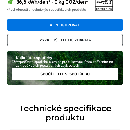
36,6 kWh/den* - 0 kg CO2/den*
*Podrobnosti v technických specifikacích produktu
KONFIGUROVAT
VYZKOUŠEJTE HO ZDARMA
Kalkulátor spotřeby
Vypočítejte spotřebu a emise produkované tímto zařízením na
základě vašich používaných zvyklostech.
SPOČÍTEJTE SI SPOTŘEBU
Technické specifikace
produktu