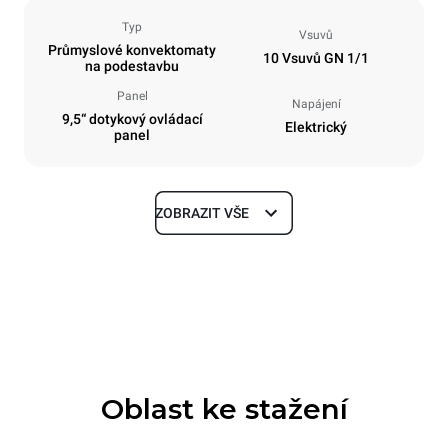
Typ
Vsuvů
Průmyslové konvektomaty
10 Vsuvů GN 1/1
na podestavbu
Panel
Napájení
9,5“ dotykový ovládací
Elektrický
panel
ZOBRAZIT VŠE
Rozměry
Šířka
Hloubka
750 mm
783 mm
Výška
Hmotnost
1010 mm
98 kg
Oblast ke stažení
Specifikace plechů
Počet plechů
Velikost plechu