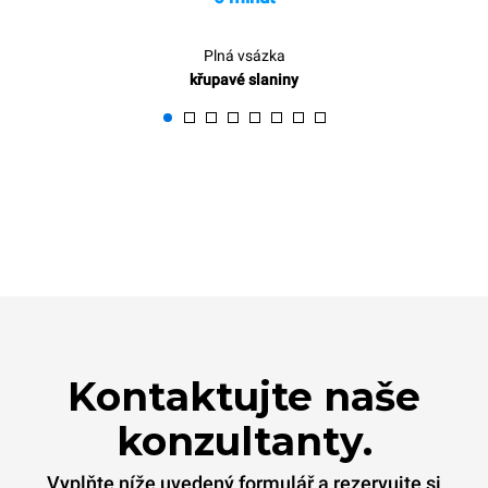
Plná vsázka
křupavé slaniny
Kontaktujte naše
konzultanty.
Vyplňte níže uvedený formulář a rezervujte si