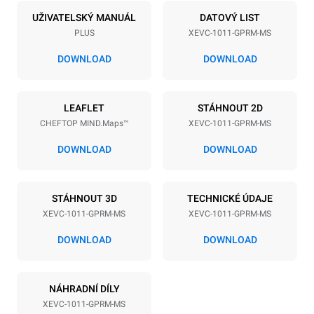
10
GN 1/1
UŽIVATELSKÝ MANUÁL
DATOVÝ LIST
PLUS
XEVC-1011-GPRM-MS
Vzdálenost mezi zásobníky
67 mm
DOWNLOAD
DOWNLOAD
Napájení
LEAFLET
STÁHNOUT 2D
CHEFTOP MIND.Maps™
XEVC-1011-GPRM-MS
Napětí
Příkon
220-240V 1N~
1 kW
DOWNLOAD
DOWNLOAD
Frekvence
Max. příkon plynu
50 Hz
22 kW
STÁHNOUT 3D
TECHNICKÉ ÚDAJE
Typ zástrčky
XEVC-1011-GPRM-MS
XEVC-1011-GPRM-MS
Schuko | ✓
DOWNLOAD
DOWNLOAD
*
Spotřeba v kwh a emise co2
NÁHRADNÍ DÍLY
Spotřeba v kWh
Emise CO2
XEVC-1011-GPRM-MS