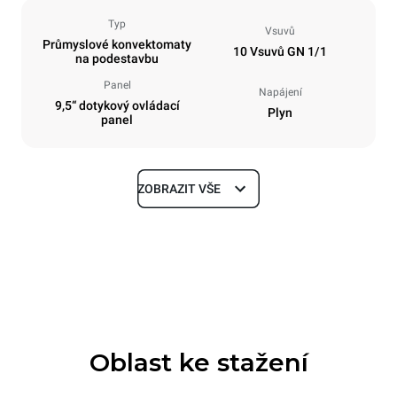
Typ
Vsuvů
Průmyslové konvektomaty
10 Vsuvů GN 1/1
na podestavbu
Panel
Napájení
9,5“ dotykový ovládací
Plyn
panel
ZOBRAZIT VŠE
Rozměry
Šířka
Hloubka
750 mm
783 mm
Výška
Hmotnost
1010 mm
117 kg
Oblast ke stažení
Specifikace plechů
Počet plechů
Velikost plechu