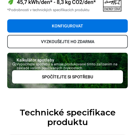
45,7 kWh/den* - 8,3 kg CO2/den*
*Podrobnosti v technických specifikacích produktu
KONFIGUROVAT
VYZKOUŠEJTE HO ZDARMA
Kalkulátor spotřeby
Vypočítejte spotřebu a emise produkované tímto zařízením na
základě vašich používaných zvyklostech.
SPOČÍTEJTE SI SPOTŘEBU
Technické specifikace
produktu