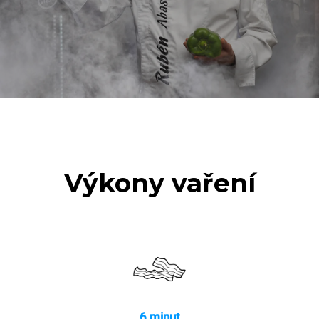
180 °C
Výkony vaření
6 minut