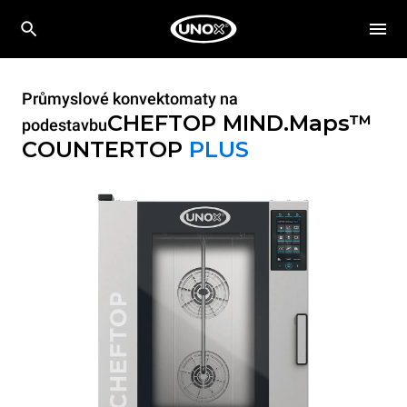
Průmyslové konvektomaty na
CHEFTOP MIND.Maps™
podestavbu
COUNTERTOP
PLUS