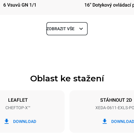
6 Vsuvů GN 1/1
16" Dotykový ovládací 
ZOBRAZIT VŠE
Hloubka
841 mm
Oblast ke stažení
Velikost plechu
GN 1/1
LEAFLET
STÁHNOUT 2D
CHEFTOP-X™
XEDA-0611-EXLS-P
Příkon
~ / 220-240V 3~ / 220-240V
11,6 kW
DOWNLOAD
DOWNLOA