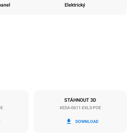
panel
Elektrický
Výška
789 mm
Vzdálenost mezi zásobníky
67 mm
STÁHNOUT 3D
OE
XEDA-0611-EXLS-POE
Frekvence
50 / 60 Hz
D
DOWNLOAD