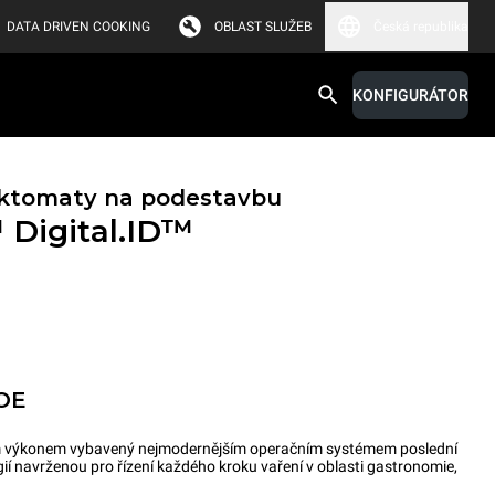
DATA DRIVEN COOKING
OBLAST SLUŽEB
Česká republika
KONFIGURÁTOR
ktomaty na podestavbu
™
Digital.ID™
OE
kým výkonem vybavený nejmodernějším operačním systémem poslední
gií navrženou pro řízení každého kroku vaření v oblasti gastronomie,