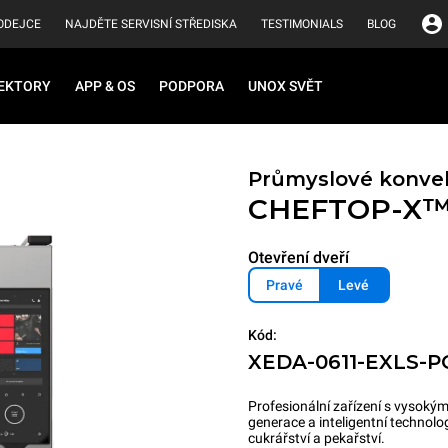
ODEJCE
NAJDĚTE SERVISNÍ STŘEDISKA
TESTIMONIALS
BLOG
EKTORY
APP & OS
PODPORA
UNOX SVĚT
Průmyslové konve
CHEFTOP-X
Otevření dveří
Pravé
Levé
Kód:
XEDA-0611-EXLS-P
Profesionální zařízení s vyso
generace a inteligentní technolo
cukrářství a pekařství.