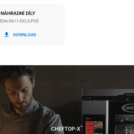
GREPEN
NÁHRADNÍ DÍLY
EDA-0611-EXLS-POE
Wh
Emise CO2
DOWNLOAD
en
0 kg CO2/den
Odhad zahrnuje pouze přímé e
produkované konvektomatem.
emise závisí na energetickém m
které je přístroj připojen; ty lze 
se rozhodnete zakoupit energi
z obnovitelných zdrojů.
uming the following weekly washing
weeks/year):
ash
™
CHEFTOP-X