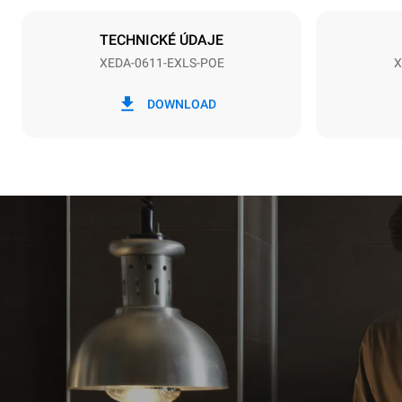
Typ zástrčky
NIET INBE
TECHNICKÉ ÚDAJE
XEDA-0611-EXLS-POE
X
*
Spotřeba v kwh a emise co2
Spotřeba v k
DOWNLOAD
27,4 kWh/d
Estimated ass
programs (42 
1 long wash
1 medium w