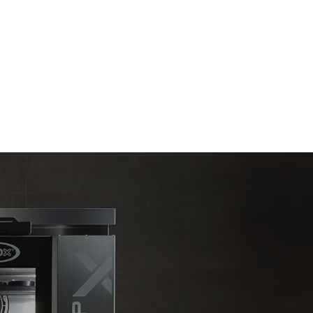
Estimate based on daily use of the oven (300
days/year):
6 light loads of roast chickens (loaded at
20%)
mise
1 full load of roast potatoes
 Nepřímé
3 full loads cooking with steam
ixu sítě, ke
2 hours in an empty oven at 180 °C
snížit tím, že
i vyrobenou