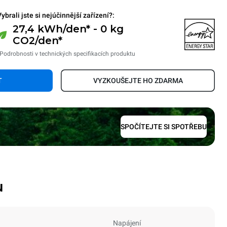
ybrali jste si nejúčinnější zařízení?:
27,4 kWh/den* - 0 kg
CO2/den*
Podrobnosti v technických specifikacích produktu
T
VYZKOUŠEJTE HO ZDARMA
SPOČÍTEJTE SI SPOTŘEBU
u
Napájení