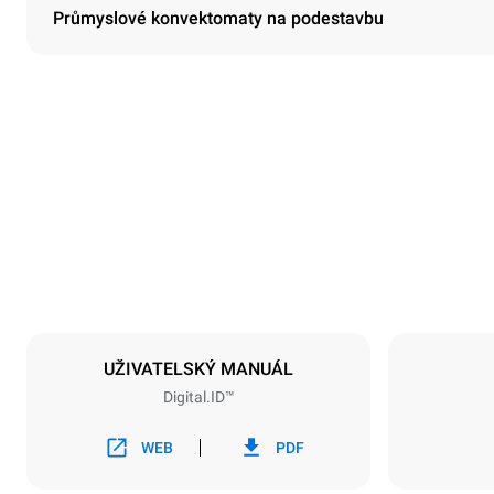
Průmyslové konvektomaty na podestavbu
Rozměry
Šířka
750 mm
Hmotnost
114 kg
Specifikace plechů
Počet plechů
6
UŽIVATELSKÝ MANUÁL
Digital.ID™
Napájení
Napětí
380-415V 3N
WEB
PDF
1~