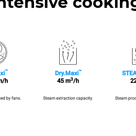
ntensive cookin
™
™
xi
Dry.Maxi
STEA
3
m/h
45 m
/h
22
ed by fans.
Steam extraction capacity.
Steam prod