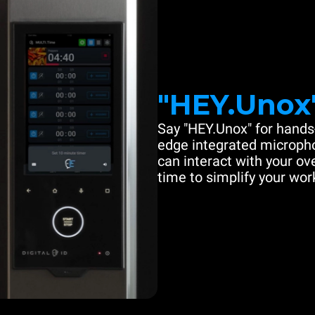
"HEY.Unox
Say "HEY.Unox" for hands-
edge integrated microph
can interact with your ove
time to simplify your work