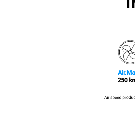
I
Air.Ma
250 k
Air speed produc