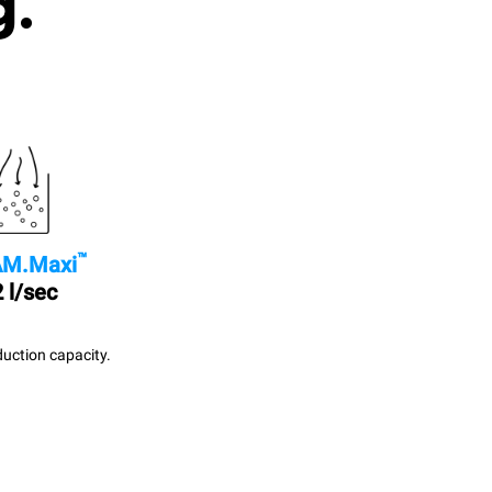
g.
™
M.Maxi
 l/sec
uction capacity.