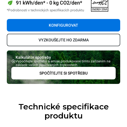
91 kWh/den* - 0 kg CO2/den*
*Podrobnosti v technických specifikacích produktu
KONFIGUROVAT
VYZKOUŠEJTE HO ZDARMA
Kalkulátor spotřeby
Vypočítejte spotřebu a emise produkované tímto zařízením na
základě vašich používaných zvyklostech.
SPOČÍTEJTE SI SPOTŘEBU
Technické specifikace
produktu