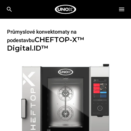
Průmyslové konvektomaty na
CHEFTOP-X™
podestavbu
Digital.ID™