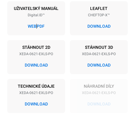
6
GN 2/1
UŽIVATELSKÝ MANUÁL
LEAFLET
Digital.ID™
CHEFTOP-X™
Vzdálenost mezi zásobníky
77 mm
WEB
PDF
DOWNLOAD
Napájení
STÁHNOUT 2D
STÁHNOUT 3D
XEDA-0621-EXLS-PO
XEDA-0621-EXLS-PO
Napětí
Příkon
380-415V 3N~ / 220-240V
23,1 kW
DOWNLOAD
DOWNLOAD
3~
Frekvence
Typ zástrčky
50 / 60 Hz
NIET INBEGREPEN
TECHNICKÉ ÚDAJE
NÁHRADNÍ DÍLY
XEDA-0621-EXLS-PO
XEDA-0621-EXLS-PO
DOWNLOAD
DOWNLOAD
*
Spotřeba v kwh a emise co2
Spotřeba v kWh
Emise CO2
91 kWh/den
0 kg CO2/den
Odhad zahrnuje pouze
přímé emise produkované