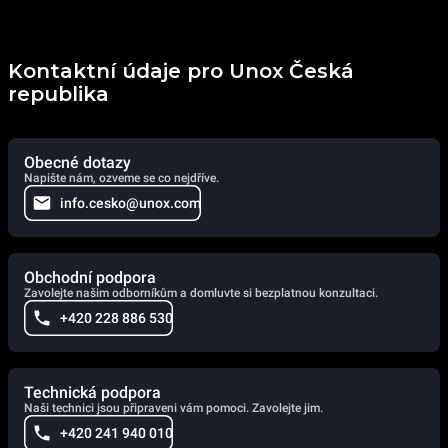
Kontaktní údaje pro Unox Česká
republika
Obecné dotazy
Napište nám, ozveme se co nejdříve.
info.cesko@unox.com
Obchodní podpora
Zavolejte našim odborníkům a domluvte si bezplatnou konzultaci.
+420 228 886 530
Technická podpora
Naši technici jsou připraveni vám pomoci. Zavolejte jim.
+420 241 940 010