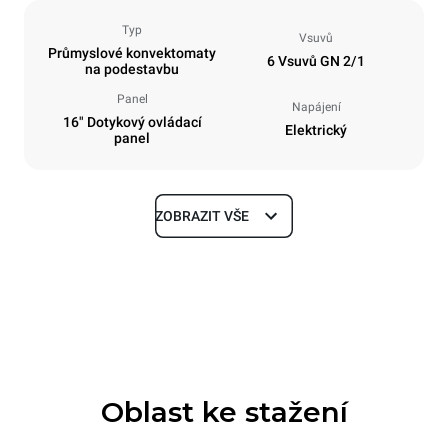
Typ
Vsuvů
Průmyslové konvektomaty
6 Vsuvů GN 2/1
na podestavbu
Panel
Napájení
16" Dotykový ovládací
Elektrický
panel
ZOBRAZIT VŠE
Rozměry
Šířka
Hloubka
860 mm
1180 mm
Výška
Hmotnost
849 mm
150 kg
Oblast ke stažení
Specifikace plechů
Počet plechů
Velikost plechu