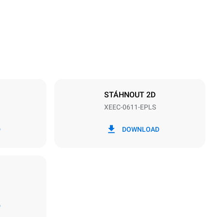
Vzdálenost mezi zásobníky
67 mm
STÁHNOUT 2D
XEEC-0611-EPLS
Frekvence
50 / 60 Hz
D
DOWNLOAD
D