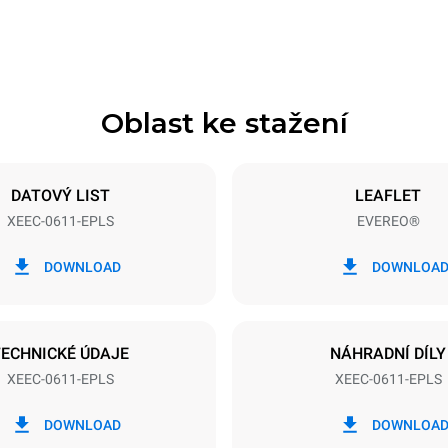
Oblast ke stažení
Velikost plechu
GN 1/1
DATOVÝ LIST
LEAFLET
XEEC-0611-EPLS
EVEREO®
Příkon
N~
2,9 kW
DOWNLOAD
DOWNLOA
7RN-F
TECHNICKÉ ÚDAJE
NÁHRADNÍ DÍLY
XEEC-0611-EPLS
XEEC-0611-EPLS
DOWNLOAD
DOWNLOA