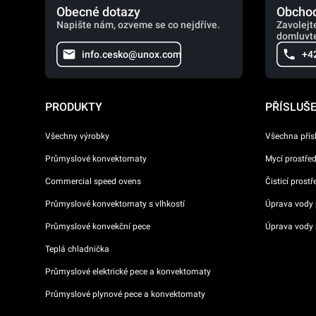
Obecné dotazy
Obchod
Napište nám, ozveme se co nejdříve.
Zavolejt
domluvte
info.cesko@unox.com
+4
PRODUKTY
PŘÍSLUŠ
Všechny výrobky
Všechna přís
Průmyslové konvektomaty
Mycí prostře
Commercial speed ovens
Čisticí prost
Průmyslové konvektomaty s vlhkostí
Úprava vody p
Průmyslové konvekční pece
Úprava vody 
Teplá chladnička
Průmyslové elektrické pece a konvektomaty
Průmyslové plynové pece a konvektomaty