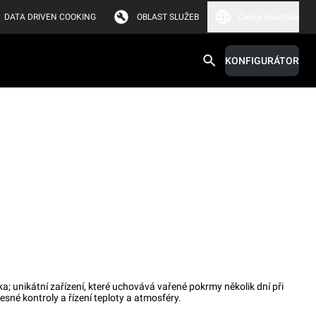
DATA DRIVEN COOKING
OBLAST SLUŽEB
Česká republika
KONFIGURÁTOR
ka; unikátní zařízení, které uchovává vařené pokrmy několik dní při
sné kontroly a řízení teploty a atmosféry.