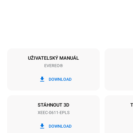
Hmotnost
59 kg
Specifikace plechů
Počet plechů
6
UŽIVATELSKÝ MANUÁL
EVEREO®
Napájení
Napětí
220-240V 1
DOWNLOAD
Typ zástrčky
Type G | H0
STÁHNOUT 3D
XEEC-0611-EPLS
DOWNLOAD