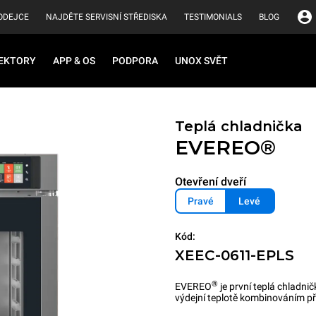
ODEJCE
NAJDĚTE SERVISNÍ STŘEDISKA
TESTIMONIALS
BLOG
EKTORY
APP & OS
PODPORA
UNOX SVĚT
Teplá chladnička
EVEREO®
Otevření dveří
Pravé
Levé
Kód:
XEEC-0611-EPLS
®
EVEREO
je první teplá chladnič
výdejní teplotě kombinováním pře