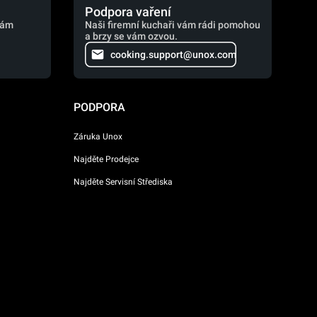
Podpora vaření
vám
Naši firemní kuchaři vám rádi pomohou
a brzy se vám ozvou.
cooking.support@unox.com
PODPORA
Záruka Unox
Najděte Prodejce
Najděte Servisní Střediska