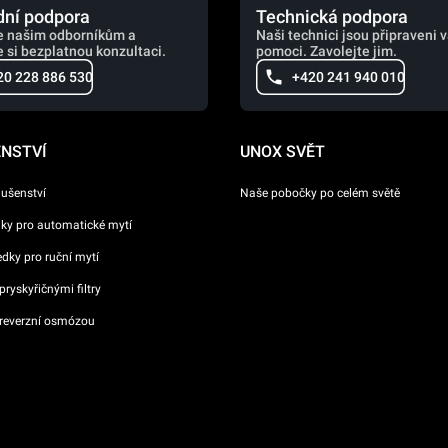
ní podpora
Technická podpora
e našim odborníkům a
Naši technici jsou připraveni 
 si bezplatnou konzultaci.
pomoci. Zavolejte jim.
20 228 886 530
+420 241 940 010
ENSTVÍ
UNOX SVĚT
lušenství
Naše pobočky po celém světě
dky pro automatické mytí
ředky pro ruční mytí
ryskyřičnými filtry
reverzní osmózou