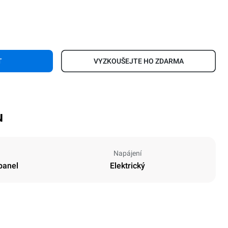
T
VYZKOUŠEJTE HO ZDARMA
u
Napájení
panel
Elektrický
Výška
647 mm