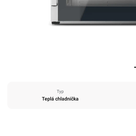
Typ
Teplá chladnička
Rozměry
Šířka
750 mm