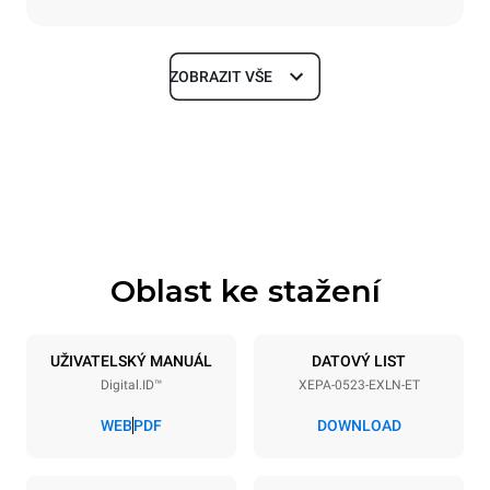
ZOBRAZIT VŠE
Rozměry
Šířka
Hloubka
535 mm
740 mm
Výška
Hmotnost
811 mm
107 kg
Oblast ke stažení
Specifikace plechů
Počet plechů
Velikost plechu
5
GN 2/3
UŽIVATELSKÝ MANUÁL
DATOVÝ LIST
Digital.ID™
XEPA-0523-EXLN-ET
Vzdálenost mezi zásobníky
70 mm
WEB
PDF
DOWNLOAD