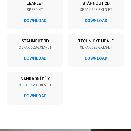
Napájení
LEAFLET
STÁHNOUT 2D
SPEED-X™
XEPA-0523-EXLN-ET
Napětí
Příkon
380-415VV 3N~ / 220-
9,5 kW
DOWNLOAD
DOWNLOAD
240V 3~
Frekvence
Typ zástrčky
50 Hz
NIET INBEGREPEN
STÁHNOUT 3D
TECHNICKÉ ÚDAJE
XEPA-0523-EXLN-ET
XEPA-0523-EXLN-ET
DOWNLOAD
DOWNLOAD
*
Spotřeba v kwh a emise co2
Spotřeba v kWh
Emise CO2
NÁHRADNÍ DÍLY
15 kWh/den
0 kg CO2/den
Odhad zahrnuje pouze
XEPA-0523-EXLN-ET
přímé emise produkované
konvektomatem. Nepřímé
DOWNLOAD
emise závisí na
energetickém mixu sítě, ke
které je přístroj připojen; ty
lze snížit tím, že se
rozhodnete zakoupit
energii vyrobenou z
obnovitelných
zdrojů.
Greenhouse Gas