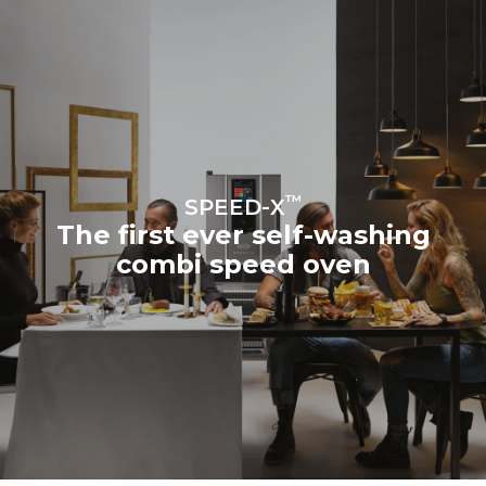
Protocol
Estimate based on daily use of
Estimated assuming the
the oven (300 days/year):
following weekly washing
program (42 weeks/year):
3h of cooking in Combi
7 long washes
mode (160 °C, 50% RH)
3h in MULTI.Speed mode
(260 °C, 60% MW)
™
SPEED-X
The first ever self-washing
combi speed oven