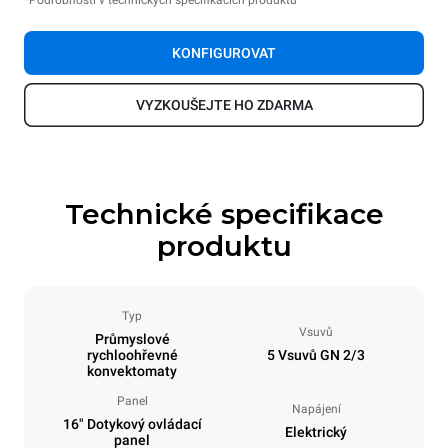
*Podrobnosti v technických specifikacích produktu
KONFIGUROVAT
VYZKOUŠEJTE HO ZDARMA
Technické specifikace
produktu
Typ
Vsuvů
Průmyslové
rychloohřevné
5 Vsuvů GN 2/3
konvektomaty
Panel
Napájení
16" Dotykový ovládací
Elektrický
panel