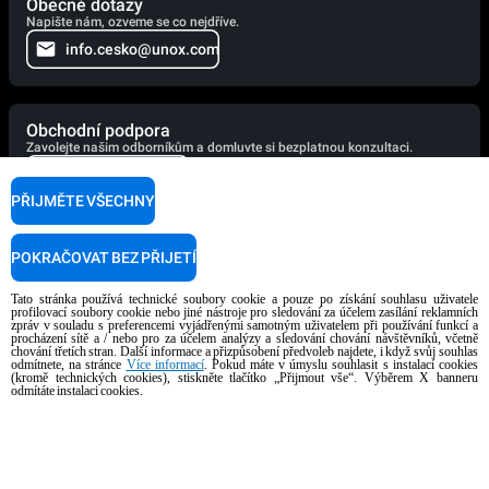
Obecné dotazy
Napište nám, ozveme se co nejdříve.
info.cesko@unox.com
Obchodní podpora
Zavolejte našim odborníkům a domluvte si bezplatnou konzultaci.
+420 228 886 530
PŘIJMĚTE VŠECHNY
Technická podpora
POKRAČOVAT BEZ PŘIJETÍ
Naši technici jsou připraveni vám pomoci. Zavolejte jim.
Tato stránka používá technické soubory cookie a pouze po získání souhlasu uživatele
+420 241 940 010
profilovací soubory cookie nebo jiné nástroje pro sledování za účelem zasílání reklamních
zpráv v souladu s preferencemi vyjádřenými samotným uživatelem při používání funkcí a
procházení sítě a / nebo pro za účelem analýzy a sledování chování návštěvníků, včetně
chování třetích stran. Další informace a přizpůsobení předvoleb najdete, i když svůj souhlas
odmítnete, na stránce
Více informací
. Pokud máte v úmyslu souhlasit s instalací cookies
(kromě technických cookies), stiskněte tlačítko „Přijmout vše“. Výběrem X banneru
Podpora vaření
odmítáte instalaci cookies.
Naši firemní kuchaři vám rádi pomohou a brzy se vám ozvou.
cooking.support@unox.com